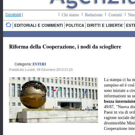
Condividi
|
Chi siamo
Redazione
Contatti
Nuo
EDITORIALI E COMMENTI
POLITICA
DIRITTI E LIBERTA'
EST
Riforma della Cooperazione, i nodi da sciogliere
Categoria:
ESTERI
Pubblicato Lunedì, 09 Dicembre 2013 01:23
La stampa ci ha m
zampino ed è così
sono iniziate a cir
informazioni su u
bozza interminist
49/87, “Nuova disc
Paesi in via di sv
ragione sociale del
diventerebbe Minis
Cooperazione inte