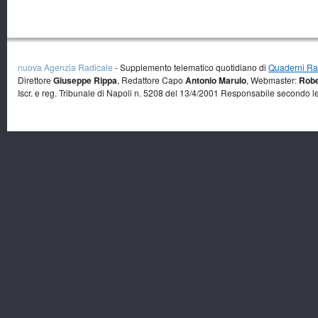
nuova Agenzia Radicale
- Supplemento telematico quotidiano di
Quaderni Rad
Direttore
Giuseppe Rippa
, Redattore Capo
Antonio Marulo
, Webmaster:
Robe
Iscr. e reg. Tribunale di Napoli n. 5208 del 13/4/2001 Responsabile secondo l