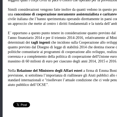
soggetti quali i corpi civili di pace o coloro che operano per la prevenzion
Simili considerazioni vengono fatte inoltre da quanti vedono in questo pro
una
concezione di cooperazione meramente assistenzialista e caritatev
civile italiana che l’hanno sperimentata operando direttamente in paesi c
un approccio che mette al centro i diritti fondamentali e la tutela dell’amb
E’ opportuno a questo punto tenere in considerazione quanto previsto dal
l'anno finanziario 2014 e per il triennio 2014-2016, relativamente al Minist
determinati dei
tagli ingenti
che incidono sulla Cooperazione allo svilupp
quanto previsto dal Disegno di legge di stabilità 2014 che destina risorse 
politiche comunitarie ai programmi di cooperazione allo sviluppo, realizzat
coerenza e a complemento della politica di cooperazione dell'Unione europe
massimo di 60 milioni di euro per ciascuno degli anni 2014, 2015 e 2016
Nella
Relazione del Ministero degli Affari esteri
a firma di Emma Bonino
previsione, si sottolinea l’importanza di riallineare gli Aiuti pubblici allo 
standard internazionali e “risollevare l’attuale condizione che ci vede pe
aiuto pubblico dell’OCSE”.