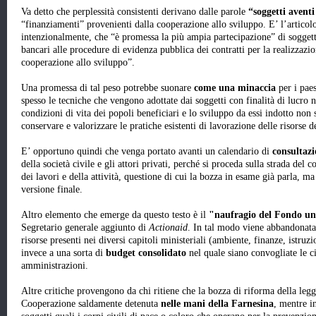
Va detto che perplessità consistenti derivano dalle parole
“soggetti aventi
“finanziamenti” provenienti dalla cooperazione allo sviluppo. E’ l’articol
intenzionalmente, che “è promessa la più ampia partecipazione” di soggett
bancari alle procedure di evidenza pubblica dei contratti per la realizzazio
cooperazione allo sviluppo”.
Una promessa di tal peso potrebbe suonare
come una minaccia
per i pae
spesso le tecniche che vengono adottate dai soggetti con finalità di lucro n
condizioni di vita dei popoli beneficiari e lo sviluppo da essi indotto no
conservare e valorizzare le pratiche esistenti di lavorazione delle risorse de
E’ opportuno quindi che venga portato avanti un calendario di
consultazi
della società civile e gli attori privati, perché si proceda sulla strada de
dei lavori e della attività, questione di cui la bozza in esame già parla, m
versione finale.
Altro elemento che emerge da questo testo è il
"naufragio del Fondo un
Segretario generale aggiunto di
Actionaid
. In tal modo viene abbandonata 
risorse presenti nei diversi capitoli ministeriali (ambiente, finanze, istruzi
invece a una sorta di
budget consolidato
nel quale siano convogliate le ci
amministrazioni.
Altre critiche provengono da chi ritiene che la bozza di riforma della le
Cooperazione saldamente detenuta
nelle mani della Farnesina
, mentre i