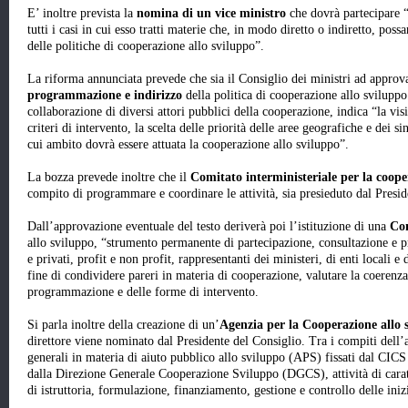
E’ inoltre prevista la
nomina di un vice ministro
che dovrà partecipare “a
tutti i casi in cui esso tratti materie che, in modo diretto o indiretto, poss
delle politiche di cooperazione allo sviluppo”.
La riforma annunciata prevede che sia il Consiglio dei ministri ad approv
programmazione e indirizzo
della politica di cooperazione allo sviluppo.
collaborazione di diversi attori pubblici della cooperazione, indica “la visio
criteri di intervento, la scelta delle priorità delle aree geografiche e dei sin
cui ambito dovrà essere attuata la cooperazione allo sviluppo”.
La bozza prevede inoltre che il
Comitato interministeriale per la coope
compito di programmare e coordinare le attività, sia presieduto dal Presid
Dall’approvazione eventuale del testo deriverà poi l’istituzione di una
Con
allo sviluppo, “strumento permanente di partecipazione, consultazione e pr
e privati, profit e non profit, rappresentanti dei ministeri, di enti locali e 
fine di condividere pareri in materia di cooperazione, valutare la coerenza d
programmazione e delle forme di intervento.
Si parla inoltre della creazione di un’
Agenzia per la Cooperazione allo 
direttore viene nominato dal Presidente del Consiglio. Tra i compiti dell’ag
generali in materia di aiuto pubblico allo sviluppo (APS) fissati dal CICS 
dalla Direzione Generale Cooperazione Sviluppo (DGCS), attività di caratt
di istruttoria, formulazione, finanziamento, gestione e controllo delle iniz