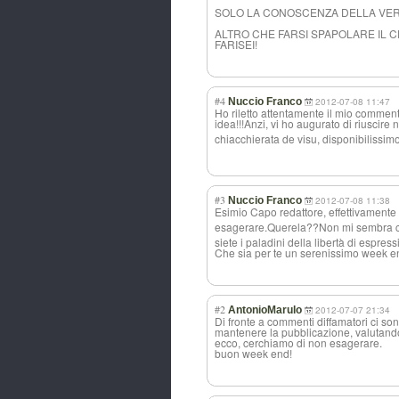
SOLO LA CONOSCENZA DELLA VERIT
ALTRO CHE FARSI SPAPOLARE IL 
FARISEI!
#4
Nuccio Franco
2012-07-08 11:47
Ho riletto attentamente il mio commen
idea!!!Anzi, vi ho augurato di riuscire n
chiacchierata de visu, disponibilissim
o
#3
Nuccio Franco
2012-07-08 11:38
Esimio Capo redattore, effettivamente in
esagerare.Quere
la??Non mi sembra ci
siete i paladini della libertà di espre
Che sia per te un serenissimo week e
#2
AntonioMarulo
2012-07-07 21:34
Di fronte a commenti diffamatori ci sono
mantenere la pubblicazione, valutando
ecco, cerchiamo di non esagerare.
buon week end!