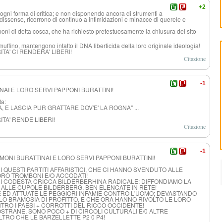
+2
 ad ogni forma di critica; e non disponendo ancora di strumenti a
i dissenso, ricorrono di continuo a intimidazioni e minacce di querele e
oni di detta cosca, che ha richiesto pretestuosament
e la chiusura del sito
 cmuffino, mantengono intatto il DNA liberticida della loro originale ideologia!
A' CI RENDERA' LIBERI!
Citazione
-1
INAI E LORO SERVI PAPPONI BURATTINI!
ta:
TA, E LASCIA PUR GRATTARE DOV'E' LA ROGNA" ...
TA' RENDE LIBERI!
Citazione
-1
EMONI BURATTINAI E LORO SERVI PAPPONI BURATTINI!
QUESTI PARTITI AFFARISTICI, CHE CI HANNO SVENDUTO ALLE
LORO TROMBONI E/O ACCODATI!
DI CODESTA CRICCA BILDERBERHINA RADICALE: DIFFONDIAMO LA
ALLE CUPOLE BILDERBERG, BEN ELENCATE IN RETE!
ED ATTUATE LE PEGGIORI INFAMIE CONTRO L'UOMO; DEVASTANDO
A LO BRAMOSIA DI PROFITTO, E CHE ORA HANNO RIVOLTO LE LORO
RO I PAESI + CORROTTI DEL RICCO OCCIDENTE!
STRANE, SONO POCO + DI CIRCOLI CULTURALI E/0 ALTRE
LTRO CHE LE BARZELLETTE P2 0 P4!