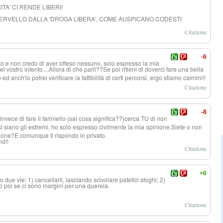
A' CI RENDE LIBERI!
CERVELLO DALLA 'DROGA LIBERA', COME AUSPICANO CODESTI
Citazione
-6
to e non credo di aver offeso nessuno, solo espresso la mia
el vostro intento....Allo
ra di che parli??Se poi ritieni di doverci fare una bella
 ed anch'io potrei verificare la fattibilità di certi percorsi, ergo stiamo calmini!!
Citazione
-8
vece di fare il fariniello (sai cosa significa??)cer
ca TU di non
 siano gli estremi, ho solo espresso civilmente la mia opinione.Siete o non
ssione?E comunque ti rispondo in privato.
nd!!
Citazione
+6
 due vie: 1) cancellarli, lasciando scivolare patetici sfoghi; 2)
 poi se ci sono margini per una querela.
Citazione