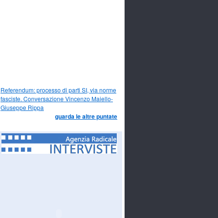
Referendum: processo di parti SI, via norme
fasciste. Conversazione Vincenzo Maiello-
Giuseppe Rippa
guarda le altre puntate