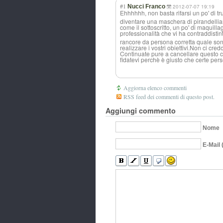
#1
Nucci Franco
2012-07-07 19:19
Ehhhhhh, non basta rifarsi un po' di t
diventare una maschera di pirandellia
come il sottoscritto, un po' di maquil
professionalità che vi ha contraddistint
rancore da persona corretta quale sono, 
realizzare i vostri obiettivi.Non ci cre
Continuate pure a cancellare questo co
fidatevi perchè è giusto che certe pe
Aggiorna elenco commenti
RSS feed dei commenti di questo post.
Aggiungi commento
Nome
E-Mail 