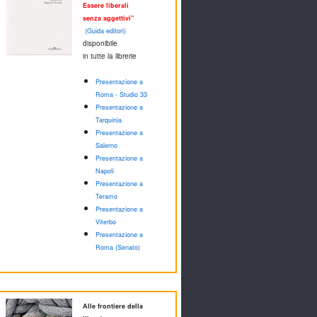
Essere liberali
senza aggettivi"
(Guida editori)
disponibile
in tutte la librerie
Presentazione a
Roma - Studio 33
Presentazione a
Tarquinia
Presentazione a
Salerno
Presentazione a
Napoli
Presentazione a
Teramo
Presentazione a
Viterbo
Presentazione a
Roma (Senato)
Alle frontiere della