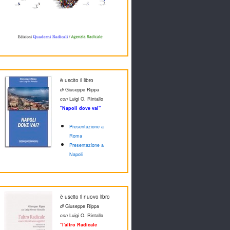
è uscito il libro
di
Giuseppe Rippa
con
Luigi O. Rintallo
"Napoli dove vai"
Presentazione a
Roma
Presentazione a
Napoli
è uscito il nuovo libro
di
Giuseppe Rippa
con
Luigi O. Rintallo
"l'altro Radicale