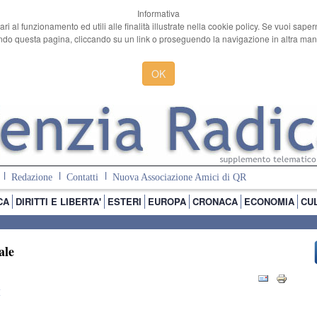
Informativa
ari al funzionamento ed utili alle finalità illustrate nella cookie policy. Se vuoi sape
o questa pagina, cliccando su un link o proseguendo la navigazione in altra manie
OK
Redazione
Contatti
Nuova Associazione Amici di QR
CA
DIRITTI E LIBERTA'
ESTERI
EUROPA
CRONACA
ECONOMIA
CU
ale
I