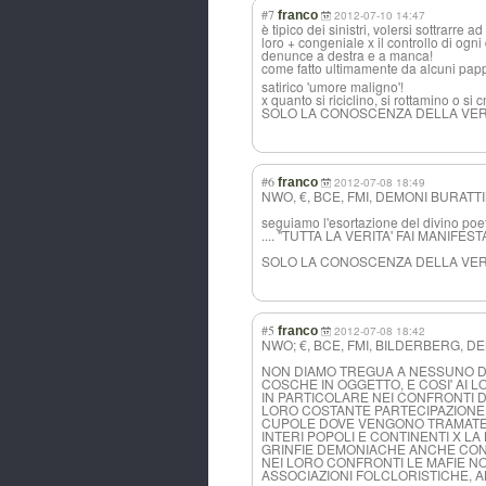
#7
franco
2012-07-10 14:47
è tipico dei sinistri, volersi sottrarre
loro + congeniale x il controllo di ogn
denunce a destra e a manca!
come fatto ultimamente da alcuni papp
satirico 'umore maligno'!
x quanto si riciclino, si rottamino o si
SOLO LA CONOSCENZA DELLA VERIT
#6
franco
2012-07-08 18:49
NWO, €, BCE, FMI, DEMONI BURATT
seguiamo l'esortazione del divino poe
.... "TUTTA LA VERITA' FAI MANIFES
SOLO LA CONOSCENZA DELLA VERI
#5
franco
2012-07-08 18:42
NWO; €, BCE, FMI, BILDERBERG, D
NON DIAMO TREGUA A NESSUNO DI 
COSCHE IN OGGETTO, E COSI' AI 
IN PARTICOLARE NEI CONFRONTI 
LORO COSTANTE PARTECIPAZIONE 
CUPOLE DOVE VENGONO TRAMATE 
INTERI POPOLI E CONTINENTI X L
GRINFIE DEMONIACHE ANCHE CONT
NEI LORO CONFRONTI LE MAFIE NO
ASSOCIAZIONI FOLCLORISTICHE, A