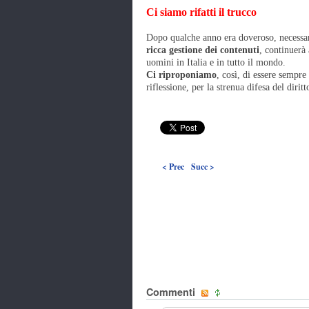
Ci siamo rifatti il trucco
Dopo qualche anno era doveroso, necessar
ricca gestione dei contenuti
, continuerà 
uomini in Italia e in tutto il mondo.
Ci riproponiamo
, così, di essere sempre
riflessione, per la strenua difesa del diri
< Prec
Succ >
Commenti