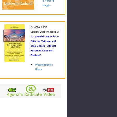
a Roma l'8
Maggio
è uscito il libro
Edizioni Quaderni Radicali
‘La giustizia nello Stato
Città del Vaticano e il
caso Becciu - Atti del
Forum di Quaderni
Radicali’
Presentazione a
Roma