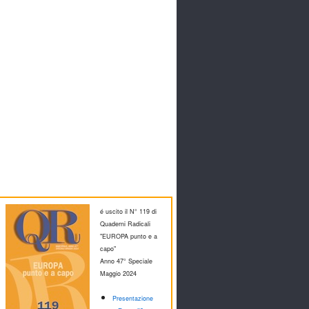
é uscito il N° 119 di
Quaderni Radicali
"EUROPA punto e a
capo"
Anno 47° Speciale
M
aggio 2024
Presentazione