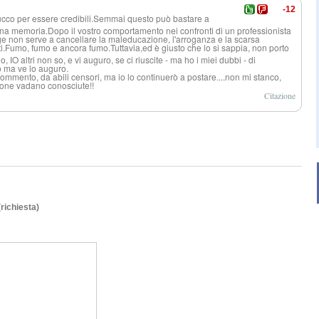
-12
rucco per essere credibili.Semma
i questo può bastare a
na memoria.Dopo il vostro comportamento nei confronti di un professionista
lage non serve a cancellare la maleducazione, l'arroganza e la scarsa
i
.Fumo, fumo e ancora fumo.Tuttavia,e
d è giusto che lo si sappia, non porto
IO altri non so, e vi auguro, se ci riuscite - ma ho i miei dubbi - di
do ma ve lo auguro.
mmento, da abili censori, ma io lo continuerò a postare....non mi stanco,
rsone vadano conosciute!!
Citazione
(richiesta)