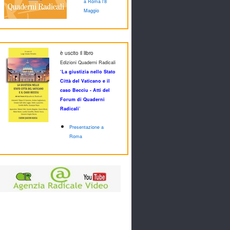
a Roma l'8
Maggio
è uscito il libro
Edizioni Quaderni Radicali
‘La giustizia nello Stato
Città del Vaticano e il
caso Becciu - Atti del
Forum di Quaderni
Radicali’
Presentazione a
Roma