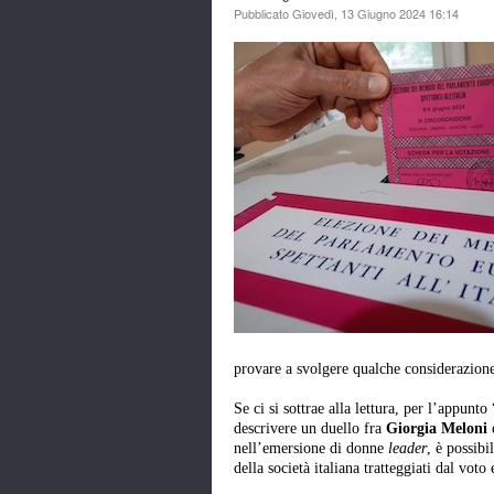
Pubblicato Giovedì, 13 Giugno 2024 16:14
provare a svolgere qualche considerazione
Se ci si sottrae alla lettura, per l’appunt
descrivere un duello fra
Giorgia Meloni
nell’emersione di donne
leader
, è possib
della società italiana tratteggiati dal voto