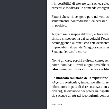
l’impossibilità di trovare sulla scheda ele
presenti e soddisfare le domande emergent
Fattori che si rinvengono pure nei voti usc
schieramenti, contraddistinti da eccessi di
in positivo.
A guardare la mappa del voto, affiora
un’
sinistra si scoperchia dai sarcofaghi l’es
occhieggiando al fanatismo anti-occidental
improbabili, slogan da “maggioranza silenz
Settanta del secolo scorso.
Non è un caso, perché è diretta conseguen
poteri dominanti, restii a ogni possibile
rifornimento di una cultura laica e lib
La
mancata soluzione della “questione l
«
Agenzia Radicale
», impedisce alle forze
riformatore capace di dare sostanza a un ve
diversi), la divisione dei poteri sia rispet
sia succube di astratti ideologismi, contrar
(foto Ansa)