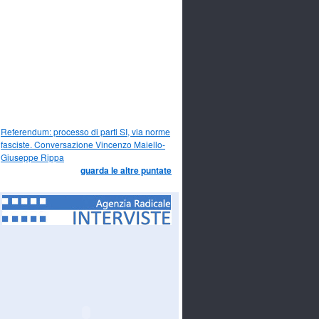
Referendum: processo di parti SI, via norme
fasciste. Conversazione Vincenzo Maiello-
Giuseppe Rippa
guarda le altre puntate