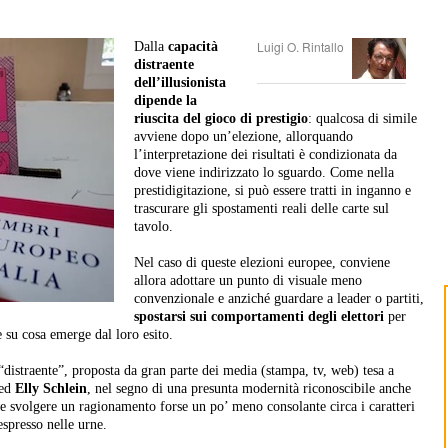
Luigi O. Rintallo
Dalla
capacità
distraente
dell’illusionista
dipende la
riuscita del gioco di prestigio
: qualcosa di simile
avviene dopo un’elezione, allorquando
l’interpretazione dei risultati è condizionata da
dove viene indirizzato lo sguardo. Come nella
prestidigitazione, si può essere tratti in inganno e
trascurare gli spostamenti reali delle carte sul
tavolo.
Nel caso di queste elezioni europee, conviene
allora adottare un punto di visuale meno
convenzionale e anziché guardare a leader o partiti,
spostarsi sui comportamenti degli elettori
per
 su cosa emerge dal loro esito.
o “distraente”, proposta da gran parte dei media (stampa, tv, web) tesa a
ed
Elly Schlein
, nel segno di una presunta modernità riconoscibile anche
ile svolgere un ragionamento forse un po’ meno consolante circa i caratteri
 espresso nelle urne.