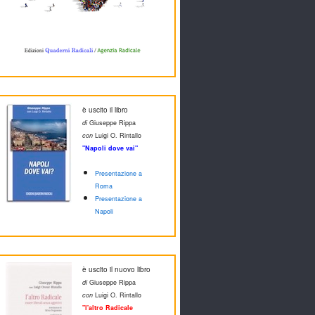
è uscito il libro
di
Giuseppe Rippa
con
Luigi O. Rintallo
"Napoli dove vai"
Presentazione a
Roma
Presentazione a
Napoli
è uscito il nuovo libro
di
Giuseppe Rippa
con
Luigi O. Rintallo
"l'altro Radicale