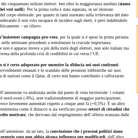
 dei cinquantuno milioni elettori: ben oltre la maggioranza assoluta (
siamo
ei voti nulli
). Per la prima volta è stata superata, in un’elezione
del corpo elettorale: per quanto in tanti insistano sulla irrilevanza del dato
nsiderando il non voto incapace di incidere sugli eletti, è però indubitabile
liticamente – un rilievo.
n’insistente campagna pro-voto
, per la quale si è speso in prima persona
 nelle settimane precedenti a sottolineare la cruciale importanza
 non è apparso invece a più della metà degli elettori, non solo italiani ma
ferma della profonda crisi di credibilità in cui versa l’UE.
n si è certo adoperato per smentire la sfiducia nei suoi confronti
:
provvedimenti emanati e lo scandalo delle pressioni lobbistiche sui suoi
a di nazioni come il Qatar, di certo non hanno contribuito a rafforzarne
ell’astensione va analizzata anche dal punto di vista territoriale: i votanti
nel nord-ovest (-8%), aree tradizionalmente di maggior partecipazione;
invece lievemente aumentati rispetto a cinque anni fa (+0,5%). È un altro
 testimonia come il distacco si sia verificato presso
settori di cittadini che
scelte motivate
, che derivano dal respingimento dell’offerta avanzata dalle
ell’astensione: da un lato, la
convinzione che i processi politici siano
il proprio voto non abbia alcuna influenza per modificarli
; dall’altro,