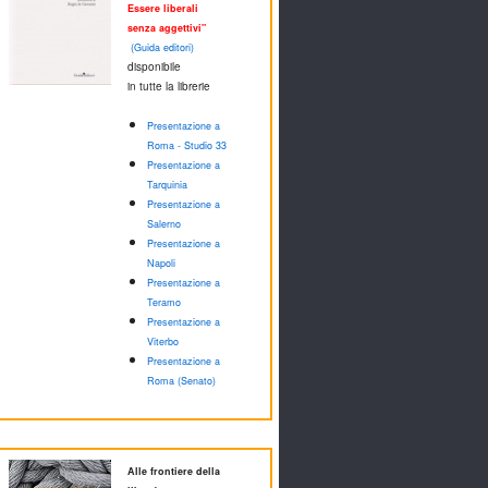
Essere liberali
senza aggettivi"
(Guida editori)
disponibile
in tutte la librerie
Presentazione a
Roma - Studio 33
Presentazione a
Tarquinia
Presentazione a
Salerno
Presentazione a
Napoli
Presentazione a
Teramo
Presentazione a
Viterbo
Presentazione a
Roma (Senato)
Alle frontiere della