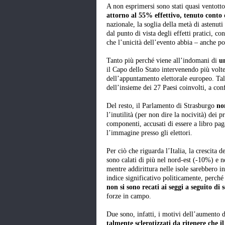
A non esprimersi sono stati quasi ventotto
attorno al 55% effettivo, tenuto conto d
nazionale, la soglia della metà di astenuti 
dal punto di vista degli effetti pratici, co
che l’unicità dell’evento abbia – anche po
Tanto più perché viene all’indomani di
u
il Capo dello Stato intervenendo più volte
dell’appuntamento elettorale europeo. Tale
dell’insieme dei 27 Paesi coinvolti, a con
Del resto, il Parlamento di Strasburgo
no
l’inutilità (per non dire la nocività) dei 
componenti, accusati di essere a libro pag
l’immagine presso gli elettori.
Per ciò che riguarda l’Italia, la crescita d
sono calati di più nel nord-est (-10%) e 
mentre addirittura nelle isole sarebbero 
indice significativo politicamente, perché
non si sono recati ai seggi a seguito di 
forze in campo.
Due sono, infatti, i motivi dell’aumento d
talmente sclerotizzati da ritenere che 