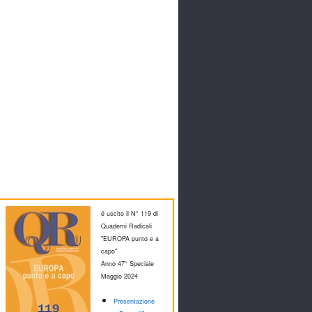
é uscito il N° 119 di
Quaderni Radicali
"EUROPA punto e a
capo"
Anno 47° Speciale
M
aggio 2024
Presentazione