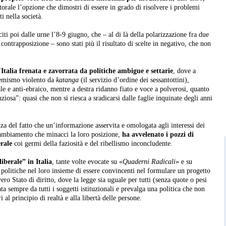
ttorale l’opzione che dimostri di essere in grado di risolvere i problemi
i nella società.
iti poi dalle urne l’8-9 giugno, che – al di là della polarizzazione fra due
 contrapposizione – sono stati più il risultato di scelte in negativo, che non
Italia frenata e zavorrata da politiche ambigue e settarie
, dove a
tremismo violento da
katanga
(il servizio d’ordine dei sessantottini),
e e anti-ebraico, mentre a destra ridanno fiato e voce a polverosi, quanto
iosa”: quasi che non si riesca a sradicarsi dalle faglie inquinate degli anni
za del fatto che un’informazione asservita e omologata agli interessi dei
 cambiamento che minacci la loro posizione,
ha avvelenato i pozzi di
erale
coi germi della faziosità e del ribellismo inconcludente.
iberale” in Italia
, tante volte evocate su «
Quaderni Radicali
» e su
 politiche nel loro insieme di essere convincenti nel formulare un progetto
ro Stato di diritto, dove la legge sia uguale per tutti (senza quote o pesi
tata sempre da tutti i soggetti istituzionali e prevalga una politica che non
i al principio di realtà e alla libertà delle persone.