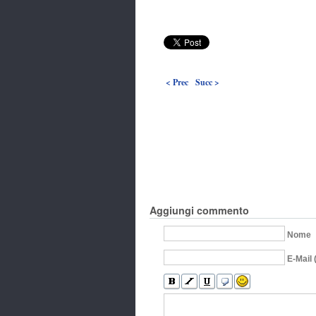
< Prec
Succ >
Aggiungi commento
Nome
E-Mail 