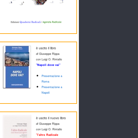
è uscito il libro
di
Giuseppe Rippa
con
Luigi O. Rintallo
"Napoli dove vai"
Presentazione a
Roma
Presentazione a
Napoli
è uscito il nuovo libro
di
Giuseppe Rippa
con
Luigi O. Rintallo
"l'altro Radicale