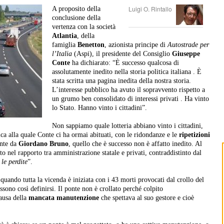
Luigi O. Rintallo
A proposito della
conclusione della
vertenza con la società
Atlantia
, della
famiglia
Benetton
, azionista principe di
Autostrade per
l’Italia
(Aspi), il presidente del Consiglio
Giuseppe
Conte
ha dichiarato: “È successo qualcosa di
assolutamente inedito nella storia politica italiana . È
stata scritta una pagina inedita della nostra storia.
L’interesse pubblico ha avuto il sopravvento rispetto a
un grumo ben consolidato di interessi privati . Ha vinto
lo Stato. Hanno vinto i cittadini”.
Non sappiamo quale lotteria abbiano vinto i cittadini,
ica alla quale Conte ci ha ormai abituati, con le ridondanze e le
ripetizioni
ente da
Giordano Bruno
, quello che è successo non è affatto inedito. Al
to nel rapporto tra amministrazione statale e privati, contraddistinto dal
 le perdite
”.
quando tutta la vicenda è iniziata con i 43 morti provocati dal crollo del
sono così definirsi. Il ponte non è crollato perché colpito
ausa della
mancata manutenzione
che spettava al suo gestore e cioè