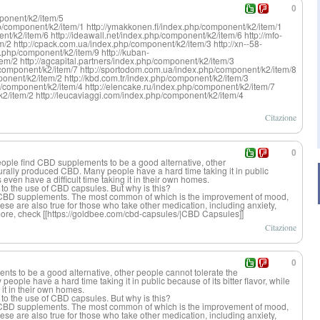
0
ponent/k2/item/5
hp/component/k2/item/1 http://ymakkonen.fi/index.php/component/k2/item/1
nt/k2/item/6 http://ideawall.net/index.php/component/k2/item/6 http://mfo-
2 http://cpack.com.ua/index.php/component/k2/item/3 http://xn--58-
.php/component/k2/item/9 http://kuban-
tem/2 http://agcapital.partners/index.php/component/k2/item/3
p/component/k2/item/7 http://sportodom.com.ua/index.php/component/k2/item/8
ponent/k2/item/2 http://kbd.com.tr/index.php/component/k2/item/3
/component/k2/item/4 http://elencake.ru/index.php/component/k2/item/7
2/item/2 http://leucaviaggi.com/index.php/component/k2/item/4
Citazione
0
ople find CBD supplements to be a good alternative, other
turally produced CBD. Many people have a hard time taking it in public
rs even have a difficult time taking it in their own homes.
to the use of CBD capsules. But why is this?
o CBD supplements. The most common of which is the improvement of mood,
ese are also true for those who take other medication, including anxiety,
re, check [[https://goldb
ee.com/cbd-caps
ules/|CBD Capsules]]
Citazione
0
s to be a good alternative, other people cannot tolerate the
eople have a hard time taking it in public because of its bitter flavor, while
 it in their own homes.
to the use of CBD capsules. But why is this?
o CBD supplements. The most common of which is the improvement of mood,
ese are also true for those who take other medication, including anxiety,