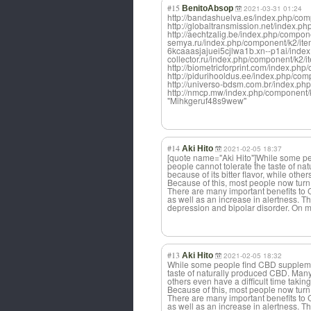
#15
BenitoAbsop
2021-03-31 01:24
http://bandashuelva.es/index.php/com
http://globaltransmission.net/index.p
http://aechtzalig.be/index.php/compone
semya.ru/index.php/component/k2/item/
6kcaaasjajuei5cjlwa1b.xn--p1ai/index
collector.ru/index.php/component/k2/i
http://biometricforprint.com/index.ph
http://pidurihooldus.ee/index.php/com
http://universo-bdsm.com.br/index.php
http://nmcp.mw/index.php/component/k
"Mihkgeruf48s9w
ew"
#14
Aki Hito
2021-02-05 18:37
[quote name="Aki Hito"]While some pe
people cannot tolerate the taste of na
because of its bitter flavor, while othe
Because of this, most people now turn 
There are many important benefits t
as well as an increase in alertness. Th
depression and bipolar disorder. On mo
#13
Aki Hito
2021-02-05 18:32
While some people find CBD supplement
taste of naturally produced CBD. Many p
others even have a difficult time taking
Because of this, most people now turn 
There are many important benefits t
as well as an increase in alertness. Th