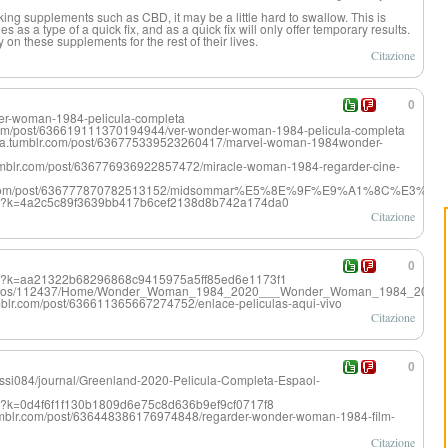
taking supplements such as CBD, it may be a little hard to swallow. This is
s a type of a quick fix, and as a quick fix will only offer temporary results.
y on these supplements for the rest of their lives.
Citazione
0
r-woman-1984-pelicula-completa
r.com/post/636619111370194944/ver-wonder-woman-1984-pelicula-completa
ena.tumblr.com/post/636775339523260417/marvel-woman-1984wonder-
mblr.com/post/636776936922857472/miracle-woman-1984-regarder-cine-
e.tumblr.com/post/636777870782513152/midsommar%E5%8E%9F
view?k=4a2c5c89f3639bb417b6cef2138d8b742a174da0
Citazione
0
view?k=aa21322b68296868c9415975a5ff85ed6e1173f1
portfolios/112437/Home/Wonder_Woman_1984_2020___Wonder_Woman_1984_2020
blr.com/post/636611365667274752/enlace-peliculas-aqui-vivo
Citazione
0
ssi084/journal/Greenland-2020-Pelicula-Completa-Espaol-
iew?k=0d4f6f1f130b1809d6e75c8d636b9ef9cf0717f8
.tumblr.com/post/636448386176974848/regarder-wonder-woman-1984-film-
Citazione