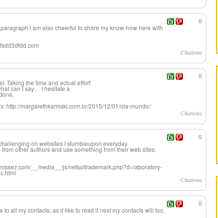
0
le paragraph i am also cheerful to share my know-how here with
renfsdd3dfdd.com
Citazione
0
t. Taking the time and actual effort
hat can I say… I hesitate a
 done.
Tx: http://margarethkamiski.com.br/2015/12/01/ola-mundo/
Citazione
0
 challenging on websites I stumbleupon everyday.
les from other authors and use something from their web sites.
tp://missez.com/__media__/js/netsoltrademark.php?d=laboratory-
c.html
Citazione
0
o all my contacts, as if like to read it next my contacts will too.