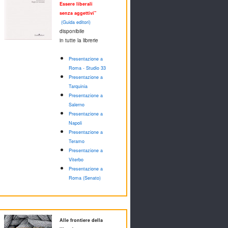
Essere liberali
senza aggettivi"
(Guida editori)
disponibile
in tutte la librerie
Presentazione a
Roma - Studio 33
Presentazione a
Tarquinia
Presentazione a
Salerno
Presentazione a
Napoli
Presentazione a
Teramo
Presentazione a
Viterbo
Presentazione a
Roma (Senato)
Alle frontiere della