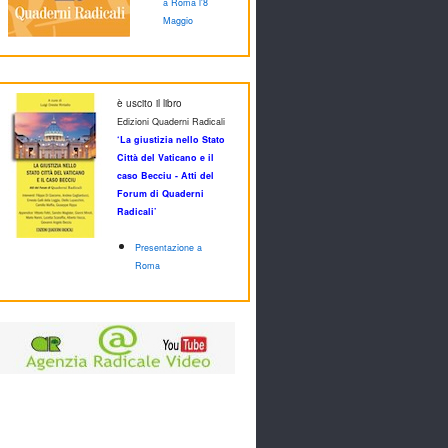
a Roma l'8
Maggio
è uscito il libro
Edizioni Quaderni Radicali
‘La giustizia nello Stato
Città del Vaticano e il
caso Becciu - Atti del
Forum di Quaderni
Radicali’
Presentazione a
Roma