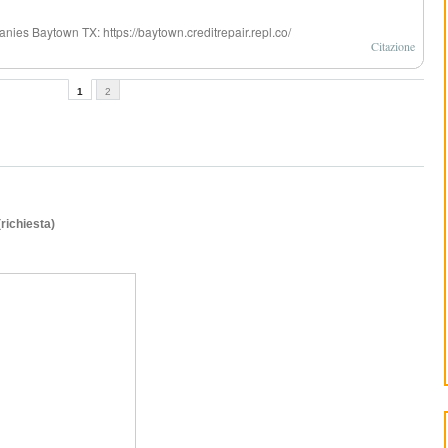
nies Baytown TX: https://baytown.creditrepair.repl.co/
Citazione
1
2
(richiesta)