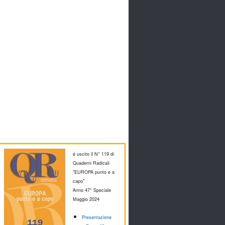
é uscito il N° 119 di
Quaderni Radicali
"EUROPA punto e a
capo"
Anno 47° Speciale
M
aggio 2024
Presentazione