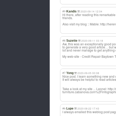
#9
Kandis
2020-09-14 12:04
Hi there, after reading this remarkab
friends.
Also visit my blog :: Mable: http://he
#8
Suzette
2020-09-11 03:18
Aw, this was an exceptionally good pos
to generate a very good article… but w
lot and never manage to get anything
My web-site - Credit Repair Baytown 
#7
Yong
2020-09-05 00:08
Nice post. I learn something new and
It will always be helpful to read artic
Take a look at my site ... Leonel: ht
furniture.cabanova.com%2Finfographi
#6
Lupe
2020-08-22 17:43
I always emailed this weblog post page t