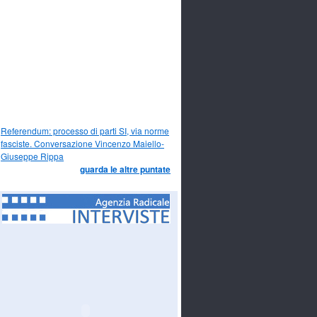
Referendum: processo di parti SI, via norme
fasciste. Conversazione Vincenzo Maiello-
Giuseppe Rippa
guarda le altre puntate