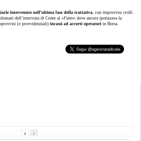
iarie intervenute nell’ultima fase della trattativa
, con improvvisi crolli
indomani dell’intervista di Conte al «
Fatto
» dove ancora ipotizzava la
improvvisi (e provvidenziali)
incassi ad accorti operatori
in Borsa.
1
2