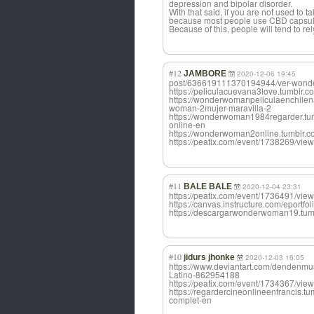
depression and bipolar disorder.
With that said, if you are not used to 
because most people use CBD capsules a
Because of this, people will tend to rel
#12
JAMBORE
2020-12-06 19:45
post/636619111370194944/ver-wonde
https://peliculacuevana3love.tumbl
https://wonderwomanpeliculaenchil
woman-2mujer-maravilla-2
https://wonderwoman1984regarder.tu
online-en
https://wonderwoman2onlin
https://peatix.com/event/1738269/
#11
BALE BALE
2020-12-04 23:31
https://peatix.com/event/1736491/
https://canvas.instructure.com/e
https://descargarwonderwoman19.tum
#10
jidurs jhonke
2020-12-03 16:05
https://www.deviantart.com/dendenmu
Latino-862954188
https://peatix.com/event/1734367/v
https://regardercineonlineenfrancis
complet-en