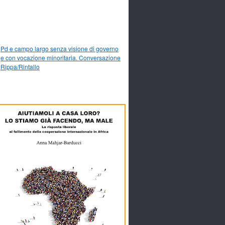
Pd e campo largo senza visione di governo
e con vocazione minoritaria. Conversazione
Rippa/Rintallo
%E9%A1%8C%E3%81%AF2019%E5%B9%B4%E3%81%AE%E3%82%A2%E3%83%
__1080p