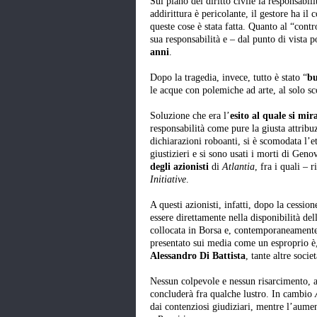
Sul piano del diritto civile la responsabi
addirittura è pericolante, il gestore ha il
queste cose è stata fatta. Quanto al “contro
sua responsabilità e – dal punto di vista p
anni
.
Dopo la tragedia, invece, tutto è stato “
bu
le acque con polemiche ad arte, al solo sc
Soluzione che era l’
esito al quale si mir
responsabilità come pure la giusta attribu
dichiarazioni roboanti, si è scomodata l’eti
giustizieri e si sono usati i morti di Gen
degli azionisti
di
Atlantia
, fra i quali – 
Initiative
.
A questi azionisti, infatti, dopo la cess
essere direttamente nella disponibilità de
collocata in Borsa e, contemporaneamente, 
presentato sui media come un esproprio 
Alessandro Di Battista
, tante altre soci
Nessun colpevole e nessun risarcimento, a
concluderà fra qualche lustro. In cambio
dai contenziosi giudiziari, mentre l’aumen