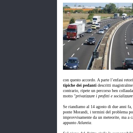
con questo accordo. A parte l’enfasi retor
tipiche dei pedanti
descritti magistralm
contrario, ripete un percorso ben collauda
motto “
privatizzare i profitti e socializzare
Se riandiamo al 14 agosto di due anni fa, 
ponte Morandi, i termini del problema pos
improvvisamente da un meteorite, ma a c
appunto
Atlantia
.