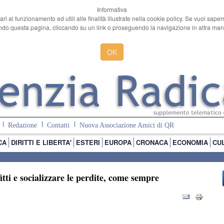
Informativa
ari al funzionamento ed utili alle finalità illustrate nella cookie policy. Se vuoi sape
o questa pagina, cliccando su un link o proseguendo la navigazione in altra manie
OK
Redazione
Contatti
Nuova Associazione Amici di QR
CA
DIRITTI E LIBERTA'
ESTERI
EUROPA
CRONACA
ECONOMIA
CU
itti e socializzare le perdite, come sempre
I