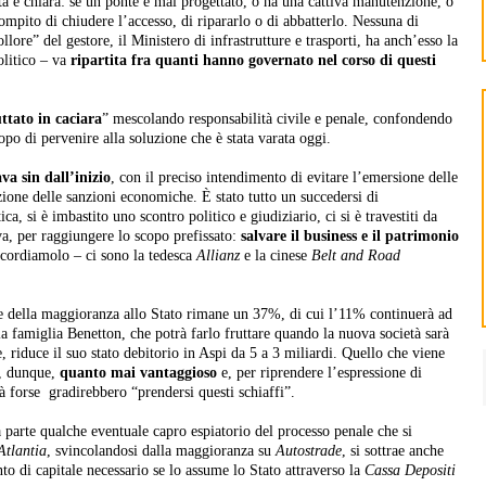
lità è chiara: se un ponte è mal progettato, o ha una cattiva manutenzione, o
 compito di chiudere l’accesso, di ripararlo o di abbatterlo. Nessuna di
llore” del gestore, il Ministero di infrastrutture e trasporti, ha anch’esso la
olitico – va
ripartita fra quanti hanno governato nel corso di questi
ttato in caciara
” mescolando responsabilità civile e penale, confondendo
opo di pervenire alla soluzione che è stata varata oggi.
ava sin dall’inizio
, con il preciso intendimento di evitare l’emersione delle
zione delle sanzioni economiche. È stato tutto un succedersi di
ca, si è imbastito uno scontro politico e giudiziario, ci si è travestiti da
ova, per raggiungere lo scopo prefissato:
salvare il business e il patrimonio
ricordiamolo – ci sono la tedesca
Allianz
e la cinese
Belt and Road
ione della maggioranza allo Stato rimane un 37%, di cui l’11% continuerà ad
lla famiglia Benetton, che potrà farlo fruttare quando la nuova società sarà
riduce il suo stato debitorio in Aspi da 5 a 3 miliardi. Quello che viene
è, dunque,
quanto mai vantaggioso
e, per riprendere l’espressione di
età forse gradirebbero “prendersi questi schiaffi”.
 parte qualche eventuale capro espiatorio del processo penale che si
Atlantia
, svincolandosi dalla maggioranza su
Autostrade
, si sottrae anche
to di capitale necessario se lo assume lo Stato attraverso la
Cassa Depositi