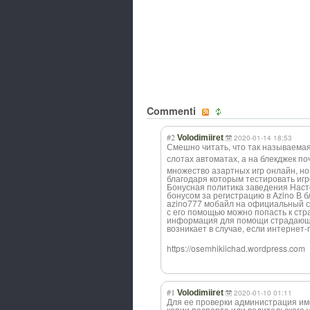
Commenti
#2
Volodimiiret
2020-01-14 18:53
Смешно читать, что так называемая
слотах автоматах, а на блекджек п
множество азартных игр онлайн, но
благодаря которым тестировать иг
Бонусная политика заведения Наст
бонусом за регистрацию в Azino В б
azino777 мобайл на официальный с
с его помощью можно попасть к стр
информация для помощи страдающи
возникает в случае, если интернет
https://osemhikiichad.wordpress.com
#1
Volodimiiret
2020-01-10 01:11
Для ее проверки администрация им
копии паспорта или водительского 