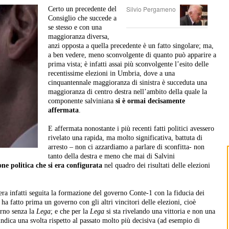
Silvio Pergameno
Certo un precedente del
Consiglio che succede a
se stesso e con una
maggioranza diversa,
anzi opposta a quella precedente è un fatto singolare; ma,
a ben vedere, meno sconvolgente di quanto può apparire a
prima vista; è infatti assai più sconvolgente l’esito delle
recentissime elezioni in Umbria, dove a una
cinquantennale maggioranza di sinistra è succeduta una
maggioranza di centro destra nell’ambito della quale la
componente salviniana
si è ormai decisamente
affermata
.
E affermata nonostante i più recenti fatti politici avessero
rivelato una rapida, ma molto significativa, battuta di
arresto – non ci azzardiamo a parlare di sconfitta- non
tanto della destra e meno che mai di Salvini
one politica che si era configurata
nel quadro dei risultati delle elezioni
 era infatti seguita la formazione del governo Conte-1 con la fiducia dei
: ha fatto prima un governo con gli altri vincitori delle elezioni, cioè
erno senza la
Lega
; e che per la
Lega
si sta rivelando una vittoria e non una
 indica una svolta rispetto al passato molto più decisiva (ad esempio di