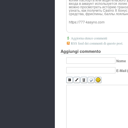
входа в аккаунт используется логи
можно просмотреть историю транза
узнать, как получить Casino X бону
средства, фриспины, баллы лояльн
https://777-kasyno.com
Aggiorna elenco commenti
RSS feed dei commenti di questo post.
Aggiungi commento
Nome
E-Mail 