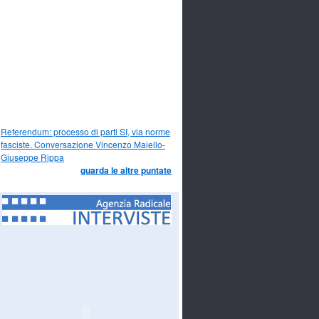
Referendum: processo di parti SI, via norme
fasciste. Conversazione Vincenzo Maiello-
Giuseppe Rippa
guarda le altre puntate