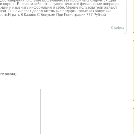
н и пароль. В личном кабинете осуществляются финансовые операции,
кций и изменить информацию о себе. Многие пользователи желают
с код. Он начисляет дополнительные подарки, такие как бонусные
ости.Игра
ть В Казино С Бонусом При Регистрации 777 Рублей
Citazione
(richiesta)