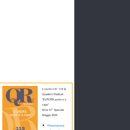
é uscito il N° 119 di
Quaderni Radicali
"EUROPA punto e a
capo"
Anno 47° Speciale
M
aggio 2024
Presentazione