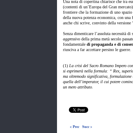
Una nota di copertina chiarisce che tra eu
(contenti di un’Europa del Gran mercato
frontiere che la formazione di uno spazio p
della nuova potenza economica, con una fi
anche chi scrive, convinto della versione 
Senza dimenticare l’assoluta necessità di s
aggressivo
della prima metà secolo passat
fondamentale
di propaganda e di consens
riusciva a far accettare persino le guerre.
(1)
La crisi del Sacro Romano Impero comi
si esprimerà nella formula: “ Rex, superi
ma oltremodo significativa, formulazione d
quella dell’imperator, il cui potere cominc
un mero attributo.
< Prec
Succ >