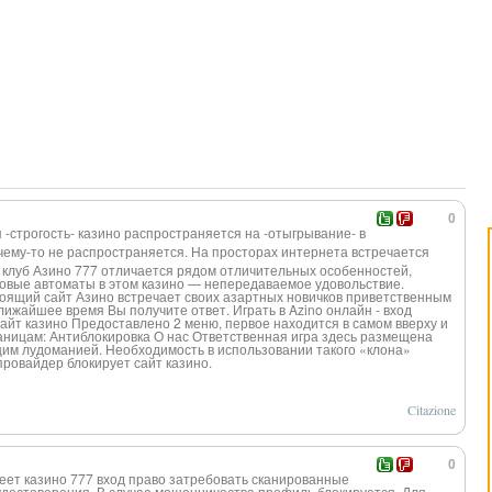
0
 -строгость- казино распространяетс
я на -отыгрывание- в
очему-то не распространяетс
я. На просторах интернета встречается
 клуб Азино 777 отличается рядом отличительных особенностей,
ровые автоматы в этом казино — непередаваемое удовольствие.
оящий сайт Азино встречает своих азартных новичков приветственным
лижайшее время Вы получите ответ. Играть в Azino онлайн - вход
айт казино Предоставлено 2 меню, первое находится в самом вверху и
аницам: Антиблокировка О нас Ответственная игра здесь размещена
м лудоманией. Необходимость в использовании такого «клона»
-провай
дер блокирует сайт казино.
Citazione
0
еет казино 777 вход право затребовать сканированные
удостоверения. В случае мошенничества профиль блокируется. Для