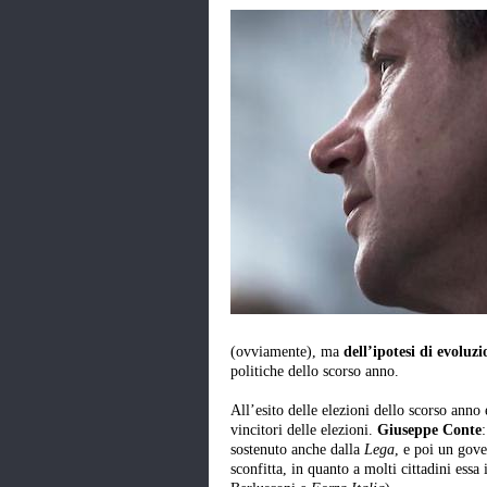
(ovviamente), ma
dell’ipotesi di evoluzi
politiche dello scorso anno.
All’esito delle elezioni dello scorso anno
vincitori delle elezioni.
Giuseppe Conte
sostenuto anche dalla
Lega
, e poi un gov
sconfitta, in quanto a molti cittadini essa