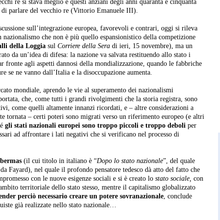
cchi re si stava meglio e questi anziani degli anni quaranta e cinquanta
 di parlare del vecchio re (Vittorio Emanuele III).
scussione sull’integrazione europea, favorevoli e contrari, oggi si rileva
n nazionalismo che non è più quello espansionistico della competizione
lli della Loggia
sul
Corriere della Sera
di ieri, 15 novembre), ma un
rato da un’idea di difesa: la nazione va salvata restituendo allo stato i
far fronte agli aspetti dannosi della mondializzazione, quando le fabbriche
re se ne vanno dall’Italia e la disoccupazione aumenta.
cato mondiale, aprendo le vie al superamento dei nazionalismi
tata, che, come tutti i grandi rivolgimenti che la storia registra, sono
ivi, come quelli altamente innanzi ricordati, e – altre considerazioni a
te tornata – certi poteri sono migrati verso un riferimento europeo (e altri
hé
gli stati nazionali europei sono troppo piccoli e troppo deboli
per
sari ad affrontare i lati negativi che si verificano nel processo di
abermas
(il cui titolo in italiano è “
Dopo lo stato nazionale
”, del quale
 da Fayard), nel quale il profondo pensatore tedesco dà atto del fatto che
ompromesso con le nuove esigenze sociali e si è creato lo
stato sociale,
con
ambito territoriale dello stato stesso, mentre il capitalismo globalizzato
render perciò necessario creare un potere sovranazionale
, conclude
uiste già realizzate nello stato nazionale…