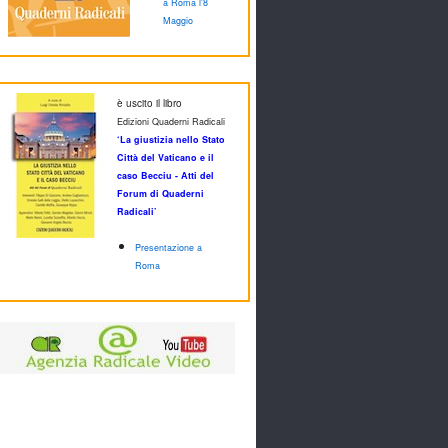
a Roma l'8
Maggio
è uscito il libro
Edizioni Quaderni Radicali
‘La giustizia nello Stato
Città del Vaticano e il
caso Becciu - Atti del
Forum di Quaderni
Radicali’
Presentazione a
Roma