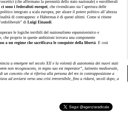
roscettici (che affermano la perennità dello stato nazionale) e euroliberali
)
ci sono i federalisti europei
, che rivendicano sia l’apertura delle
olitico integrato a scala europea, per alzare il potere politico all’altezza
nalità di contrappeso: e Habermas è di questi ultimi. Come si ritiene
“
ordoliberale
” di
Luigi Einaudi
.
uperare le logiche terribili del
nazionalismo espansionistico e
o, che proprio in queste ambizioni trovava una componente
o a un regime che sacrificava le conquiste della libertà
. E così
ncia a emergere nel secolo XII e la volontà di autonomia dei nuovi stati
orem non recognoscens, in regno suo est imperator”, latinetto medioevale,
i un concetto che si riferiva alla persona del rex in contrapposizione a
iava ad avviarsi verso una crisi irreversibile, fino a ridursi, secoli dopo, a