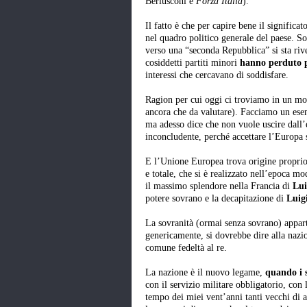
Berlusconi e
Forza Italia
).
Il fatto è che per capire bene il significa
nel quadro politico generale del paese. So
verso una “seconda Repubblica” si sta ri
cosiddetti partiti minori
hanno perduto pe
interessi che cercavano di soddisfare.
Ragion per cui oggi ci troviamo in un mom
ancora che da valutare). Facciamo un es
ma adesso dice che non vuole uscire dall’
inconcludente, perché accettare l’Europa 
E l’Unione Europea trova origine proprio n
e totale, che si è realizzato nell’epoca m
il massimo splendore nella Francia di
Lui
potere sovrano e la decapitazione di
Luig
La sovranità (ormai senza sovrano) appart
genericamente, si dovrebbe dire alla nazion
comune fedeltà al re.
La nazione è il nuovo legame,
quando i s
con il servizio militare obbligatorio, con
tempo dei miei vent’anni tanti vecchi di a