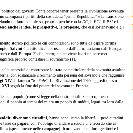
to politico dei governi Conte occorre tener presente la rivoluzione avvenuta
no scomparsi i partiti della cosiddetta “prima Repubblica” e la transizione
velando un fatto complesso, proprio perché con la
DC
, il
PCI
, il
PSI
e i
so anche le idee, le prospettive, le proposte
, che essi sostenevano e gli
ento storico politico le cui connotazioni sono tutte da capire (prima
empio.
Salvini
è partito dicendo: usciamo dall’euro, usciamo dall’Europa;
euro e dall’Europa. Facile, certo; ma ne viene fuori un percorso
significa proprio contestare il sovranismo (1).
ella necessità di contrastare lo stato come titolare della sovranità assoluta
oderna, con sostanziale riferimento alla persona del sovrano e che raggiunse
gi XIV
, il famoso “
Re Sole
”. La Rivoluzione del 1789 aggredì questo
i XVI
segnò la fine del potere del sovrano in Francia.
iene al popolo (come si legge nella nostra costituzione) o, meno
e; il popolo ai tempi del re era un popolo di sudditi, legati tra loro dalla
udditi diventano cittadini
, hanno conquistato la libertà… però cittadini
 le tasse da pagare, con l’obbligo di andare a scuola… e ricordo che al
llora (specialmente nelle campagne) ricordavano che i loro genitori e i