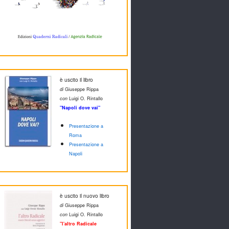
è uscito il libro
di
Giuseppe Rippa
con
Luigi O. Rintallo
"Napoli dove vai"
Presentazione a
Roma
Presentazione a
Napoli
è uscito il nuovo libro
di
Giuseppe Rippa
con
Luigi O. Rintallo
"l'altro Radicale