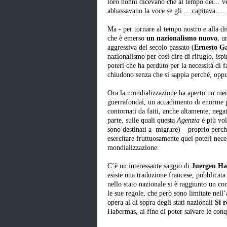
loro nonni dicevano che al tempo dei... ve
abbassavano la voce se gli ... capitava…..
Ma - per tornare al tempo nostro e alla di
che è emerso
un nazionalismo nuovo
, u
aggressiva del secolo passato (
Ernesto Ga
nazionalismo per così dire di rifugio, ispi
poteri che ha perduto per la necessità di 
chiudono senza che si sappia perché, oppu
Ora la mondializzazione ha aperto un mer
guerrafondai, un accadimento di enorme por
contornati da fatti, anche altamente, negat
parte, sulle quali questa
Agenzia
è più vol
sono destinati a migrare) – proprio perc
esercitare fruttuosamente quei poteri neces
mondializzazione.
C’è un interessante saggio di
Juergen H
esiste una traduzione francese, pubblicata
nello stato nazionale si è raggiunto un c
le sue regole, che però sono limitate nell’
opera al di sopra degli stati nazionali
Si 
Habermas, al fine di poter salvare le conq