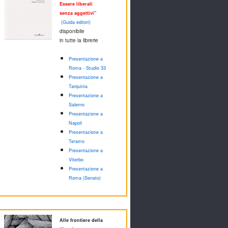
Essere liberali
senza aggettivi"
(Guida editori)
disponibile
in tutte la librerie
Presentazione a
Roma - Studio 33
Presentazione a
Tarquinia
Presentazione a
Salerno
Presentazione a
Napoli
Presentazione a
Teramo
Presentazione a
Viterbo
Presentazione a
Roma (Senato)
Alle frontiere della