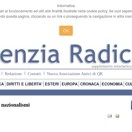
Informativa
ari al funzionamento ed utili alle finalità illustrate nella cookie policy. Se vuoi sape
o questa pagina, cliccando su un link o proseguendo la navigazione in altra manie
OK
Redazione
Contatti
Nuova Associazione Amici di QR
CA
DIRITTI E LIBERTA'
ESTERI
EUROPA
CRONACA
ECONOMIA
CU
i nazionalismi
I