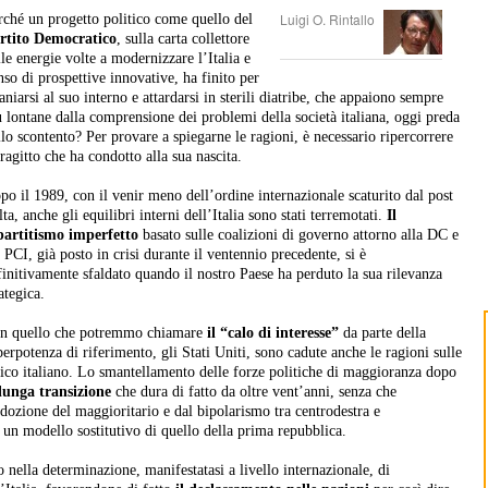
Luigi O. Rintallo
rché un progetto politico come quello del
rtito Democratico
, sulla carta collettore
lle energie volte a modernizzare l’Italia e
nso di prospettive innovative, ha finito per
laniarsi al suo interno e attardarsi in sterili diatribe, che appaiono sempre
ù lontane dalla comprensione dei problemi della società italiana, oggi preda
llo scontento? Per provare a spiegarne le ragioni, è necessario ripercorrere
tragitto che ha condotto alla sua nascita.
po il 1989, con il venir meno dell’ordine internazionale scaturito dal post
ta, anche gli equilibri interni dell’Italia sono stati terremotati.
Il
partitismo imperfetto
basato sulle coalizioni di governo attorno alla DC e
l PCI, già posto in crisi durante il ventennio precedente, si è
finitivamente sfaldato quando il nostro Paese ha perduto la sua rilevanza
ategica.
n quello che potremmo chiamare
il “calo di interesse”
da parte della
perpotenza di riferimento, gli Stati Uniti, sono cadute anche le ragioni sulle
itico italiano. Lo smantellamento delle forze politiche di maggioranza dopo
lunga transizione
che dura di fatto da oltre vent’anni, senza che
adozione del maggioritario e dal bipolarismo tra centrodestra e
 un modello sostitutivo di quello della prima repubblica.
o nella determinazione, manifestatasi a livello internazionale, di