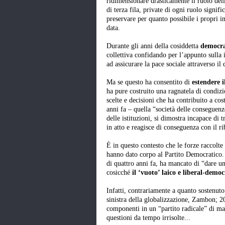
ridimensionare drasticamente il ruolo dell
di terza fila, private di ogni ruolo signifi
preservare per quanto possibile i propri i
data.
Durante gli anni della cosiddetta
democra
collettiva confidando per l’appunto sulla 
ad assicurare la pace sociale attraverso il
Ma se questo ha consentito di
estendere i
ha pure costruito una ragnatela di condiz
scelte e decisioni che ha contribuito a co
anni fa – quella “società delle conseguenze
delle istituzioni, si dimostra incapace di t
in atto e reagisce di conseguenza con il ri
È in questo contesto che le forze raccolte 
hanno dato corpo al Partito Democratico.
di quattro anni fa, ha mancato di “dare un
cosicché
il ‘vuoto’ laico e liberal-democ
Infatti, contrariamente a quanto sostenut
sinistra della globalizzazione, Zambon; 2
componenti in un “partito radicale” di mas
questioni da tempo irrisolte...