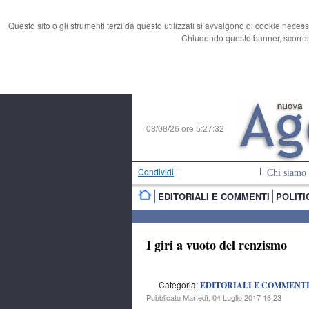
Questo sito o gli strumenti terzi da questo utilizzati si avvalgono di cookie necess
Chiudendo questo banner, scorrend
08/08/26 ore
5:27:33
Condividi
|
Chi siamo
EDITORIALI E COMMENTI
POLITI
I giri a vuoto del renzismo
Categoria:
EDITORIALI E COMMENT
Pubblicato Martedì, 04 Luglio 2017 16:23