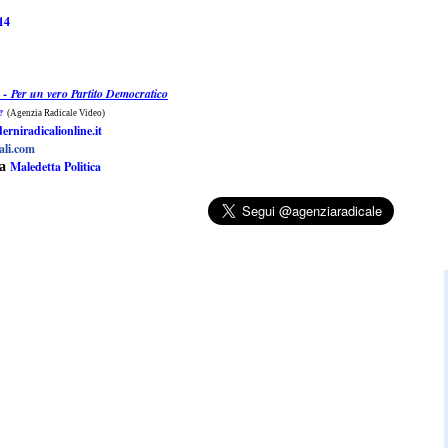
14
i -
Per un vero Partito Democratico
e
(Agenzia Radicale Video)
erniradicalionline.it
ali.com
Maledetta Politica
a