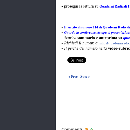
Quaderni Radicali 1
- prosegui la lettura su
---------------------------------------------
E' uscito il numero 114 di Quaderni Radical
-
Guarda la conferenza stampa di presentazion
-
quad
-
Scarica
sommario
e
anteprima
su
info@quaderniradic
-
Richiedi il numero a
-
Il perché del numero nella
video-rubric
< Prec
Succ >
Commenti