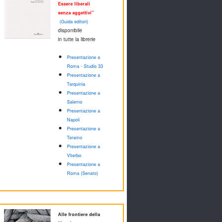
Essere liberali
senza aggettivi"
(Guida editori)
disponibile
in tutte la librerie
Presentazione a
Roma - Studio 33
Presentazione a
Tarquinia
Presentazione a
Salerno
Presentazione a
Napoli
Presentazione a
Teramo
Presentazione a
Viterbo
Presentazione a
Roma (Senato)
Alle frontiere della