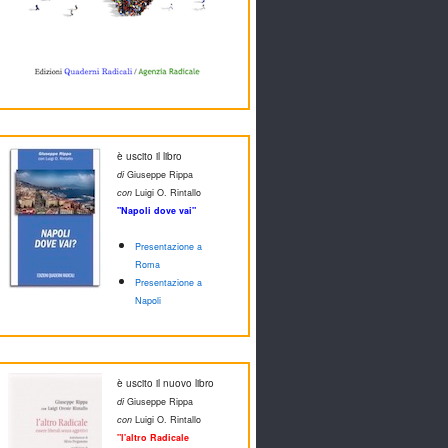
è uscito il libro
di
Giuseppe Rippa
con
Luigi O. Rintallo
"Napoli dove vai"
Presentazione a
Roma
Presentazione a
Napoli
è uscito il nuovo libro
di
Giuseppe Rippa
con
Luigi O. Rintallo
"l'altro Radicale