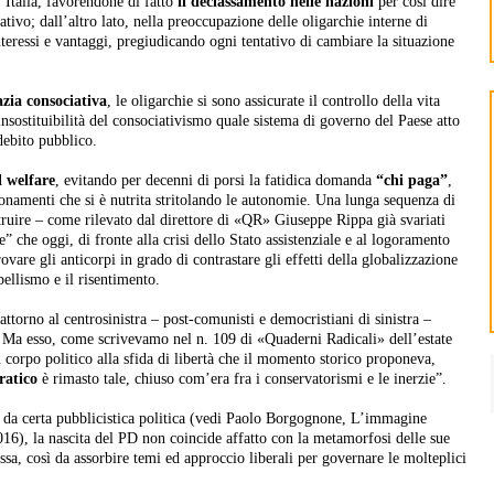
’Italia, favorendone di fatto
il declassamento nelle nazioni
per così dire
cativo; dall’altro lato, nella preoccupazione delle oligarchie interne di
nteressi e vantaggi, pregiudicando ogni tentativo di cambiare la situazione
zia consociativa
, le oligarchie si sono assicurate il controllo della vita
insostituibilità del consociativismo quale sistema di governo del Paese atto
 debito pubblico.
l welfare
, evitando per decenni di porsi la fatidica domanda
“chi paga”
,
ionamenti che si è nutrita stritolando le autonomie. Una lunga sequenza di
struire – come rilevato dal direttore di «QR» Giuseppe Rippa già svariati
” che oggi, di fronte alla crisi dello Stato assistenziale e al logoramento
rovare gli anticorpi in grado di contrastare gli effetti della globalizzazione
bellismo e il risentimento.
attorno al centrosinistra – post-comunisti e democristiani di sinistra –
 Ma esso, come scrivevamo nel n. 109 di «Quaderni Radicali» dell’estate
 corpo politico alla sfida di libertà che il momento storico proponeva,
ratico
è rimasto tale, chiuso com’era fra i conservatorismi e le inerzie”.
o da certa pubblicistica politica (vedi Paolo Borgognone, L’immagine
016), la nascita del PD non coincide affatto con la metamorfosi delle sue
sa, così da assorbire temi ed approccio liberali per governare le molteplici