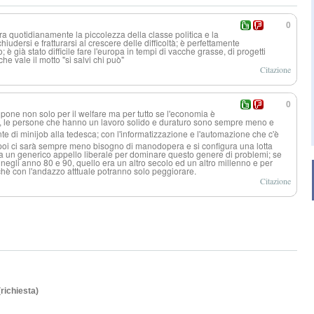
0
ra quotidianamente la piccolezza della classe politica e la
hiudersi e fratturarsi al crescere delle difficoltà; è perfettamente
; è già stato difficile fare l'europa in tempi di vacche grasse, di progetti
che vale il motto "si salvi chi può"
Citazione
0
 pone non solo per il welfare ma per tutto se l'economia è
, le persone che hanno un lavoro solido e duraturo sono sempre meno e
te di minijob alla tedesca; con l'informatizzaz
ione e l'automazione che c'è
, poi ci sarà sempre meno bisogno di manodopera e si configura una lotta
asta un generico appello liberale per dominare questo genere di problemi; se
 negli anno 80 e 90, quello era un altro secolo ed un altro millenno e per
chè con l'andazzo atttuale potranno solo peggiorare.
Citazione
(richiesta)