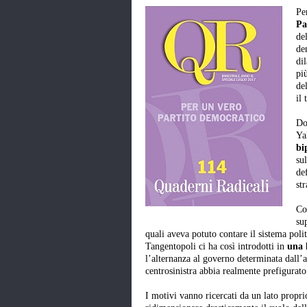
Pe
Pa
de
de
di
pi
de
il 
Do
Yal
bi
su
de
str
Co
su
quali aveva potuto contare il sistema pol
Tangentopoli ci ha così introdotti in
una 
l’alternanza al governo determinata dall’
centrosinistra abbia realmente prefigurato
I motivi vanno ricercati da un lato propri