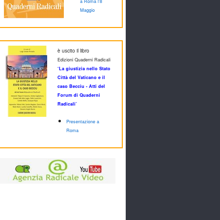
a Roma l'8
Maggio
è uscito il libro
Edizioni Quaderni Radicali
‘La giustizia nello Stato
Città del Vaticano e il
caso Becciu - Atti del
Forum di Quaderni
Radicali’
Presentazione a
Roma