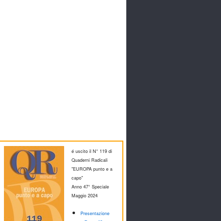
é uscito il N° 119 di
Quaderni Radicali
"EUROPA punto e a
capo"
Anno 47° Speciale
M
aggio 2024
Presentazione