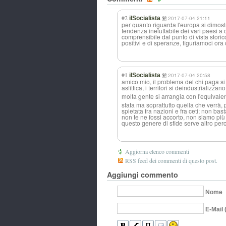
#2
ilSocialista
2017-07-04 21:11
per quanto riguarda l'europa si dimost
tendenza ineluttabile dei vari paesi a c
comprensibile dal punto di vista storico
positivi e di speranze, figuriamoci ora 
#1
ilSocialista
2017-07-04 20:58
amico mio, il problema del chi paga si
asfittica, i territori si deindustrializz
ano
molta gente si arrangia con l'equivalen
stata ma soprattutto quella che verrà
spietata fra nazioni e fra ceti; non b
non te ne fossi accorto, non siamo più
questo genere di sfide serve altro per
Aggiorna elenco commenti
RSS feed dei commenti di questo post.
Aggiungi commento
Nome
E-Mail 