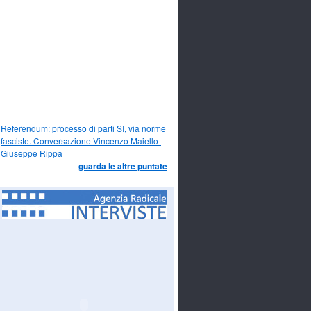
Referendum: processo di parti SI, via norme
fasciste. Conversazione Vincenzo Maiello-
Giuseppe Rippa
guarda le altre puntate