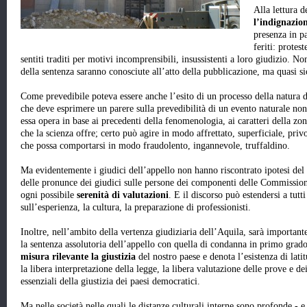
Alla lettura d
l’indignazio
presenza in pa
feriti: protes
sentiti traditi per motivi incomprensibili, insussistenti a loro giudizio. N
della sentenza saranno conosciute all’atto della pubblicazione, ma quasi s
Come prevedibile poteva essere anche l’esito di un processo della natura
che deve esprimere un parere sulla prevedibilità di un evento naturale no
essa opera in base ai precedenti della fenomenologia, ai caratteri della zona
che la scienza offre; certo può agire in modo affrettato, superficiale, privo
che possa comportarsi in modo fraudolento, ingannevole, truffaldino.
Ma evidentemente i giudici dell’appello non hanno riscontrato ipotesi del g
delle pronunce dei giudici sulle persone dei componenti delle Commissioni 
ogni possibile
serenità di valutazioni
. E il discorso può estendersi a tutt
sull’esperienza, la cultura, la preparazione di professionisti.
Inoltre, nell’ambito della vertenza giudiziaria dell’Aquila, sarà importante
la sentenza assolutoria dell’appello con quella di condanna in primo grad
misura rilevante la giustizia
del nostro paese e denota l’esistenza di latit
la libera interpretazione della legge, la libera valutazione delle prove e dei
essenziali della giustizia dei paesi democratici.
Ma nelle società nelle quali le distanze culturali interne sono profonde - e