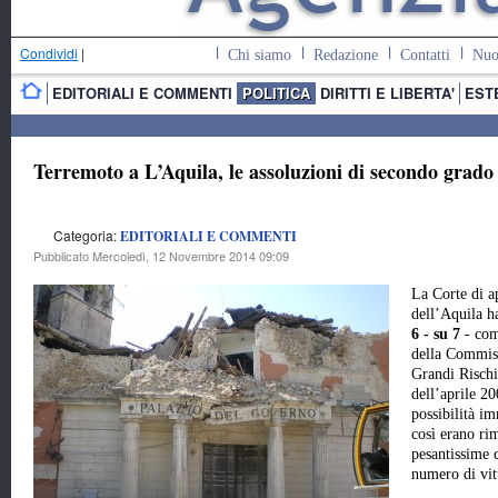
Condividi
|
Chi siamo
Redazione
Contatti
Nuo
EDITORIALI E COMMENTI
POLITICA
DIRITTI E LIBERTA'
EST
Terremoto a L’Aquila, le assoluzioni di secondo grado
Categoria:
EDITORIALI E COMMENTI
Pubblicato Mercoledì, 12 Novembre 2014 09:09
La Corte di a
dell’Aquila h
6 - su 7
- com
della Commis
Grandi Rischi
dell’aprile 2
possibilità im
così erano rim
pesantissime 
numero di vit