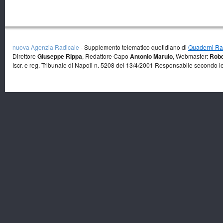
nuova Agenzia Radicale
- Supplemento telematico quotidiano di
Quaderni Rad
Direttore
Giuseppe Rippa
, Redattore Capo
Antonio Marulo
, Webmaster:
Robe
Iscr. e reg. Tribunale di Napoli n. 5208 del 13/4/2001 Responsabile secondo l