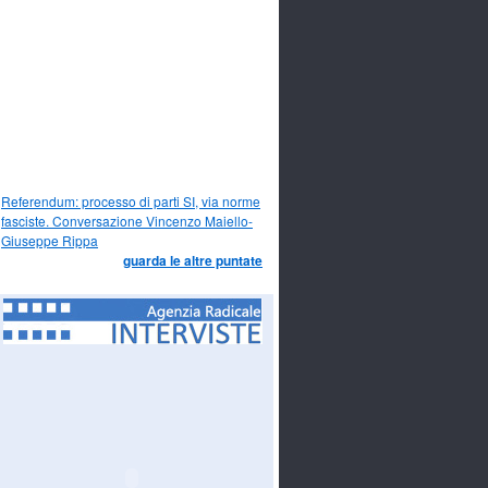
Referendum: processo di parti SI, via norme
fasciste. Conversazione Vincenzo Maiello-
Giuseppe Rippa
guarda le altre puntate