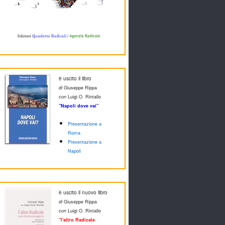
è uscito il libro
di
Giuseppe Rippa
con
Luigi O. Rintallo
"Napoli dove vai"
Presentazione a
Roma
Presentazione a
Napoli
è uscito il nuovo libro
di
Giuseppe Rippa
con
Luigi O. Rintallo
"l'altro Radicale