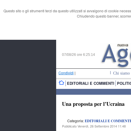
Questo sito o gli strumenti terzi da questo utilizzati si avvalgono di cookie necess
Chiudendo questo banner, scorrend
07/08/26 ore
6:25:15
Condividi
|
Chi siamo
EDITORIALI E COMMENTI
POLITI
Una proposta per l’Ucraina
Categoria:
EDITORIALI E COMMENT
Pubblicato Venerdì, 26 Settembre 2014 11:48