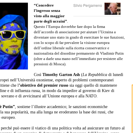
Silvio Pergameno
“Concedere
l’ingresso senza
visto alla maggior
parte degli ucraini”
.
Questo l’Europa dovrebbe fare dopo la firma
dell’accordo di associazione per aiutare l’Ucraina a
diventare uno stato in grado di esercitare le sue funzioni,
con lo scopo di far prevalere la visione europea
dell’ordine liberale sulla ricetta conservatrice e
nazionalista del disordine permanente di Vladimir Putin
(oltre a darle una mano nell’immediato per resistere alle
pressioni di Mosca).
Così
Timothy Garton Ash
(
La Repubblica
di lunedì
uropei nell’Università oxoniense, esperto di problemi contemporanei
itiene che l
’obiettivo del premier russo
sia oggi quello di mantenere
rdine e di influenza russa, in modo da impedire al governo di Kiev di
to sovrano e di avvicinarsi all’Unione europea e alla NATO.
 è Putin”
, sostiene l’illustre accademico; le sanzioni economiche
 sua popolarità, ma alla lunga ne eroderanno la base dei russi, che
o europeo.
, perché può essere il viatico di una politica volta ad assicurare un futuro al