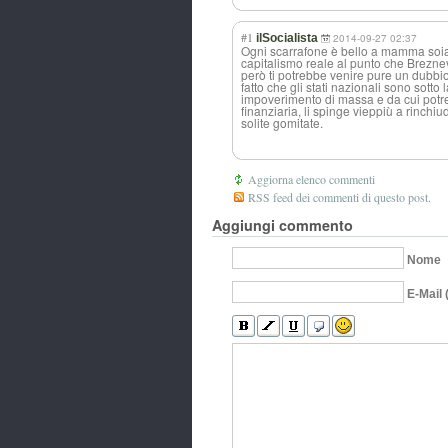
#1
ilSocialista
2014-09-27 02:37
Ogni scarrafone è bello a mamma soia e
capitalismo reale al punto che Breznev
però ti potrebbe venire pure un dubbio 
fatto che gli stati nazionali sono sott
impoverimento di massa e da cui potreb
finanziaria, li spinge vieppiù a rinchiu
solite gomitate.
Aggiorna elenco commenti
RSS feed dei commenti di questo post.
Aggiungi commento
Nome
E-Mail 