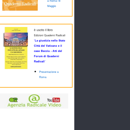
a Roma l'8
Maggio
è uscito il libro
Edizioni Quaderni Radicali
‘La giustizia nello Stato
Città del Vaticano e il
caso Becciu - Atti del
Forum di Quaderni
Radicali’
Presentazione a
Roma