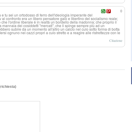
0
 tu sei un ortodosso di ferro dell'ideologia imperante del
 al confronto era un libero pensatore gaio e libertino del socialismo reale;
che l'ordine liberale è in realtà un bordello della madonna; che proprio il
o la mannaia dei cosiddetti "mercati", che li spinge sempre più ad un
bero subire da un momento all'altro un calcio nel culo sotto forma di botta
dersi ognuno nei cazzi propri a culo stretto e a reagire alle ristrettezze con le
Citazione
(richiesta)