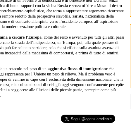
speranze di un avvenire di democrazia e di benessere dell’Ucraina, senza
ica di buoni rapporti con la vicina Russia e senza offrire a Mosca il destro
’accerchiamento capitalistico, che torna a rappresentare argomento ricorrente
sempre sedotto dalla prospettiva slavofila, zarista, nazionalista della
smo e di contrasto alla spinta verso l’occidente europeo, all’aspirazione
o, la modernizzazione politica e culturale.
raina a cercare l’Europa
, come del resto è avvenuto per tutti gli altri paesi
ercato la strada dell’indipendenza; un’Europa, poi, alla quale pensare di
ia può far soltanto sorridere, solo che si rifletta sulla assoluta assenza di
ssa incapacità della medesima di comportarsi, e prima di tutto di sentirsi,
e un ostacolo nel peso di un
aggiuntivo flusso di immigrazione
che
gi rappresenta per l’Unione un peso di rilievo. Ma il problema vero è
ropei di venirne in capo con l’esclusività della dimensione nazionale, che li
evanza, e le cui condizioni di crisi già oggi vengono confusamente percepite
clini a soggiacere alle illusioni delle piccole patrie, percepite come più
.