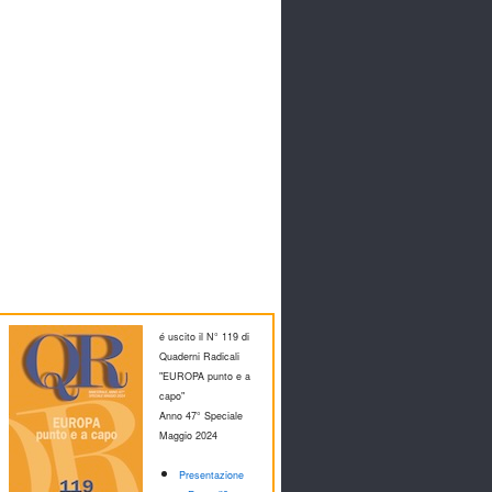
é uscito il N° 119 di
Quaderni Radicali
"EUROPA punto e a
capo"
Anno 47° Speciale
M
aggio 2024
Presentazione