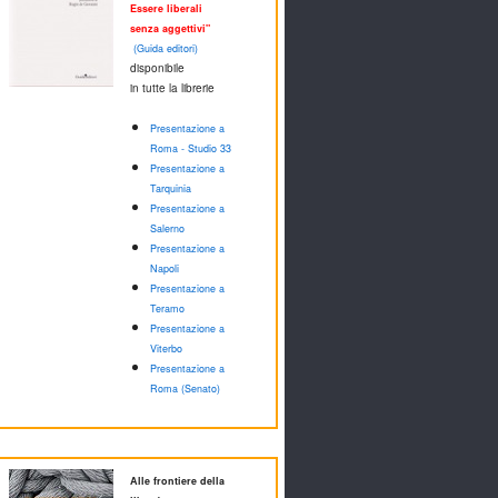
Essere liberali
senza aggettivi"
(Guida editori)
disponibile
in tutte la librerie
Presentazione a
Roma - Studio 33
Presentazione a
Tarquinia
Presentazione a
Salerno
Presentazione a
Napoli
Presentazione a
Teramo
Presentazione a
Viterbo
Presentazione a
Roma (Senato)
Alle frontiere della