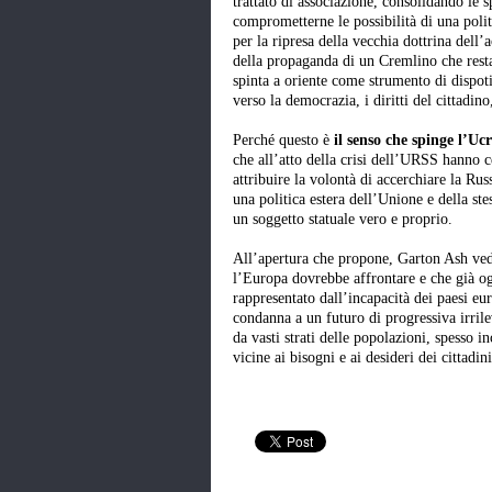
trattato di associazione, consolidando le 
comprometterne le possibilità di una polit
per la ripresa della vecchia dottrina dell
della propaganda di un Cremlino che resta 
spinta a oriente come strumento di dispoti
verso la democrazia, i diritti del cittadin
Perché questo è
il senso che spinge l’Uc
che all’atto della crisi dell’URSS hanno c
attribuire la volontà di accerchiare la Russ
una politica estera dell’Unione e della ste
un soggetto statuale vero e proprio.
All’apertura che propone, Garton Ash ved
l’Europa dovrebbe affrontare e che già og
rappresentato dall’incapacità dei paesi eu
condanna a un futuro di progressiva irril
da vasti strati delle popolazioni, spesso in
vicine ai bisogni e ai desideri dei cittadini