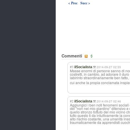
< Prec
Succ >
Commenti
#3
ilSocialista
2014-09-27 02:55
Masse enormi di persone sanno di non
costretti, in cambio, ad adorare il dur
labirinto straordinariame
nte ben fatto,
cui anche la propia conclamata inspie
#2
ilSocialista
2014-09-27 02:46
Aggiungici i ben noti fenomeni sociali
del "non nel mio giardino" difensivo e 
quello stronzo fottuto del mio vicino ch
tutto questo ti da intuitivamente la c
alto rischio costante, una umanità insof
traumaticamente da apprendisti cuochi 