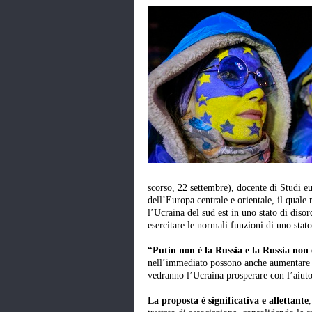
scorso, 22 settembre), docente di Studi e
dell’Europa centrale e orientale, il quale r
l’Ucraina del sud est in uno stato di diso
esercitare le normali funzioni di uno sta
“Putin non è la Russia e la Russia non
nell’immediato possono anche aumentare la
vedranno l’Ucraina prosperare con l’aiut
La proposta è significativa e allettante