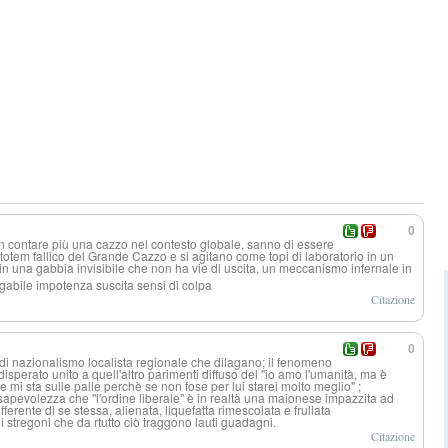
0
 contare più una cazzo nel contesto globale, sanno di essere
o totem fallico del Grande Cazzo e si agitano come topi di laboratorio in un
 in una gabbia invisibile che non ha vie di uscita, un meccanismo infernale in
gabile impotenza suscita sensi di colpa
Citazione
0
 di nazionalismo localista regionale che dilagano; il fenomeno
disperato unito a quell'altro parimenti diffuso del "io amo l'umanità, ma è
e mi sta sulle palle perchè se non fose per lui starei molto meglio" ;
onsapevolezza che "l'ordine liberale" è in realtà una maionese impazzita ad
ferente di se stessa, alienata, liquefatta rimescolata e frullata
stregoni che da rtutto ciò traggono lauti guadagni.
Citazione