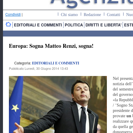
Condividi
|
Chi siamo
Redazione
Contatti
Nuo
EDITORIALI E COMMENTI
POLITICA
DIRITTI E LIBERTA'
EST
Europa: Sogna Matteo Renzi, sogna!
Categoria:
EDITORIALI E COMMENTI
Pubblicato Lunedì, 30 Giugno 2014 13:43
Nel presenta
notizia dell
del semestr
del governo 
«la Repubbl
/ ‘Sogno Sta
presidente d
provate
un 
realizzare q
da quella g
dopoguerra 