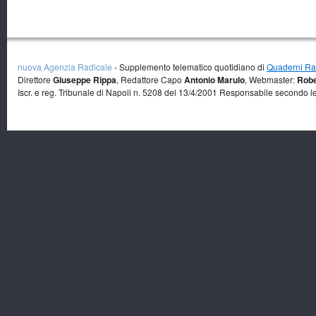
nuova Agenzia Radicale
- Supplemento telematico quotidiano di
Quaderni Rad
Direttore
Giuseppe Rippa
, Redattore Capo
Antonio Marulo
, Webmaster:
Robe
Iscr. e reg. Tribunale di Napoli n. 5208 del 13/4/2001 Responsabile secondo l