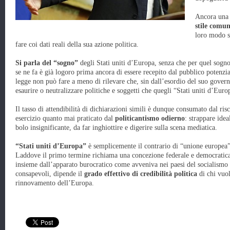
Ancora una 
stile comun
loro modo s
fare coi dati reali della sua azione politica.
Si parla del “sogno”
degli Stati uniti d’Europa, senza che per quel sogno 
se ne fa è già logoro prima ancora di essere recepito dal pubblico potenzial
legge non può fare a meno di rilevare che, sin dall’esordio del suo govern
esaurire o neutralizzare politiche e soggetti che quegli “Stati uniti d’Eu
Il tasso di attendibilità di dichiarazioni simili è dunque consumato dal ris
esercizio quanto mai praticato dal
politicantismo odierno
: strappare idea
bolo insignificante, da far inghiottire e digerire sulla scena mediatica.
“Stati uniti d’Europa”
è semplicemente il contrario di “unione europea”, 
Laddove il primo termine richiama una concezione federale e democratica, 
insieme dall’apparato burocratico come avveniva nei paesi del socialismo 
consapevoli, dipende il
grado effettivo di credibilità politica
di chi vuol
rinnovamento dell’Europa.