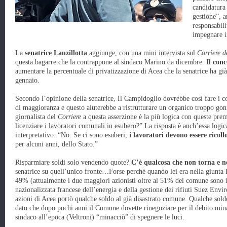
candidatura 
gestione”, 
responsabili
impegnare in
La
senatrice Lanzillotta
aggiunge, con una mini intervista sul
Corriere d
questa bagarre che la contrappone al sindaco Marino da dicembre.
Il conc
aumentare la percentuale di privatizzazione di Acea che la senatrice ha g
gennaio.
Secondo l’opinione della senatrice, Il Campidoglio dovrebbe così fare i c
di maggioranza e questo aiuterebbe a ristrutturare un organico troppo gon
giornalista del
Corriere
a questa asserzione è la più logica con queste pre
licenziare i lavoratori comunali in esubero?” La risposta è anch’essa logi
interpretativo: “No. Se ci sono esuberi,
i lavoratori devono essere ricoll
per alcuni anni, dello Stato.”
Risparmiare soldi solo vendendo quote?
C’è qualcosa che non torna e no
senatrice su quell’unico fronte…Forse perché quando lei era nella giunta 
49% (attualmente i due maggiori azionisti oltre al 51% del comune sono 
nazionalizzata francese dell’energia e della gestione dei rifiuti Suez E
azioni di Acea portò qualche soldo al già disastrato comune. Qualche sol
dato che dopo pochi anni il Comune dovette rinegoziare per il debito minacc
sindaco all’epoca (Veltroni) “minacciò” di spegnere le luci.