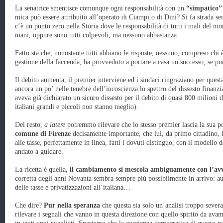
La senatrice smentisce comunque ogni responsabilità con un
“simpatico”
mica può essere attribuito all’operato di Ciampi o di Dini? Si fa strada 
c’è un punto zero nella Storia dove le responsabilità di tutti i mali del 
mani, oppure sono tutti colpevoli, ma nessuno abbastanza.
Fatto sta che, nonostante tutti abbiano le risposte, nessuno, compreso chi 
gestione della faccenda, ha provveduto a portare a casa un successo, se pur
Il debito aumenta, il premier interviene ed i sindaci ringraziano per ques
ancora un po’ nelle tenebre dell’incoscienza lo spettro del dissesto finanz
aveva già dichiarato un sicuro dissesto per il debito di quasi 800 milion
italiani grandi e piccoli non stanno meglio).
Del resto,
a latere
potremmo rilevare che lo stesso premier lascia la sua 
comune di Firenze
decisamente importante, che lui, da primo cittadino, 
alle tasse, perfettamente in linea, fatti i dovuti distinguo, con il modello d
andato a guidare.
La ricetta è quella,
il cambiamento si mescola ambiguamente con l’a
corretta degli anni Novanta sembra sempre più possibilmente in arrivo: a
delle tasse e privatizzazioni all’italiana…
Che dire?
Pur nella speranza
che questa sia solo un’analisi troppo sever
rilevare i segnali che vanno in questa direzione con quello spirito da ava