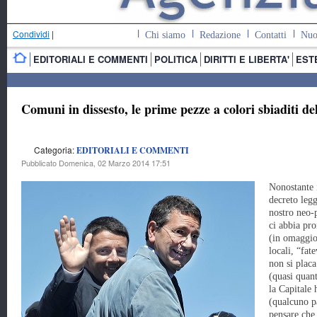
Condividi
|
Chi siamo
Redazione
Contatti
Nuo
EDITORIALI E COMMENTI
POLITICA
DIRITTI E LIBERTA'
EST
Comuni in dissesto, le prime pezze a colori sbiaditi d
Categoria:
EDITORIALI E COMMENTI
Pubblicato Domenica, 02 Marzo 2014 17:51
Nonostante 
decreto legg
nostro neo-
ci abbia pr
(in omaggio 
locali, “fat
non si plac
(quasi quan
la Capitale
(qualcuno pa
pensare che,