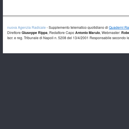
nuova Agenzia Radicale
- Supplemento telematico quotidiano di
Quaderni Rad
Direttore
Giuseppe Rippa
, Redattore Capo
Antonio Marulo
, Webmaster:
Robe
Iscr. e reg. Tribunale di Napoli n. 5208 del 13/4/2001 Responsabile secondo l