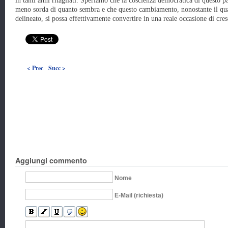
in tanti anni ritagliati. Speriamo che la coscienza democratica di questo pa
meno sorda di quanto sembra e che questo cambiamento, nonostante il q
delineato, si possa effettivamente convertire in una reale occasione di cres
< Prec
Succ >
Aggiungi commento
Nome
E-Mail (richiesta)