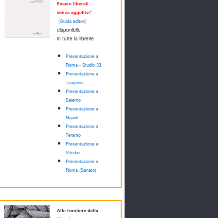
Essere liberali
senza aggettivi"
(Guida editori)
disponibile
in tutte la librerie
Presentazione a
Roma - Studio 33
Presentazione a
Tarquinia
Presentazione a
Salerno
Presentazione a
Napoli
Presentazione a
Teramo
Presentazione a
Viterbo
Presentazione a
Roma (Senato)
Alle frontiere della