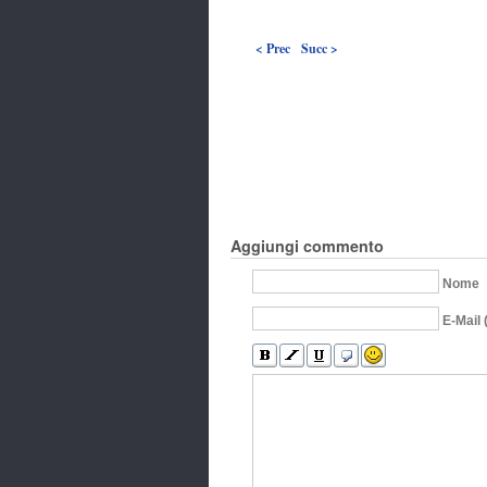
< Prec
Succ >
Aggiungi commento
Nome
E-Mail 