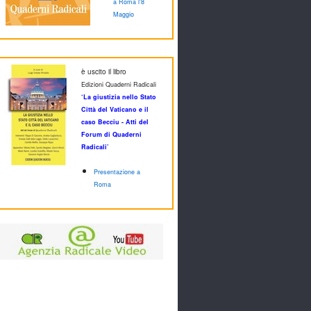
a Roma l'8
Maggio
è uscito il libro
Edizioni Quaderni Radicali
‘La giustizia nello Stato
Città del Vaticano e il
caso Becciu - Atti del
Forum di Quaderni
Radicali’
Presentazione a
Roma