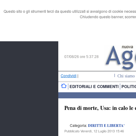
Questo sito o gli strumenti terzi da questo utilizzati si avvalgono di cookie necess
Chiudendo questo banner, scorrend
07/08/26 ore
5:37:29
Condividi
|
Chi siamo
EDITORIALI E COMMENTI
POLITI
Pena di morte, Usa: in calo le 
Categoria:
DIRITTI E LIBERTA'
Pubblicato Venerdì, 12 Luglio 2013 15:46