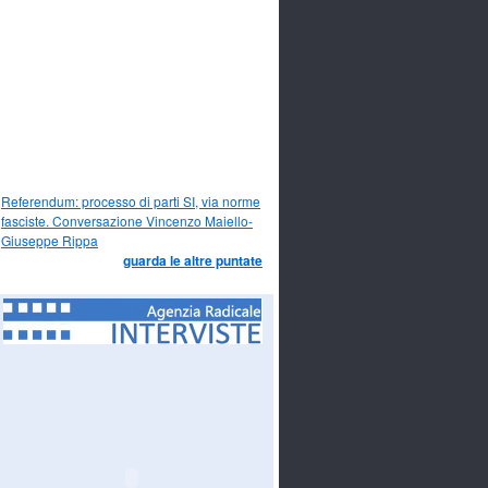
Referendum: processo di parti SI, via norme
fasciste. Conversazione Vincenzo Maiello-
Giuseppe Rippa
guarda le altre puntate