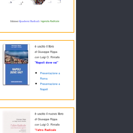
è uscito il libro
di
Giuseppe Rippa
con
Luigi O. Rintallo
"Napoli dove vai"
Presentazione a
Roma
Presentazione a
Napoli
è uscito il nuovo libro
di
Giuseppe Rippa
con
Luigi O. Rintallo
"l'altro Radicale