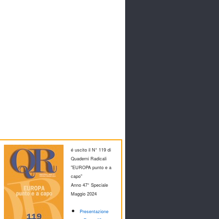
é uscito il N° 119 di
Quaderni Radicali
"EUROPA punto e a
capo"
Anno 47° Speciale
M
aggio 2024
Presentazione