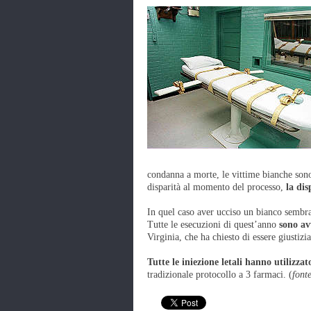
condanna a morte, le vittime bianche son
disparità al momento del processo,
la dis
In quel caso aver ucciso un bianco sembra
Tutte le esecuzioni di quest’anno
sono avv
Virginia, che ha chiesto di essere giustizia
Tutte le iniezione letali hanno utilizzat
tradizionale protocollo a 3 farmaci. (
font