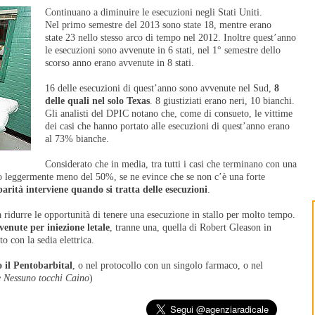
Continuano a diminuire le esecuzioni negli Stati Uniti.
Nel primo semestre del 2013 sono state 18, mentre erano
state 23 nello stesso arco di tempo nel 2012. Inoltre quest’anno
le esecuzioni sono avvenute in 6 stati, nel 1° semestre dello
scorso anno erano avvenute in 8 stati.
16 delle esecuzioni di quest’anno sono avvenute nel Sud,
8
delle quali nel solo Texas
. 8 giustiziati erano neri, 10 bianchi.
Gli analisti del DPIC notano che, come di consueto, le vittime
dei casi che hanno portato alle esecuzioni di quest’anno erano
al 73% bianche.
Considerato che in media, tra tutti i casi che terminano con una
o leggermente meno del 50%, se ne evince che se non c’è una forte
parità interviene quando si tratta delle esecuzioni
.
 ridurre le opportunità di tenere una esecuzione in stallo per molto tempo.
enute per iniezione letale
, tranne una, quella di Robert Gleason in
to con la sedia elettrica.
o il Pentobarbital
, o nel protocollo con un singolo farmaco, o nel
e Nessuno tocchi Caino
)