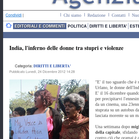
Condividi
|
Chi siamo
Redazione
Contatti
Nuo
EDITORIALI E COMMENTI
POLITICA
DIRITTI E LIBERTA'
EST
India, l'inferno delle donne tra stupri e violenze
Categoria:
DIRITTI E LIBERTA'
Pubblicato Lunedì, 24 Dicembre 2012 14:28
“E' il tuo sguardo che è 
Urlano, le donne dell'Ind
E' il 16 dicembre quando
per precipitarvi l'ennesi
da un cinema, una 23enne
stuprata su un autobus d
lasciata morente su un ma
Una settimana dopo
migl
della capitale
, sfidando
contro ciò che oramai è 