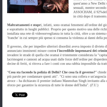
quest'anno a New Delhi so
sessuali, mentre secondo
ASSOCHAM, il 92%delle 
in città dopo il tramonto
Maltrattamenti e stupr
i, infatti, sono oramai fenomeni all'ordine del gi
e soprattutto in luoghi pubblici. Proprio per questo motivo una delle rich
installata una rete di videosorveglianza in tutta la città, oltre a un siste
'franche' in cui sempre più spesso si consuma la violenza ai danni della 
Il governo, che per impedire ulteriori disordini aveva imposto il divieto 
annunciato imminenti misure contr
o l'incredibile impennarsi dei crimin
invadere le strade di quella che oramai è tristemente considerata la “capit
lacrimogeni e cannoni ad acqua usati dalle forze dell'ordine per disperdere
decine di feriti, si ritrova a fare i conti con una rabbia impossibile da trat
“
Cosa sta facendo la polizia di Delhi? Che cosa fa il governo?
” chiede
più parole per condannare questi atti". “Ci sono una collera e un'angoscia 
atroce – ha dichiarato il premier indiano Manmohan Singh invitanto alla 
sforzo per garantire la sicurezza di tutte le donne dell'India”. (
F.U.
)