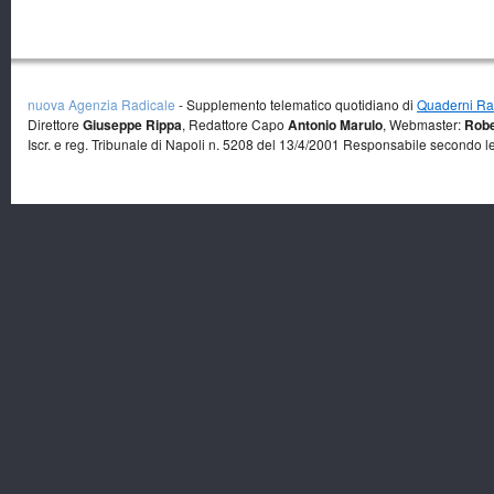
nuova Agenzia Radicale
- Supplemento telematico quotidiano di
Quaderni Rad
Direttore
Giuseppe Rippa
, Redattore Capo
Antonio Marulo
, Webmaster:
Robe
Iscr. e reg. Tribunale di Napoli n. 5208 del 13/4/2001 Responsabile secondo l