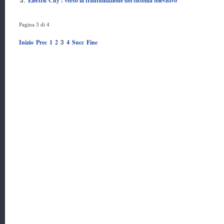
'Electric City': verso la frantumazione del sistema televisivo
Pagina 3 di 4
3
Inizio
Prec
1
2
4
Succ
Fine