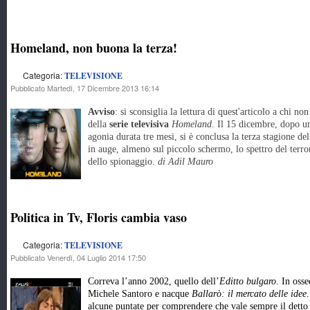
Homeland, non buona la terza!
Categoria:
TELEVISIONE
Pubblicato Martedì, 17 Dicembre 2013 16:14
Avviso
: si sconsiglia la lettura di quest'articolo a chi n
della
serie televisiva
Homeland
. Il 15 dicembre, dopo un
agonia durata tre mesi, si è conclusa la terza stagione del
in auge, almeno sul piccolo schermo, lo spettro del terr
dello spionaggio.
di Adil Mauro
Politica in Tv, Floris cambia vaso
Categoria:
TELEVISIONE
Pubblicato Venerdì, 04 Luglio 2014 17:50
Correva l’anno 2002, quello dell’
Editto bulgaro
. In oss
Michele Santoro e nacque
Ballarò: il mercato delle idee
alcune puntate per comprendere che vale sempre il detto “