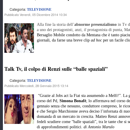
Categoria:
TELEVISIONE
Pubblicato Venerdì, 05 Dicembre 2014 10:34
Alla fine la storia dell’
abnorme presenzialismo
in Tv de
a uno dei protagonisti, anzi,
il
protagonista di punta, Ma
Bersaglio Mobile condotto da Mentana che è tanto piaciut
giornali, da farne una breve clip
ad hoc
per un facile cli
Talk Tv, il colpo di Renzi sulle “balle spaziali”
Categoria:
TELEVISIONE
Pubblicato Mercoledì, 28 Gennaio 2015 13:14
“Grazie al Jobs act la Fiat sta assumendo a Melfi!”. La
corso del Pd,
Simona Bonafè
, lo affermava nel corso 
gennaio senza che nessuno, conduttore compreso, le rico
e che Sergio Marchionne aveva deciso l’infornata di nuov
domanda di un mercato in crescita. Matteo Renzi annover
fedeli scudiere come “balle spaziali”, tra le tante che si
di approfondimenti politici.
di Antonio Marulo