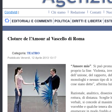
Condividi
|
Chi siamo
Redazione
Contatti
Nuo
EDITORIALI E COMMENTI
POLITICA
DIRITTI E LIBERTA'
EST
Cloture de l’Amour al Vascello di Roma
Categoria:
TEATRO
Pubblicato Venerdì, 12 Aprile 2013 13:17
“Amore mio”
. Si può pronu
proprio la fine. Violenta, irr
dell’unione, del rapporto, d
monologhi e nessun tipo di i
cose siano dette”, afferma lui
Razionale, analitico, dissezi
rottura, di distanza. Sceglie 
verbali, si concede al massim
vorrebbe e qualche tenera dis
enumerare in modo freddo e q