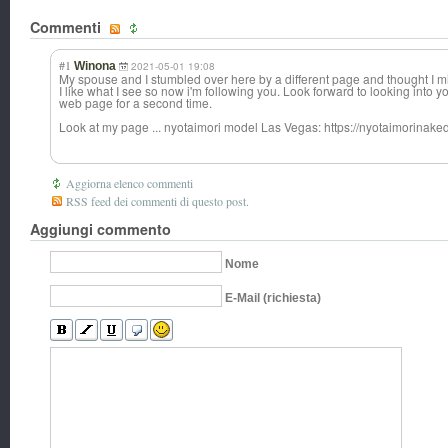
Commenti
#1
Winona
2021-05-01 19:08
My spouse and I stumbled over here by a different page and thought I mi
I like what I see so now i'm following you. Look forward to looking into y
web page for a second time.
Look at my page ... nyotaimori model Las Vegas: https://nyotaimorinake
Aggiorna elenco commenti
RSS feed dei commenti di questo post.
Aggiungi commento
Nome
E-Mail (richiesta)