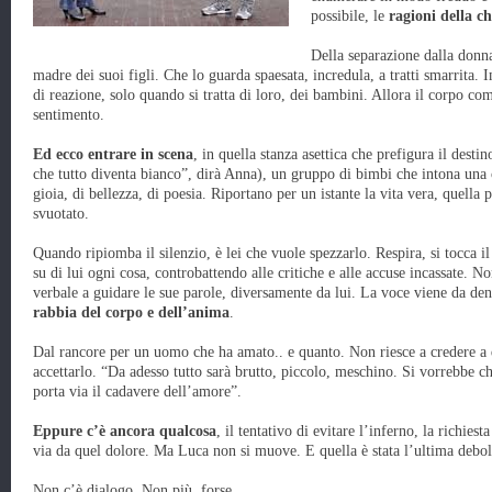
possibile, le
ragioni della c
Della separazione dalla donn
madre dei suoi figli. Che lo guarda spaesata, incredula, a tratti smarrita
di reazione, solo quando si tratta di loro, dei bambini. Allora il corpo co
sentimento.
Ed ecco entrare in scena
, in quella stanza asettica che prefigura il desti
che tutto diventa bianco”, dirà Anna), un gruppo di bimbi che intona una c
gioia, di bellezza, di poesia. Riportano per un istante la vita vera, quella
svuotato.
Quando ripiomba il silenzio, è lei che vuole spezzarlo. Respira, si tocca i
su di lui ogni cosa, controbattendo alle critiche e alle accuse incassate. No
verbale a guidare le sue parole, diversamente da lui. La voce viene da dentr
rabbia del corpo e dell’anima
.
Dal rancore per un uomo che ha amato.. e quanto. Non riesce a credere a 
accettarlo. “Da adesso tutto sarà brutto, piccolo, meschino. Si vorrebbe c
porta via il cadavere dell’amore”.
Eppure c’è ancora qualcosa
, il tentativo di evitare l’inferno, la richies
via da quel dolore. Ma Luca non si muove. E quella è stata l’ultima debo
Non c’è dialogo. Non più, forse.