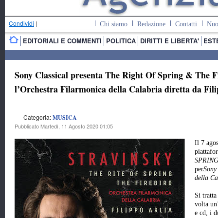
Condividi
|
Chi siamo
Redazione
Contatti
Nuo
EDITORIALI E COMMENTI
POLITICA
DIRITTI E LIBERTA'
EST
Sony Classical presenta The Right Of Spring & The Fi
l’Orchestra Filarmonica della Calabria diretta da Fil
Categoria:
MUSICA
Pubblicato Martedì, 11 Agosto 2020 01:05
Il 7 ago
piattafo
SPRING
per
Sony
della C
Si tratt
volta un
e cd, i 