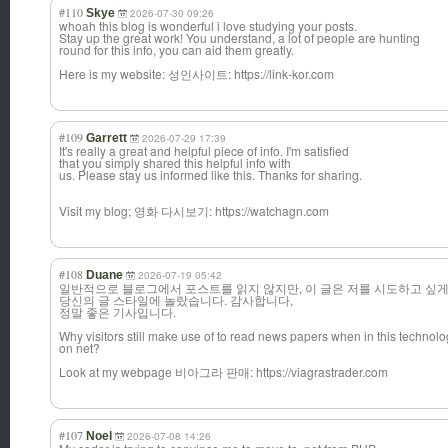
#110
Skye
2026-07-30 09:26
whoah this blog is wonderful i love studying your posts.
Stay up the great work! You understand, a lot of people are hunting
round for this info, you can aid them greatly.
Here is my website: 성인사이트: https://link-kor.com
#109
Garrett
2026-07-29 17:39
It's really a great and helpful piece of info. I'm satisfied
that you simply shared this helpful info with
us. Please stay us informed like this. Thanks for sharing.
Visit my blog; 영화 다시보기: https://watchagn.com
#108
Duane
2026-07-19 05:42
일반적으로 블로그에서 포스트를 읽지 않지만, 이 글은 저를 시도하고 싶
당신의 글 스타일에 놀랐습니다. 감사합니다,
정말 좋은 기사입니다.
Why visitors still make use of to read news papers when in this technolog
on net?
Look at my webpage 비아그라 판매: https://viagrastrader.com
#107
Noel
2026-07-08 14:26