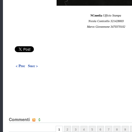
NCmedia
Ufficio Stampa
Nicola Conticello 321428003
Marco Giovannone 3470370102
< Prec
Succ >
Commenti
1
2
3
4
5
6
7
8
9