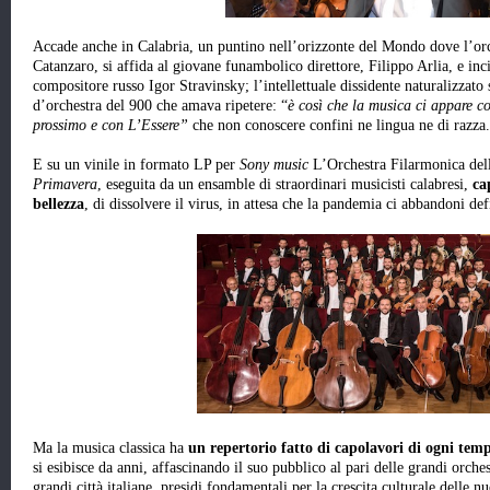
Accade anche in Calabria, un puntino nell’orizzonte del Mondo dove l’or
Catanzaro, si affida al giovane funambolico direttore, Filippo Arlia, e inc
compositore russo Igor Stravinsky; l’intellettuale dissidente naturalizzato s
d’orchestra del 900 che amava ripetere: “
è così che la musica ci appare 
prossimo e con L’Essere”
che non conoscere confini ne lingua ne di razza.
E su un vinile in formato LP per
Sony music
L’Orchestra Filarmonica dell
Primavera
, eseguita da un ensamble di straordinari musicisti calabresi,
ca
bellezza
, di dissolvere il virus, in attesa che la pandemia ci abbandoni de
Ma la musica classica ha
un repertorio fatto di capolavori di ogni tem
si esibisce da anni, affascinando il suo pubblico al pari delle grandi orches
grandi città italiane, presidi fondamentali per la crescita culturale delle 