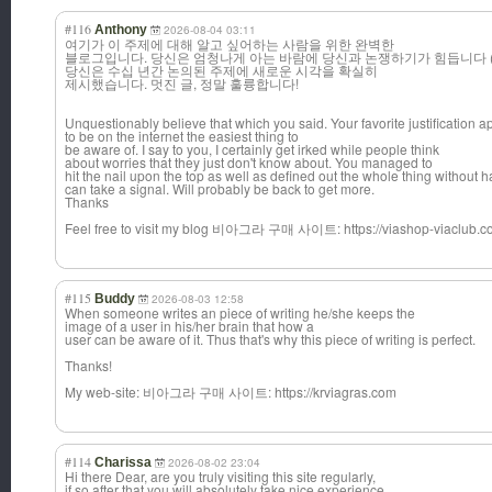
#116
Anthony
2026-08-04 03:11
여기가 이 주제에 대해 알고 싶어하는 사람을 위한 완벽한
블로그입니다. 당신은 엄청나게 아는 바람에 당신과 논쟁하기가 힘듭니다 (
당신은 수십 년간 논의된 주제에 새로운 시각을 확실히
제시했습니다. 멋진 글, 정말 훌륭합니다!
Unquestionably believe that which you said. Your favorite justification 
to be on the internet the easiest thing to
be aware of. I say to you, I certainly get irked while people think
about worries that they just don't know about. You managed to
hit the nail upon the top as well as defined out the whole thing without h
can take a signal. Will probably be back to get more.
Thanks
Feel free to visit my blog 비아그라 구매 사이트: https://viashop-viaclub.
#115
Buddy
2026-08-03 12:58
When someone writes an piece of writing he/she keeps the
image of a user in his/her brain that how a
user can be aware of it. Thus that's why this piece of writing is perfect.
Thanks!
My web-site: 비아그라 구매 사이트: https://krviagras.com
#114
Charissa
2026-08-02 23:04
Hi there Dear, are you truly visiting this site regularly,
if so after that you will absolutely take nice experience.