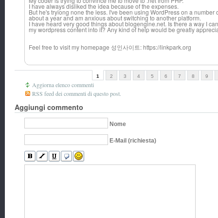
My coder is trying to convince me to move to .net from PHP.
I have always disliked the idea because of the expenses.
But he's tryiong none the less. I've been using WordPress on a number o
about a year and am anxious about switching to another platform.
I have heard very good things about blogengine.net. Is there a way I can
my wordpress content into it? Any kind of help would be greatly appreci
Feel free to visit my homepage 성인사이트: https://linkpark.org
1
2
3
4
5
6
7
8
9
Aggiorna elenco commenti
RSS feed dei commenti di questo post.
Aggiungi commento
Nome
E-Mail (richiesta)