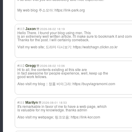
My web blog 주소모아: https://link-park.org
#113
Jaxon
2026-08-02 18:19
Hello There. I found your blog using msn. This
is an extremely well written article. I'll make sure to bookmark it and co
Thanks for the post. I will certainly comeback.
Visit my web site; 드라마 다시보기: https://watchagn.clickn.co.kr
#112
Gregg
2026-08-02 10:06
Hi to all, the contents existing at this site are
in fact awesome for people experience, well, keep up the
good work fellows.
Also visit my blog :: 정품 비아그라: https://buyviagramomi.com
#111
Marilyn
2026-08-01 18:53
It's remarkable in favor of me to have a web page, which
is valuable for my knowledge. thanks admin
Also visit my webpage; 링크모음: https://link-kor.com