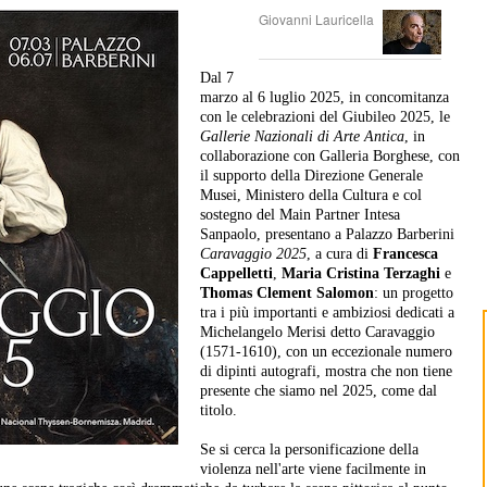
Giovanni Lauricella
Dal 7
marzo al 6 luglio 2025, in concomitanza
con le celebrazioni del Giubileo 2025, le
Gallerie Nazionali di Arte Antica
, in
collaborazione con Galleria Borghese, con
il supporto della Direzione Generale
Musei, Ministero della Cultura e col
sostegno del Main Partner Intesa
Sanpaolo, presentano a Palazzo Barberini
Caravaggio 2025
, a cura di
Francesca
Cappelletti
,
Maria Cristina Terzaghi
e
Thomas Clement Salomon
: un progetto
tra i più importanti e ambiziosi dedicati a
Michelangelo Merisi detto Caravaggio
(1571-1610), con un eccezionale numero
di dipinti autografi, mostra che non tiene
presente che siamo nel 2025, come dal
titolo.
Se si cerca la personificazione della
violenza nell'arte viene facilmente in