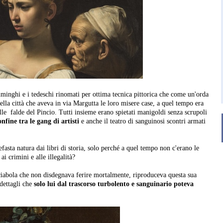
mminghi e i tedeschi rinomati per ottima tecnica pittorica che come un'orda
lla città che aveva in via Margutta le loro misere case, a quel tempo era
alle falde del Pincio. Tutti insieme erano spietati manigoldi senza scrupoli
onfine tra le gang di artisti
e anche il teatro di sanguinosi scontri armati
asta natura dai libri di storia, solo perché a quel tempo non c'erano le
 crimini e alle illegalità?
ciabola che non disdegnava ferire mortalmente, riproduceva questa sua
dettagli che
solo lui dal trascorso turbolento e sanguinario poteva