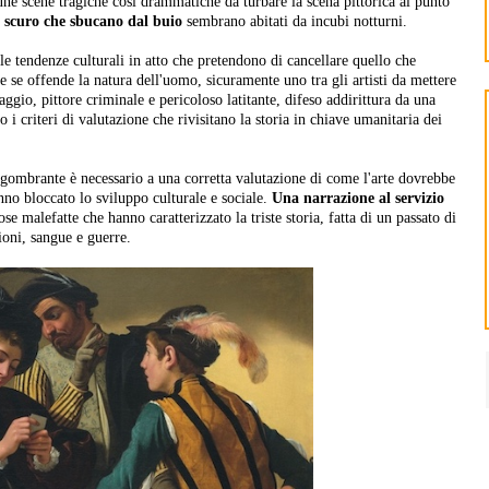
ne scene tragiche così drammatiche da turbare la scena pittorica al punto
ro scuro che sbucano dal buio
sembrano abitati da incubi notturni.
 le tendenze culturali in atto che pretendono di cancellare quello che
e se offende la natura dell'uomo, sicuramente uno tra gli artisti da mettere
ggio, pittore criminale e pericoloso latitante, difeso addirittura da una
 i criteri di valutazione che rivisitano la storia in chiave umanitaria dei
gombrante è necessario a una corretta valutazione di come l'arte dovrebbe
nno bloccato lo sviluppo culturale e sociale.
Una narrazione al servizio
ose malefatte che hanno caratterizzato la triste storia, fatta di un passato di
ioni, sangue e guerre.