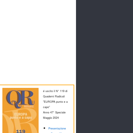
é uscito il N° 119 di
Quaderni Radicali
"EUROPA punto e a
capo"
Anno 47° Speciale
M
aggio 2024
Presentazione