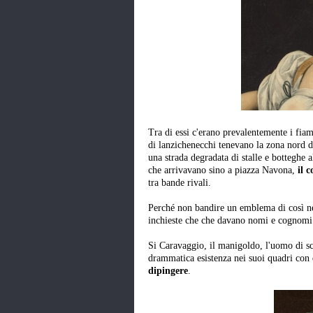
Tra di essi c'erano prevalentemente i fia
di lanzichenecchi tenevano la zona nord de
una strada degradata di stalle e botteghe 
che arrivavano sino a piazza Navona,
il c
tra bande rivali.
Perché non bandire un emblema di così nef
inchieste che che davano nomi e cognomi ai
Si Caravaggio, il manigoldo, l'uomo di s
drammatica esistenza nei suoi quadri con 
dipingere
.