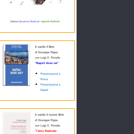
è uscito il libro
di
Giuseppe Rippa
con
Luigi O. Rintallo
"Napoli dove vai"
Presentazione a
Roma
Presentazione a
Napoli
è uscito il nuovo libro
di
Giuseppe Rippa
con
Luigi O. Rintallo
"l'altro Radicale