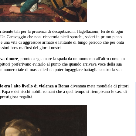
enute tali per la presenza di decapitazioni, flagellazioni, ferite di ogni
 Un Caravaggio che non risparmia piedi sporchi, sederi in primo piano
una vita di aggressore armato e latitante di lungo periodo che per onta
issimi boss mafiosi dei giorni nostri.
eva timore
, pronto a sguainare la spada da un momento all'altro come un
 pittori preferivano evitarlo al punto che quando arrivava voce della sua
n numero tale di masnadieri da poter ingaggiare battaglia contro la sua
le era l'alto livello di violenza a Roma
diventata meta mondiale di pittori
l Papa e dei ricchi nobili romani che a quel tempo si riempivano le case di
prestigiosa regalità.