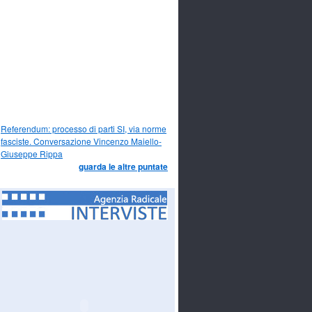
Referendum: processo di parti SI, via norme
fasciste. Conversazione Vincenzo Maiello-
Giuseppe Rippa
guarda le altre puntate