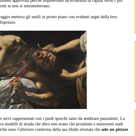
emmeno approvata perché imponevano un'economia di rapina verso i più
armi se non si sottomettevano.
aggio metteva gli umili in primo piano con evidenti segni della loro
 disprezzo.
ei servi rappresentati con i piedi sporchi tanto da sembrare puzzolenti. La
tra modelli di strada che altro non erano che prostitute e minorenni nudi
iche sono l'ulteriore conferma della sua libido sfrenata che
solo un pittore
.