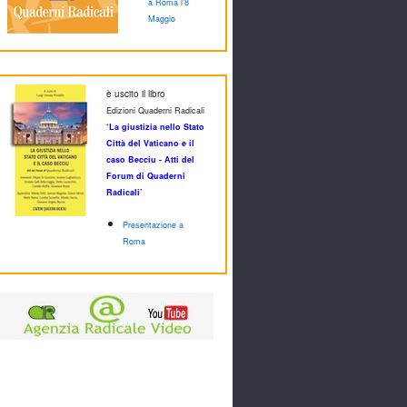
a Roma l'8
Maggio
è uscito il libro
Edizioni Quaderni Radicali
‘La giustizia nello Stato
Città del Vaticano e il
caso Becciu - Atti del
Forum di Quaderni
Radicali’
Presentazione a
Roma