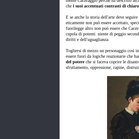
mente Caravaggio perché ha descritto alcu
che
i suoi accentuati contrasti di chia
E se anche la storia dell'arte deve seguire
eticamente non può essere accettato, speci
fuorilegge altro non può essere che Carava
cupola di potenti: niente di peggio secondo
diritti e dell'uguaglianza.
Togliersi di mezzo un personaggio così in
essere fuori da logiche reazionarie che ha
del potere
che si faceva coprire le disastr
sfruttamento, oppressione, rapine, distruz