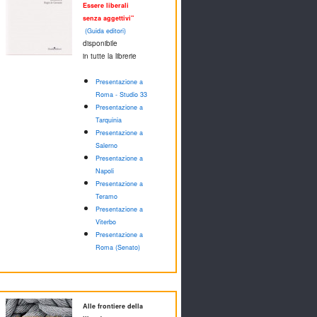
Essere liberali
senza aggettivi"
(Guida editori)
disponibile
in tutte la librerie
Presentazione a
Roma - Studio 33
Presentazione a
Tarquinia
Presentazione a
Salerno
Presentazione a
Napoli
Presentazione a
Teramo
Presentazione a
Viterbo
Presentazione a
Roma (Senato)
Alle frontiere della