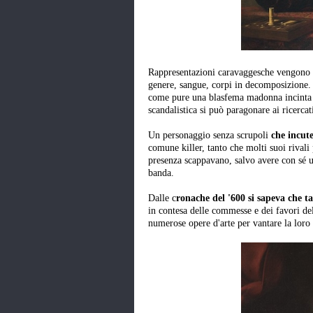
Rappresentazioni caravaggesche vengono rit
genere, sangue, corpi in decomposizione.
come pure una blasfema madonna incinta e 
scandalistica si può paragonare ai ricercat
Un personaggio senza scrupoli
che incut
comune killer, tanto che molti suoi rivali
presenza scappavano, salvo avere con sé u
banda.
Dalle c
ronache del '600 si sapeva che ta
in contesa delle commesse e dei favori de
numerose opere d'arte per vantare la loro 