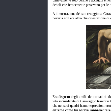
passivamente solo perché è accaduta e n
deboli che ferocemente passavano per le 
A dimostrazione del suo retaggio se Carav
povertà non era altro che ostentazione di
Era disgusto degli umili, dei contadini, d
vita sconsiderata di Caravaggio trascorsa 
che nei suoi quadri hanno espressioni erot
estremo come lui poteva rappresentare