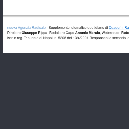
nuova Agenzia Radicale
- Supplemento telematico quotidiano di
Quaderni Rad
Direttore
Giuseppe Rippa
, Redattore Capo
Antonio Marulo
, Webmaster:
Robe
Iscr. e reg. Tribunale di Napoli n. 5208 del 13/4/2001 Responsabile secondo l