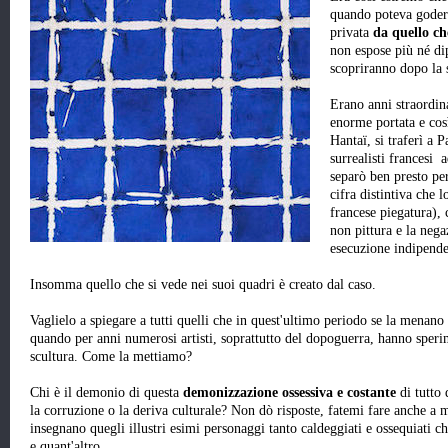
quando poteva godersi
privata
da quello ch
non espose più né di
scopriranno dopo la 
Erano anni straordina
enorme portata e co
Hantaï, si traferì a 
surrealisti francesi a
separò ben presto pe
cifra distintiva che l
francese piegatura), 
non pittura e la nega
esecuzione indipende
Insomma quello che si vede nei suoi quadri è creato dal caso.
Vaglielo a spiegare a tutti quelli che in quest'ultimo periodo se la menano c
quando per anni numerosi artisti, soprattutto del dopoguerra, hanno speri
scultura. Come la mettiamo?
Chi è il demonio di questa
demonizzazione ossessiva e costante
di tutto 
la corruzione o la deriva culturale? Non dò risposte, fatemi fare anche a m
insegnano quegli illustri esimi personaggi tanto caldeggiati e ossequiati c
e quant'altro.