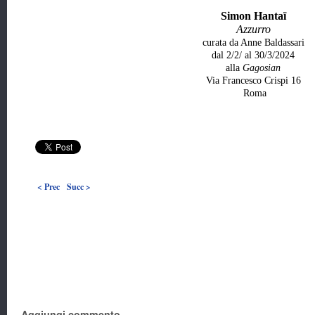
Simon Hantaï
Azzurro
curata da Anne Baldassari
dal 2/2/ al 30/3/2024
alla
Gagosian
Via Francesco Crispi 16
Roma
< Prec
Succ >
Aggiungi commento