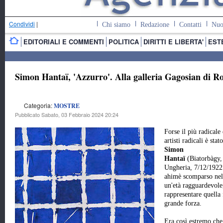
Condividi
|
Chi siamo
Redazione
Contatti
Nuo
EDITORIALI E COMMENTI
POLITICA
DIRITTI E LIBERTA'
EST
Simon Hantaï, 'Azzurro'. Alla galleria Gagosian di 
Categoria:
MOSTRE
Pubblicato Sabato, 03 Febbraio 2024 20:24
Forse il più radicale
artisti radicali è stato
Simon
Hantaï
(Biatorbàgy,
Ungheria, 7/12/1922 
ahimè scomparso nel 
un'età ragguardevole
rappresentare quella 
grande forza.
Era così estremo che 