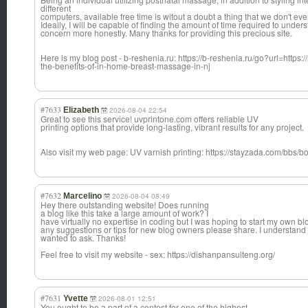
different
computers, available free time is witout a doubt a thing that we don't 
Ideally, I will be capable of finding the amount of time required to under
concern more honestly. Many thanks for providing this precious site.
Here is my blog post - b-reshenia.ru: https://b-reshenia.ru/go?url=https:/
the-benefits-of-in-home-breast-massage-in-nj
#7633
Elizabeth
2026-08-04 22:54
Great to see this service! uvprintone.com offers reliable UV
printing options that provide long-lasting, vibrant results for any project.
Also visit my web page: UV varnish printing: https://stayzada.com/bb
#7632
Marcelino
2026-08-04 08:49
Hey there outstanding website! Does running
a blog like this take a large amount of work? I
have virtually no expertise in coding but I was hoping to start my own 
any suggestions or tips for new blog owners please share. I understand th
wanted to ask. Thanks!
Feel free to visit my website - sex: https://dishanpansulteng.org/
#7631
Yvette
2026-08-01 12:51
You ought to be a part of a contest for one of the highest