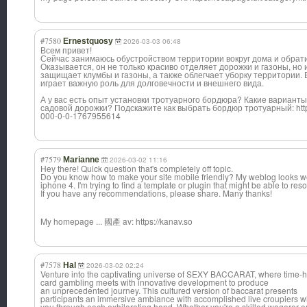
#7580
Ernestquosy
2026-03-03 06:48
Всем привет!
Сейчас занимаюсь обустройством территории вокруг дома и обрат
Оказывается, он не только красиво отделяет дорожки и газоны, но
защищает клумбы и газоны, а также облегчает уборку территории
играет важную роль для долговечности и внешнего вида.
А у вас есть опыт установки тротуарного бордюра? Какие вариант
садовой дорожки? Подскажите как выбрать бордюр тротуарный: https:
000-0-0-1767955614
#7579
Marianne
2026-03-02 11:16
Hey there! Quick question that's completely off topic.
Do you know how to make your site mobile friendly? My weblog looks 
iphone 4. I'm trying to find a template or plugin that might be able to res
If you have any recommendations
, please share. Many thanks!
My homepage ... 國產 av: https://kanav.so
#7578
Hal
2026-03-02 02:24
Venture into the captivating universe of SEXY BACCARAT, where time-
card gambling meets with innovative development to produce
an unprecedented journey. This cultured version of baccarat presents
participants an immersive ambiance with accomplished live croupiers 
you through each exhilarating hand. Whether you're a skilled wagerer o