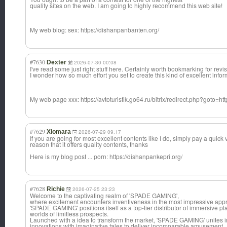
quality sites on the web. I am going to highly recommend this web site!
My web blog: sex: https://dishanpanbanten.org/
#7630
Dexter
2026-07-30 00:08
I've read some just right stuff here. Certainly worth bookmarking for revis
I wonder how so much effort you set to create this kind of excellent inform
My web page xxx: https://avtoturistik.go64.ru/bitrix/redirect.php?goto=ht
#7629
Xiomara
2026-07-29 09:17
If you are going for most excellent contents like I do, simply pay a quick vis
reason that it offers quality contents, thanks
Here is my blog post ... porn: https://dishanpankepri.org/
#7628
Richie
2026-07-25 23:23
Welcome to the captivating realm of 'SPADE GAMING',
where excitement encounters inventiveness in the most impressive app
'SPADE GAMING' positions itself as a top-tier distributor of immersive p
worlds of limitless prospects.
Launched with a idea to transform the market, 'SPADE GAMING' unites 
innovations with imaginative tales to deliver incomparable amusement