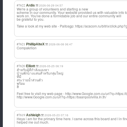
#7622
Ardis
2026-06-29 04:57
We're a group of volunteers and starting a new
scheme in our community. Your website provided us with valuable info t
work on. You've done a formidable job and our entire community will
be grateful to you.
Take a look at my web site - Paitosgp: https://acscom.ru/bitrix/click.php?
#7621
PhillipAlteX
2026-06-08 06:47
Compakrlion
#7620
Elliott
2026-05-25 06:19
สำหรับผู้ที่กำลังมองหา
บ้านพักบางแสนสำหรับกลุ่มใหญ่
ที่มี
สระว่ายน้ำส่วนตัว
พร้อม
สิ่
Feel free to visit my web page - http://www.Google.com.cu/url?q=https://b
http://www.Google.com.cu/url?q=https://baanpoolvilla.In.th/
#7619
Ashleigh
2026-05-23 07:16
Heya i am for the primary time here. I came across this board and I in findi
helped me out much.