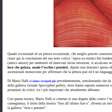
Quadri eccezionali di un pittore eccezionale, che meglio potrete conoscere
citare qui la conclusione del suo testo critico “opera tra mistici blu fonden
(antico amore) per
ammoniti
ed innervate incise emozioni, si accalcano sez
luce che guizza, assale l’occhio i pensieri
, dipinti mai diatonici spesso 
ascensionali monocromi per affermare che la pittura può ed è un lingua
ci siamo occupati già
Di Mario Nalli
precedentemente, sottolineando che da 
della galleria virtuale
Apocryphal gallery
, dove hanno esposto numerosi ott
presentati da critici, tra i più importanti che attualmente abbiamo.
Con questa mostra, Mario Nalli
si cimenta in una doppia sfida
contro l’i
conseguenza, il titolo della mostra ”fino all’ultimo fiat-o”, diventa un invit
la galleria “Arte e pensieri”.