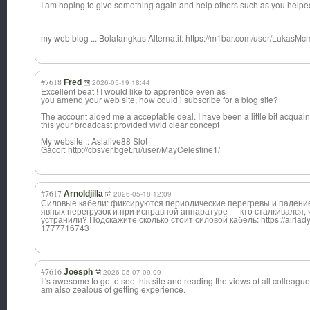
I am hoping to give something again and help others such as you helpe
my web blog ... Bolatangkas Alternatif: https://m1bar.com/user/LukasM
#7618
Fred
2026-05-19 18:44
Excellent beat ! I would like to apprentice even as
you amend your web site, how could i subscribe for a blog site?
The account aided me a acceptable deal. I have been a little bit acquain
this your broadcast provided vivid clear concept
My website :: Asialive88 Slot
Gacor: http://cbsver.bget.ru/user/MayCelestine1/
#7617
Arnoldjilla
2026-05-18 12:09
Силовые кабели: фиксируются периодические перегревы и падени
явных перегрузок и при исправной аппаратуре — кто сталкивался, 
устранили? Подскажите сколько стоит силовой кабель: https://airlad
1777716743
#7616
Joesph
2026-05-07 09:09
It's awesome to go to see this site and reading the views of all colleagues
am also zealous of getting experience.