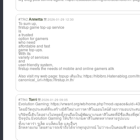
#7562
Annetta
2026-01-29 12:30
To sum up,
firstup game top-up service
is
a trusted
option for gamers
who need
affordable and fast
game top-ups.
With its
variety of services
and
user-friendly system,
firstup meets the needs of mobile and online gamers alik
Also visit my web page: topup เติมเงิน: https://hibibro.Hatenablog.c
canonical_uri=https://firstup.in.th/
#7561
Torri
2026-01-29 09:05
Evolution Gaming: https://vrwant.org/wb/home.php?mod=space&uid=430
โดยมีวัตถุประสง
ค์ที่จะสร้างมิต
ิใหม่วงการคาสิโ
นออนไลน์ด้วยการ
มอบประสบ
บริษัทนี้เติบโตอย่างไม่หยุดยั้งจนถือเป็นผู้พัฒนาเกมคาสิโนสดที่มีชื่อเสียงที่ส
ปัจจุบัน Evolution Gaming ให้บริการเกมคาส
ิโนสดหลากหลายรู
ปแบบ
ทั้งบาคาร่า รูเล็ต แบล็คแจ็ค และอื่นๆ
อีกหลายเกม โดยสามารถเข้าถึ
งได้จากทุกอุปกร
ณ์ ไม่ว่าจะเป็นคอม
พิวเตอร์ 