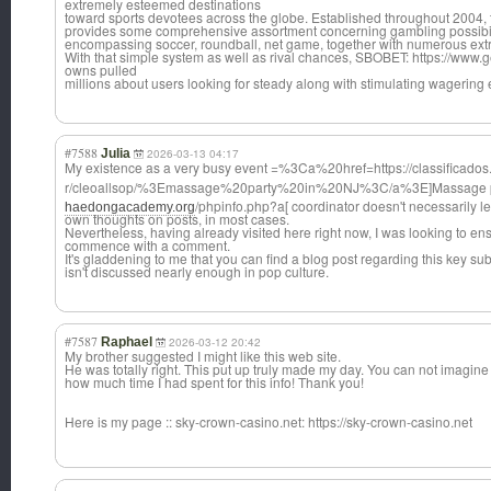
extremely esteemed destinations
toward sports devotees across the globe. Established throughout 2004, 
provides some comprehensive assortment concerning gambling possibil
encompassing soccer, roundball, net game, together with numerous extr
With that simple system as well as rival chances, SBOBET: https://www.
owns pulled
millions about users looking for steady along with stimulating wagering
#7588
Julia
2026-03-13 04:17
My existence as a very busy event =%3Ca%20href=ht
tps://classific
ados
r/cleoallsop/%3
Emassage%20part
y%20in%20NJ%3C/
a%3E]Massage p
/phpinfo.php?a[ coordinator doesn't necessarily l
haedongacademy.org
own thoughts on posts, in most cases.
Nevertheless, having already visited here right now, I was looking to ensur
commence with a comment.
It's gladdening to me that you can find a blog post regarding this key subj
isn't discussed nearly enough in pop culture.
#7587
Raphael
2026-03-12 20:42
My brother suggested I might like this web site.
He was totally right. This put up truly made my day. You can not imagine
how much time I had spent for this info! Thank you!
Here is my page :: sky-crown-casin
o.net: https://sky-crown-casino.net