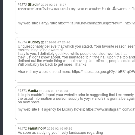
#7575
Shad
2026-02-24 15:27
บรรยากาศ ภายในร้าน บอกเลยว่า สนุกมาก เหมาะสำหรับ นัดเพื่อนมาจอย กับชา
my web site: Party2Nite: http://m.taijiyu.net/chongzhi.aspx?return=http%3
#7574
Audrey
2026-02-17 20:46
Unquestionably believe that which you stated. Your favorite reason seem
easiest thing to be aware of.
I say to you, I definitely get irked while people consider worries that
they just don't know about. You managed to hit the nail upon the top and
defined out the whole thing without having side-effects , people could ta
Will probably be back to get more. Thanks
Also visit my website: read more: https://maps.app.goo.gl/2yJrbBB1q
#7573
Vanita
2026-02-17 02:33
I simply couldn't depart your website prior to suggesting that I extremel
the usual information a person supply to yoyr visitors? Is gonna be agai
on new posts
my web site PR agency for Luxury hotels: https://www.instagram.com/d
#7572
Faustino
2026-02-16 05:36
As soon as studying your lively landscape regarding