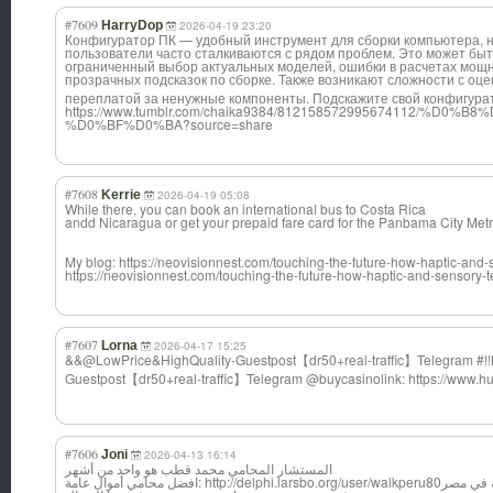
#7609
HarryDop
2026-04-19 23:20
Конфигуратор ПК — удобный инструмент для сборки компьютера, н
пользователи часто сталкиваются с рядом проблем. Это может бы
ограниченный выбор актуальных моделей, ошибки в расчетах мощн
прозрачных подсказок по сборке. Также возникают сложности с оц
переплатой за ненужные компоненты. Подскажите свой конфигура
https://www.tumblr.com/chaika9384/812158572995674112/
%D0%BF%D0%BA?source=share
#7608
Kerrie
2026-04-19 05:08
While there, you can book an international bus to Costa Rica
andd Nicaragua or get your prepaid fare card for the Panbama City Metr
My blog: https://neovisionnest.com/touching-the-future-how-haptic-and-
https://neovisionnest.com/touching-the-future-how-haptic-and-sensory-t
#7607
Lorna
2026-04-17 15:25
&&@LowPrice&Hig
hQuality-Guestp
ost【dr50+real-t
raffic】Telegram #!
Guestp
ost【dr50+real-t
raffic】Telegram @buycasinolink: https://www.h
#7606
Joni
2026-04-13 16:14
المستشار المحامي محمد قطب هو واحد من أشهر