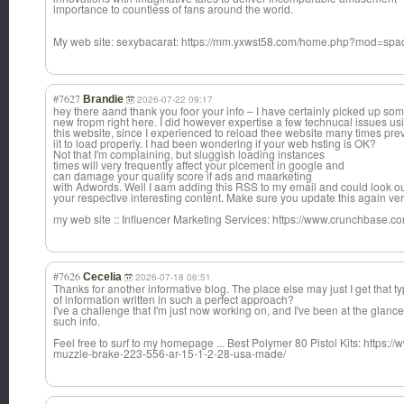
importance to countless of fans around the world.
My web site: sexybacarat: https://mm.yxwst58.com/home.php?mod=sp
#7627
Brandie
2026-07-22 09:17
hey there aand thank you foor your info – I have certainly picked up so
new fropm right here. I did however expertise a few technucal issues us
this website, since I experienced to reload thee website many times prev
iit to load properly. I had been wondering if your web hsting is OK?
Not that I'm complaining, but sluggish loading instances
times will very frequently affect your plcement in google and
can damage your quality score if ads and maarketing
with Adwords. Well I aam adding this RSS to my email and could look ou
your respective interesting content. Make sure you update this again ve
my web site :: Influencer Marketing Services: https://www.crunchbase.co
#7626
Cecelia
2026-07-18 06:51
Thanks for another informative blog. The place else may just I get that t
of information written in such a perfect approach?
I've a challenge that I'm just now working on, and I've been at the glance
such info.
Feel free to surf to my homepage ... Best Polymer 80 Pistol Kits: https:
muzzle-brake-223-556-ar-15-1-2-28-usa-made/