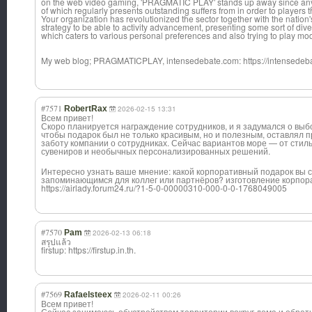
on the web video gaming, 'PRAGMATIC PLAY' stands up away since any 
of which regularly presents outstanding suffers from in order to players 
Your organization has revolutionized the sector together with the nation'
strategy to be able to activity advancement, presenting some sort of dive
which caters to various personal preferences and also trying to play mo
My web blog; PRAGMATICPLAY, intensedebate.c
om: https://intensedeb
#7571
RobertRax
2026-02-15 13:31
Всем привет!
Скоро планируется награждение сотрудников, и я задумался о выб
чтобы подарок был не только красивым, но и полезным, оставлял 
заботу компании о сотрудниках. Сейчас вариантов море — от сти
сувениров и необычных персонализирова
нных решений.
Интересно узнать ваше мнение: какой корпоративный подарок вы 
запоминающимся для коллег или партнёров? изготовление корпор
https://airlady.forum24.ru/?1-5-0-00000310-000-0-0-1768049005
#7570
Pam
2026-02-13 06:18
สรุปแล้ว
firstup: https://firstup.in.th.
#7569
Rafaelsteex
2026-02-11 00:26
Всем привет!
Сейчас занимаюсь обустройством территории вокруг дома и обрат