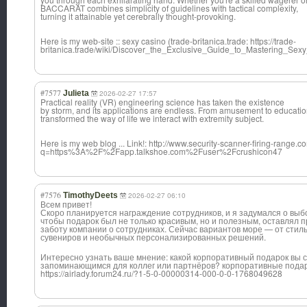
BACCARAT combines simplicity of guidelines with tactical complexity,
turning it attainable yet cerebrally thought-provoking.
Here is my web-site :: sexy casino (trade-britanica.trade: https://trade-
britanica.trade/wiki/Discover_the_Exclusive_Guide_to_Mastering_Se
#7577
Julieta
2026-02-27 17:57
Practical reality (VR) engineering science has taken the existence
by storm, and its applications are endless. From amusement to educati
transformed the way of life we interact with extremity subject.
Here is my web blog ... Link!: http://www.security-scanner-firing-range.co
q=https%3A%2F%2Fapp.talkshoe.com%2Fuser%2Fcrushicon47
#7576
TimothyDeets
2026-02-27 06:10
Всем привет!
Скоро планируется награждение сотрудников, и я задумался о выб
чтобы подарок был не только красивым, но и полезным, оставлял 
заботу компании о сотрудниках. Сейчас вариантов море — от сти
сувениров и необычных персонализирова
нных решений.
Интересно узнать ваше мнение: какой корпоративный подарок вы 
запоминающимся для коллег или партнёров? корпоративные подарк
https://airlady.forum24.ru/?1-5-0-00000314-000-0-0-1768049628