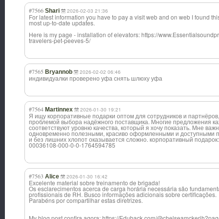
#7566
Shari
2026-02-03 21:36
For latest information you have to pay a visit web and on web I found this 
most up-to-date updates.
Here is my page - installation of elevators: https://www.Essentialsound
travelers-pet-peeves-5/
#7565
Bryannob
2026-02-02 06:46
индивидуалки проверено уфа снять шлюху уфа
#7564
Martinnex
2026-01-30 19:21
Я ищу корпоративные подарки оптом для сотрудников и партнёров,
проблемой выбора надёжного поставщика. Многие предложения к
соответствуют уровню качества, который я хочу показать. Мне важ
одновременно полезными, красиво оформленными и доступными по
и без лишних хлопот оказывается сложно. корпоративный подарок: h
00036108-000-0-0-1764594785
#7563
Alice
2026-01-30 16:42
Excelente material sobre treinamento de brigada!
Os esclarecimentos acerca de carga horária necessária são fundament
profissionais de RH. Busco informações adicionais sobre certificações.
Parabéns por compartilhar estas diretrizes.
My blog post confira agora: https://Eduback.com/@chelseamckerih?pa