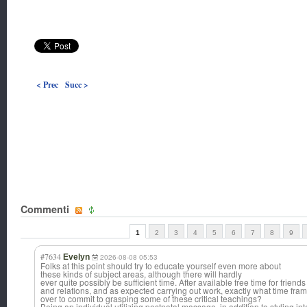
< Prec
Succ >
Commenti
1
2
3
4
5
6
7
8
9
#7634
Evelyn
2026-08-08 05:53
Folks at this point should try to educate yourself even more about
these kinds of subject areas, although there will hardly
ever quite possibly be sufficient time. After available free time for friends
and relations, and as expected carrying out work, exactly what time frame
over to commit to grasping some of these critical teachings?
Being an individual utilizing postnatal massage, in addition to styling i