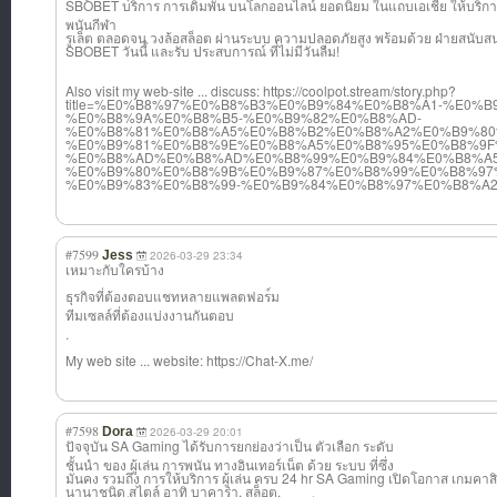
SBOBET บริการ การเดิมพัน บนโลกออนไลน์ ยอดนิยม ในแถบเอเชีย ให้บริกา
พนันกีฬา
รูเล็ต ตลอดจน วงล้อสล็อต ผ่านระบบ ความปลอดภัยสูง พร้อมด้วย ฝ่ายสนับสนุน ทั
SBOBET วันนี้ และรับ ประสบการณ์ ที่ไม่มีวันลืม!
Also visit my web-site ... discuss: https://coolpot.stream/story.php?
title=%E0%B8%97%E0%B8%B3%E0%B9%84%E0%B8%A1-%E0%
%E0%B8%9A%E0%B8%B5-%E0%B9%82%E0%B8%AD-
%E0%B8%81%E0%B8%A5%E0%B8%B2%E0%B8%A2%E0%B9%80
%E0%B9%81%E0%B8%9E%E0%B8%A5%E0%B8%95%E0%B8%9F
%E0%B8%AD%E0%B8%AD%E0%B8%99%E0%B9%84%E0%B8%A5
%E0%B9%80%E0%B8%9B%E0%B9%87%E0%B8%99%E0%B8%97
%E0%B9%83%E0%B8%99-%E0%B9%84%E0%B8%97%E0%B8%A
#7599
Jess
2026-03-29 23:34
เหมาะกับใครบ้าง
ธุรกิจที่ต้องตอ
บแชทหลายแพลตฟอร
์ม
ทีมเซลล์ที่ต้อง
แบ่งงานกันตอบ
.
My web site ... website: https://Chat-X.me/
#7598
Dora
2026-03-29 20:01
ปัจจุบัน SA Gaming ได้รับการยกย่อง
ว่าเป็น ตัวเลือก ระดับ
ชั้นนำ ของ ผู้เล่น การพนัน ทางอินเทอร์เน็ต ด้วย ระบบ ที่ซึ่ง
มั่นคง รวมถึง การให้บริการ ผู้เล่น ครบ 24 hr SA Gaming เปิดโอกาส เกมคาส
นานาชนิด สไตล์ อาทิ บาคาร่า, สล็อต,