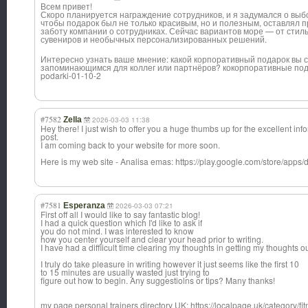
Всем привет!
Скоро планируется награждение сотрудников, и я задумался о выб
чтобы подарок был не только красивым, но и полезным, оставлял 
заботу компании о сотрудниках. Сейчас вариантов море — от сти
сувениров и необычных персонализирова
нных решений.
Интересно узнать ваше мнение: какой корпоративный подарок вы 
запоминающимся для коллег или партнёров? кокорпоративные подарки
podarki-01-10-2
#7582
Zella
2026-03-03 11:38
Hey there! I just wish to offer you a huge thumbs up for the excellent in
post.
I am coming back to your website for more soon.
Here is my web site - Analisa emas: https://play.google.com/store/apps/d
#7581
Esperanza
2026-03-03 07:21
First off all I would like to say fantastic blog!
I had a quick question which I'd like to ask if
you do not mind. I was interested to know
how you center yourself and clear your head prior to writing.
I have had a diffiicult time clearing my thoughts in getting my thoughts ou
I truly do take pleasure in writing however it just seems like the first 10
to 15 minutes are usually wasted just trying to
figure out how to begin. Any suggestiolns or tips? Many thanks!
my page personal trainers directory UK: https://localpage.uk/category/fi