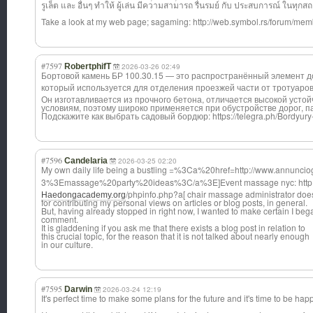
รูเล็ต และ อื่นๆ ทำให้ ผู้เล่น มีความสามารถ รื่นรมย์ กับ ประสบการณ์ ในทุกสถ
Take a look at my web page; sagaming: http://web.symbol.rs/forum/me
#7597
RobertphifT
2026-03-26 02:49
Бортовой камень БР 100.30.15 — это распространённы
й элемент д
который используется для отделения проезжей части от тротуаров,
Он изготавливается из прочного бетона, отличается высокой устой
условиям, поэтому широко применяется при обустройстве дорог, па
Подскажите как выбрать садовый бордюр: https://telegra.ph/Bordyury
#7596
Candelaria
2026-03-25 02:20
My own daily life being a bustling =%3Ca%20href=ht
tp://www.annunc
io
3%3Emassage%20p
arty%20ideas%3C
/a%3E]Event massage nyc: http:
/phpinfo.php?a[ chair massage administrator doesn
Haedongacademy.org
for contributing my personal views on articles or blog posts, in general.
But, having already stopped in right now, I wanted to make certain I bega
comment.
It is gladdening if you ask me that there exists a blog post in relation to
this crucial topic, for the reason that it is not talked about nearly enough
in our culture.
#7595
Darwin
2026-03-24 12:19
It's perfect time to make some plans for the future and it's time to be happ