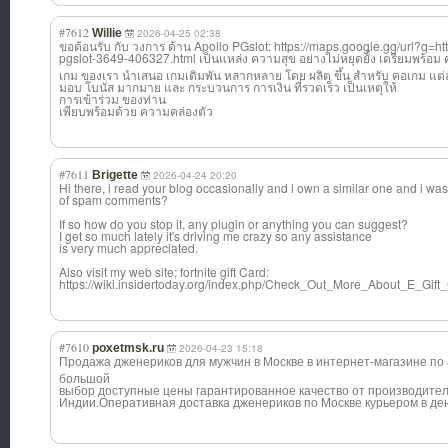
#7612
Willie
2026-04-25 02:38
ขอต้อนรับ กับ วงการ ด้าน Apollo PGslot: https://maps.google.gg/url?q=htt
pgslot-3649-406327.html เป็นแหล่ง ความสุข อย่างไม่หยุดยั้
ง เตรียมพร้อม 
เกม ของเรา นำเสนอ เกมเดิมพัน หลากหลาย โดย ผลิต ขึ้น สำหรับ คอเกม แต
มอบ โบนัส มากมาย และ กระบวนการ การเงิน ที่รวดเร็ว เป็นเหตุให้
การเข้าร่วม ของท่าน
เพียบพร้อมด้วย ความคล่องตัว
#7611
Brigette
2026-04-24 20:20
Hi there, i read your blog occasionally and i own a similar one and i was 
of spam comments?
If so how do you stop it, any plugin or anything you can suggest?
I get so much lately it's driving me crazy so any assistance
is very much appreciated.
Also visit my web site; fortnite gift Card:
https://wiki.insidertoday.org/index.php/Check_Out_More_About_E_Gift
#7610
poxetmsk.ru
2026-04-23 15:18
Продажа дженериков для мужчин в Москве в интернет-магази
не по 
большой
выбор доступные цены гарантированное качество от производител
Индии.Оперативн
ая доставка дженериков по Москве курьером в де