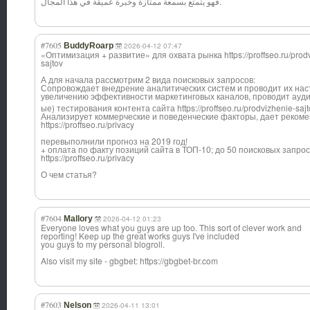
فهو يتمتع بسمعة ممتازة وخبرة عميقة في هذا المجال.
#7605
BuddyRoarp
2026-04-12 07:47
«Оптимизация + развитие» для охвата рынка https://proffseo.ru/prod
sajtov
А для начала рассмотрим 2 вида поисковых запросов:
Сопровождает внедрение аналитических систем и проводит их нас
увеличению эффективности маркетинговых каналов, проводит аудит
ые) тестирования контента сайта https://proffseo.ru/prodvizhenie-sajt
Анализирует коммерческие и поведенческие факторы, дает реком
https://proffseo.ru/privacy
перевыполнили прогноз на 2019 год!
+ оплата по факту позиций сайта в ТОП-10; до 50 поисковых запрос
https://proffseo.ru/privacy
О чем статья?
#7604
Mallory
2026-04-12 01:23
Everyone loves what you guys are up too. This sort of clever work and
reporting! Keep up the great works guys I've included
you guys to my personal blogroll.
Also visit my site - gbgbet: https://gbgbet-br.com
#7603
Nelson
2026-04-11 13:01