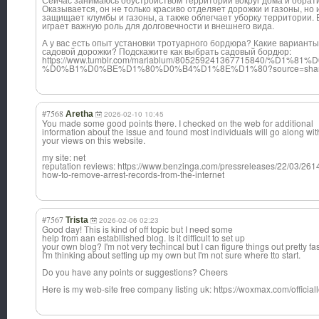
Оказывается, он не только красиво отделяет дорожки и газоны, но
защищает клумбы и газоны, а также облегчает уборку территории
играет важную роль для долговечности и внешнего вида.
А у вас есть опыт установки тротуарного бордюра? Какие вариант
садовой дорожки? Подскажите как выбрать садовый бордюр:
https://www.tumblr.com/mariablum/805259241367715840/%
%D0%B1%D0%BE%D1%80%D0%B4%D1%8E%D1%80?source=sha
#7568
Aretha
2026-02-10 10:45
You made some good points there. I checked on the web for additional
information about the issue and found most individuals will go along wit
your views on this website.
my site: net
reputation reviews: https://www.benzinga.com/pressreleases/22/03/2
how-to-remove-arrest-records-from-the-internet
#7567
Trista
2026-02-06 02:23
Good day! This is kind of off topic but I need some
help from aan establlished blog. Is it difficult to set up
your own blog? I'm not very techincal but I can figure things out pretty fas
I'm thinking about setting up my own but I'm not sure where tto start.
Do you have any points or suggestions? Cheers
Here is my web-site free company listing uk: https://woxmax.com/officia