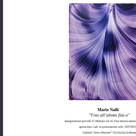
Mario Nalli
“
Fino all’ultimo fiat-o
”
Inaugurazione giovedì 25 febbraio ore 16. Fine mostra sabat
aperta merc./sab. su prenotazione info: 3397092
Galleria “Arte e Pensieri” Via Ostilia 3a Roma