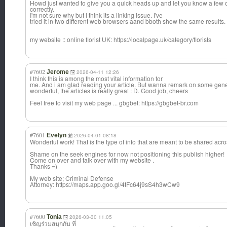
Howd just wanted to give you a quick heads up and let you know a few o
correctly.
I'm not sure why but I think its a linking issue. I've
tried it in two different web browsers aand bboth show the same results.
my website :: online florist UK: https://localpage.uk/category/florists
#7602
Jerome
2026-04-11 12:26
I think this is among the most vital information for
me. And i am glad reading your article. But wanna remark on some genera
wonderful, the articles is really great : D. Good job, cheers
Feel free to visit my web page ... gbgbet: https://gbgbet-br.com
#7601
Evelyn
2026-04-01 08:18
Wonderful work! That is the type of info that are meant to be shared acro
Shame on the seek engines for now not positioning this publish higher!
Come on over and talk over with my website .
Thanks =)
My web site; Criminal Defense
Attorney: https://maps.app.goo.gl/4tFc64j9sS4h3wCw9
#7600
Tonia
2026-03-30 11:05
เชิญร่วมสนุกกับ ที่