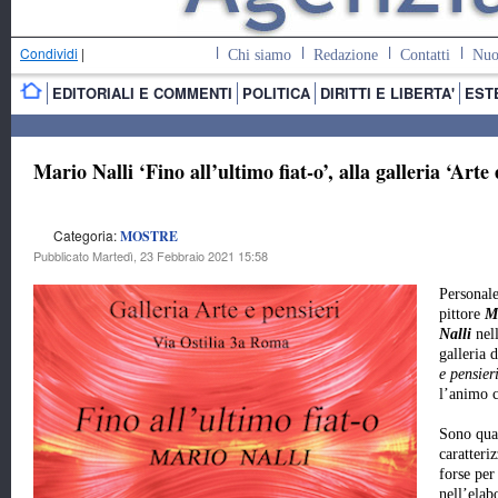
Condividi
|
Chi siamo
Redazione
Contatti
Nuo
EDITORIALI E COMMENTI
POLITICA
DIRITTI E LIBERTA'
EST
Mario Nalli ‘Fino all’ultimo fiat-o’, alla galleria ‘Art
Categoria:
MOSTRE
Pubblicato Martedì, 23 Febbraio 2021 15:58
Personale
pittore
M
Nalli
nel
galleria d
e pensier
l’animo 
Sono quad
caratteri
forse per
nell’elab