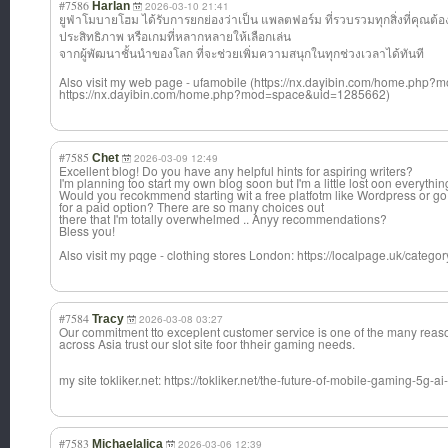
#7586
Harlan
2026-03-10 21:41
ยูฟ่าโมบายโฮม ได้รับการยกย่อง
ว่าเป็น แพลตฟอร์ม ที่รวบรวมทุกสิ่
งที่คุณต้
ประสิทธิภาพ หรือเกมที่หลากห
ลายให้เลือกเล่น
จากผู้พัฒนาชั้น
นำของโลก ที่จะช่วยเพิ่มความสนุกในทุกช่วงเวลาได้ทันที
Also visit my web page - ufamobile (https://nx.dayibin.com/home.ph
https://nx.dayibin.com/home.php?mod=space&uid=1285662)
#7585
Chet
2026-03-09 12:49
Excellent blog! Do you have any helpful hints for aspiring writers?
I'm planning too start my own blog soon but I'm a little lost oon everythin
Would you recokmmend starting wit a free platfotm like Wordpress or go
for a paid option? There are so many choices out
there that I'm totally overwhelmed .. Anyy recommendations?
Bless you!
Also visit my pqge - clothing stores London: https://localpage.uk/categor
#7584
Tracy
2026-03-08 03:27
Our commitment tto exceplent customer service is one of the many reas
across Asia trust our slot site foor thheir gaming needs.
my site tokliker.net: https://tokliker.net/the-future-of-mobile-gaming-5g-a
#7583
Michaelalica
2026-03-06 12:39