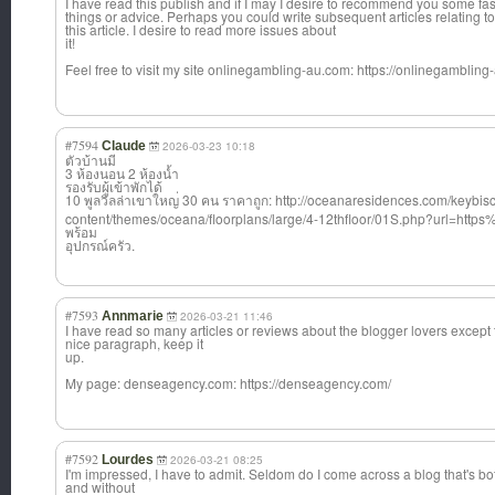
I have read this publish and if I may I desire to recommend you some fa
things or advice. Perhaps you could write subsequent articles relating to
this article. I desire to read more issues about
it!
Feel free to visit my site onlinegambling-
au.com: https://onlinegambling
#7594
Claude
2026-03-23 10:18
ตัวบ้านมี
3 ห้องนอน 2 ห้องน้ำ
รองรับผู้เข้าพักได้
10 พูลวิลล่าเขาใหญ
่ 30 คน ราคาถูก: http://oceanaresidences.com/keybi
content/themes/oceana/floorplans/large/4-12thfloor/01S.php?url=http
พร้อม
อุปกรณ์ครัว.
#7593
Annmarie
2026-03-21 11:46
I have read so many articles or reviews about the blogger lovers except thi
nice paragraph, keep it
up.
My page: denseagency.com
: https://denseagency.com/
#7592
Lourdes
2026-03-21 08:25
I'm impressed, I have to admit. Seldom do I come across a blog that's bo
and without