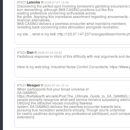
#7625
Latesha
2026-07-07 12:46
Discovering the perfect spot involving someone's gambling excursions 
turn demanding, although BK8 CASINO positions out like this
leading preference concerning enthusiasts across
the globe. Applying this impressive assortment regarding amusements, s
financial alternatives,
BK8 CASINO delivers a peerless encounter what maintains members
revisiting back concerning extra stimulation alongside recreation.
my site ... what is my bk8: http://123.57.147.237/orangepibbsen/ho
#7624
Dan
2026-07-04 23:52
Fastidious response in rrturn of this difficulty with real arguments and de
Here is my web blog; Industrial Noise Control Consultants: https://W
#7623
Meagan
2026-07-04 12:14
When participants find your broad universe of
SA GAMING:
https://theflatearth.win/wiki/Post:The_Ultimate_Guide_to_SA_GAMING
people promptly recognize what said service remains surpassing alterna
Utilizing this attractive visuals including flawless
system, SA GAMING delivers the peerless encounter towards fans
pursuing true recreation selections virtually. Though you're unfamiliar
for casino pastimes alongside any professional participant, such compa
extensions.