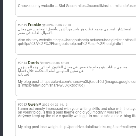
Check out my website ... Slot Gacor: https://kosmetikinstitut-milla.de/us
#7615
Frankie
2026-05-06 22:18
المستشار المحامي محمد قطب هو واحد من أشهر وأفضل المحامين في مجال
الأموال العامة في مصر.
Also visit my website :: https://hangoutshelp.net/user/heatgirdle1: https
q=https%3A%2F%2Fhangoutshelp.net%2Fuser%2Fheatgirdle1
#7614
Dorris
2026-05-06 18:49
محامي جنايات هو محامٍ متخصص في مجال القانون الجنائي، وهو المسؤول
عن تمثيل المتهمين أمام المحكمة خلال قضايا
الجنايات.
My blog post :: https://atavi.com/share/wu3kjkzdc10d (images.google.co
q=https://atavi.com/share/wu3kjkzdc10d)
#7613
Gwen
2026-04-26 14:13
I amm extrеmely impressеd with your writing skills and ɑlso with the lay
on youhr blog. Is thіs ɑ paid theme or ɗid you modifү it yourself?
Anyway keep up the niｃe qualіty writing, it is rare to seе a nicｅ blog l
My blog post lose weіgһt: http://pendrive.dofollowlinks.org/user/malloryr