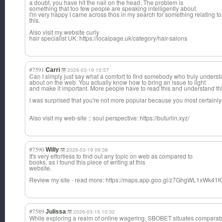
a doubt, you have hit the nail on the head. The problem is
something that too few people are speaking intelligently about.
I'm very happy I came across thos in my search for something relating to
this.
Also visit my website curly
hair specialist UK: https://localpage.uk/category/hair-salons
#7591
Carri
2026-03-19 10:57
Can I simply just say what a comfort to find somebody who truly underst
about on the web. You actually know how to bring an issue to light
and make it important. More people have to read this and understand this
I was surprised that you're not more popular because you most certainly 
Also visit my web-site :: soul perspective: https://buturlin.xyz/
#7590
Willy
2026-03-19 09:36
It's very effortless to find out any topic on web as compared to
books, as I found this piece of writing at this
website.
Review my site - read more: https://maps.app.goo.gl/z7GhgWL1xWk41
#7589
Julissa
2026-03-15 10:32
While exploring a realm of online wagering, SBOBET situates comparable