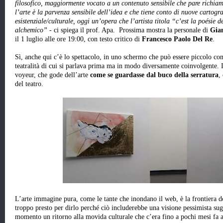
filosofico, maggiormente vocato a un contenuto sensibile che pare richia
l’arte è la parvenza sensibile dell’idea e che tiene conto di nuove cartogr
esistenziale/culturale, oggi un’opera che l’artista titola “c’est la poésie d
alchemico” -
ci spiega il prof. Apa. Prossima mostra la personale di
Gia
il 1 luglio alle ore 19:00, con testo critico di
Francesco Paolo Del Re
.
Sì, anche qui c’è lo spettacolo, in uno schermo che può essere piccolo co
teatralità di cui si parlava prima ma in modo diversamente coinvolgente. 
voyeur, che gode dell’arte
come se guardasse dal buco della serratura
,
del teatro.
L’arte immagine pura, come le tante che inondano il web, è la frontiera 
troppo presto per dirlo perché ciò includerebbe una visione pessimista sugl
momento un ritorno alla movida culturale che c’era fino a pochi mesi fa 