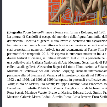
(
Biografia
:
Paola Gandolfi
nasce a Roma e si forma a Bologna, nel 1981 
La pittura di Gandolfi si occupa del mondo e della figura femminile, del
definiscono l’identità di genere. Il suo lavoro è incentrato sull’esplorazio
femminile che tramite la sua pittura e la video animazione cerca di analizz
stati presentati in numerosi festival, tra cui recentemente al Torino Film 
per modifiche temporali, 2016. Ha esposto in numerose mostre in Italia e a
diversi festival di cinema, in Italia e all’estero. Nel 2019 la personale n
una collettiva alla Galleria Nazionale di Arte Moderna, Scorribanda di F
collettiva alla galleria Alessandro Bagnai dal titolo Illuminazioni a Foian
Museum of Bratislava; nel 2005 second Beijiging, Biennale internazionale
personale alla 54 biennale di Venezia ed in mostre collaterali nel 1986 e 
1992 e nel 1996, dal 1996 al 1999 ha esposto in personali e collettive c
York; Plinio de Martiis; Pio Monti; Philippe Daverio; AAM Francesco 
Barcelona; Elisabetta Mikitich di Vienna. Tra gli altri su di lei hanno sc
Rosa Sossai; Monique Veaute; Bruno di Marino; Edward Lucie Smith; Fr
Maurizio Calvesi; Marco Lodoli; Aurelio Picca; Lidia Ravera; Enzo Sicil