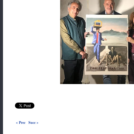
< Prec
Succ >