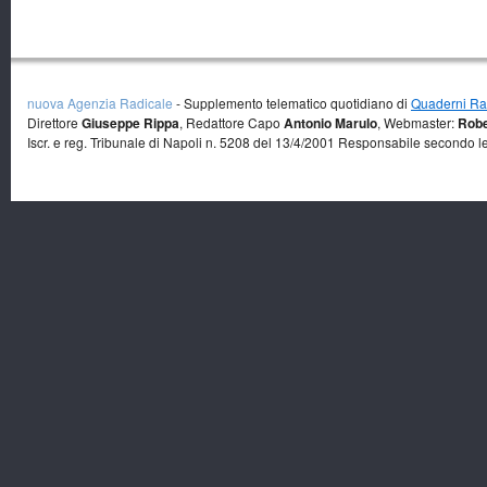
nuova Agenzia Radicale
- Supplemento telematico quotidiano di
Quaderni Rad
Direttore
Giuseppe Rippa
, Redattore Capo
Antonio Marulo
, Webmaster:
Robe
Iscr. e reg. Tribunale di Napoli n. 5208 del 13/4/2001 Responsabile secondo l