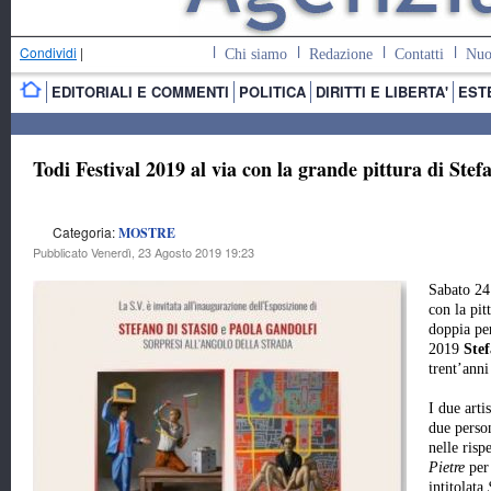
Condividi
|
Chi siamo
Redazione
Contatti
Nuo
EDITORIALI E COMMENTI
POLITICA
DIRITTI E LIBERTA'
EST
Todi Festival 2019 al via con la grande pittura di Stef
Categoria:
MOSTRE
Pubblicato Venerdì, 23 Agosto 2019 19:23
Sabato 24
con la pit
doppia per
2019
Ste
trent’anni
I due artis
due person
nelle risp
Pietre
per
intitolata