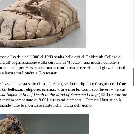
esce a Leeds e dal 1986 al 1989 studia belle arti al Goldsmith College di
a all’organizzazione e alla curatela di “
Freeze
”, una mostra collettiva
io non solo per Hirst stesso, ma per un’intera generazione di giovani artisti
 e lavora tra Londra e Gloucester.
lizza una vasta serie di installazioni, sculture, dipinti e disegni con
il fine
rte, bellezza, religione, scienza, vita e morte
. Con i suoi lavori – tra cui
cal Impossibility
of Death in the Mind of Someone Living
(1991) e
For the
un teschio tempestato di 8.601 purissimi diamanti – Damien Hirst sfida le
ndo tutte le incertezze insite nella natura dell’uomo.