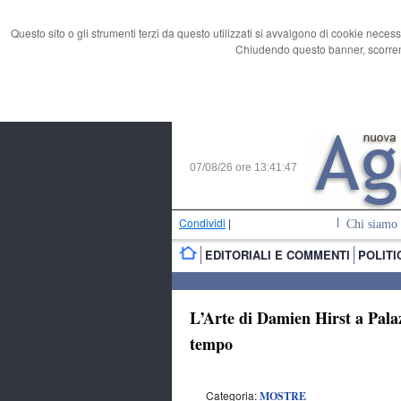
Questo sito o gli strumenti terzi da questo utilizzati si avvalgono di cookie necess
Chiudendo questo banner, scorrend
07/08/26 ore
13:41:49
Condividi
|
Chi siamo
EDITORIALI E COMMENTI
POLITI
L’Arte di Damien Hirst a Palaz
tempo
Categoria:
MOSTRE