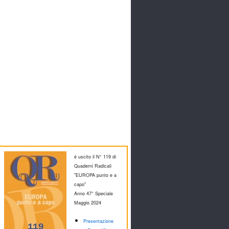
é uscito il N° 119 di
Quaderni Radicali
"EUROPA punto e a
capo"
Anno 47° Speciale
M
aggio 2024
Presentazione