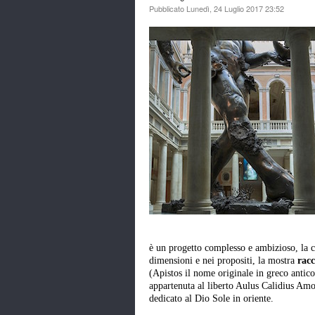
Pubblicato Lunedì, 24 Luglio 2017 23:52
è un progetto complesso e ambizioso, la cu
dimensioni e nei propositi, la mostra
racc
(Apistos il nome originale in greco antico
appartenuta al liberto Aulus Calidius Am
dedicato al Dio Sole in oriente.