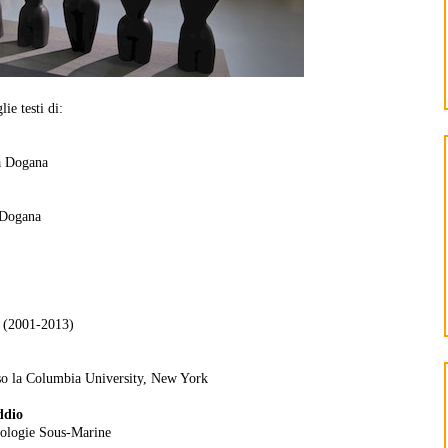
ie testi di:
la Dogana
a Dogana
e (2001-2013)
resso la Columbia University, New York
ddio
eologie Sous-Marine