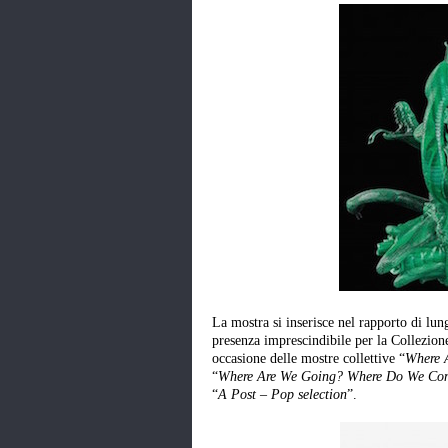
La mostra si inserisce nel rapporto di lung
presenza imprescindibile per la Collezione 
occasione delle mostre collettive “
Where 
“
Where Are We Going? Where Do We Com
“
A Post – Pop selection
”.