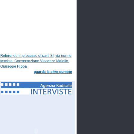
Referendum: processo di parti SI, via norme
fasciste. Conversazione Vincenzo Maiello-
Giuseppe Rippa
guarda le altre puntate