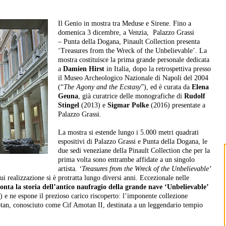
Il Genio in mostra tra Meduse e Sirene. Fino a
domenica 3 dicembre, a Venzia, Palazzo Grassi
– Punta della Dogana, Pinault Collection presenta
‘Treasures from the Wreck of the Unbelievable’. La
mostra costituisce la prima grande personale dedicata
a
Damien Hirst
in Italia, dopo la retrospettiva presso
il Museo Archeologico Nazionale di Napoli del 2004
(“
The Agony and the Ecstasy
”), ed è curata da
Elena
Geuna
, già curatrice delle monografiche di
Rudolf
Stingel
(2013) e
Sigmar Polke
(2016) presentate a
Palazzo Grassi.
La mostra si estende lungo i 5.000 metri quadrati
espositivi di Palazzo Grassi e Punta della Dogana, le
due sedi veneziane della Pinault Collection che per la
prima volta sono entrambe affidate a un singolo
artista.
‘Treasures from the Wreck of the Unbelievable’
i realizzazione si è protratta lungo diversi anni. Eccezionale nelle
onta la storia dell’antico naufragio della grande nave ‘Unbelievable’
) e ne espone il prezioso carico riscoperto: l’imponente collezione
otan, conosciuto come Cif Amotan II, destinata a un leggendario tempio