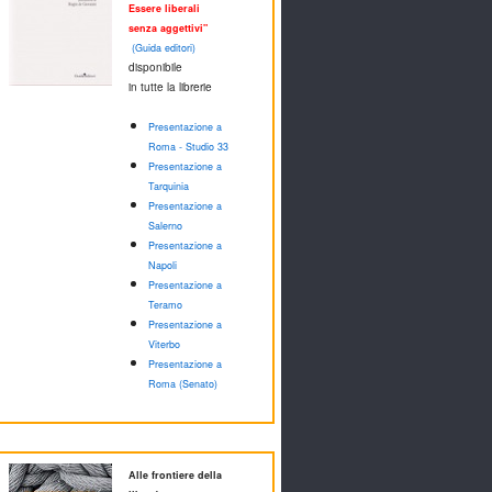
Essere liberali
senza aggettivi"
(Guida editori)
disponibile
in tutte la librerie
Presentazione a
Roma - Studio 33
Presentazione a
Tarquinia
Presentazione a
Salerno
Presentazione a
Napoli
Presentazione a
Teramo
Presentazione a
Viterbo
Presentazione a
Roma (Senato)
Alle frontiere della