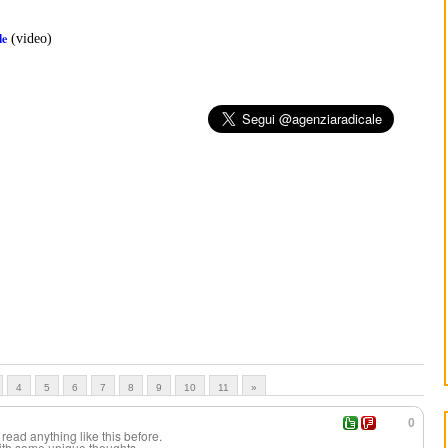
le
(video)
4
5
6
7
8
9
10
11
»
0
e read anything like this before.
with some unique thoughts