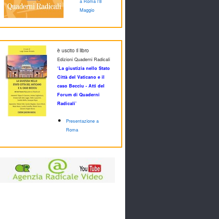
a Roma l'8
Maggio
è uscito il libro
Edizioni Quaderni Radicali
‘La giustizia nello Stato
Città del Vaticano e il
caso Becciu - Atti del
Forum di Quaderni
Radicali’
Presentazione a
Roma