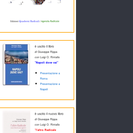
è uscito il libro
di
Giuseppe Rippa
con
Luigi O. Rintallo
"Napoli dove vai"
Presentazione a
Roma
Presentazione a
Napoli
è uscito il nuovo libro
di
Giuseppe Rippa
con
Luigi O. Rintallo
"l'altro Radicale