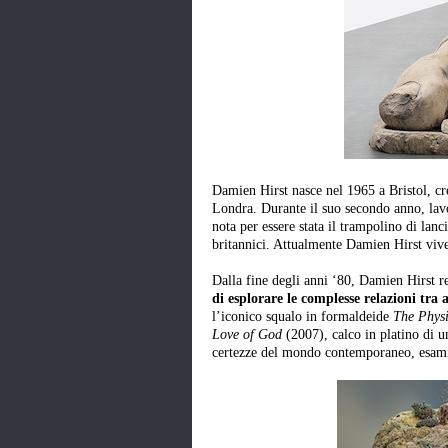
Damien Hirst nasce nel 1965 a Bristol, cr
Londra. Durante il suo secondo anno, lavor
nota per essere stata il trampolino di lanc
britannici. Attualmente Damien Hirst vive
Dalla fine degli anni ‘80, Damien Hirst rea
di esplorare le complesse relazioni tra a
l’iconico squalo in formaldeide
The Physi
Love of God
(2007), calco in platino di 
certezze del mondo contemporaneo, esamina