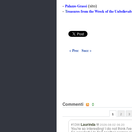
Palazzo Grassi
-
(sito)
T
reasures from the Wreck of the Unbelievab
-
< Prec
Succ >
Commenti
1
2
3
#3200
Laurinda
2026-08-02 06:20
You're so interesting! I do not think I'v
So wonderful to find another person 