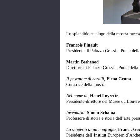
Lo splendido catalogo della mostra raccogl
Francois Pinault
Presidente di Palazzo Grassi ‒ Punta del
Martin Bethenod
Direttore di Palazzo Grassi – Punta dell
Il pescatore di coralli,
Elena Geuna
Curatrice della mostra
Nel nome di,
Henri Loyrette
Presidente-direttore del Musee du Louvr
Inventario,
Simon Schama
Professore di storia e storia dell’arte p
La scoperta di un naufragio,
Franck Go
Presidente dell’Institut Europeen d’Arch