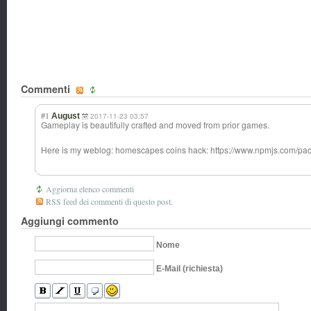
Commenti
#1
August
2017-11-23 03:57
Gameplay is beautifully crafted and moved from prior games.
Here is my weblog: homescapes coins hack: https://www.npmjs.com/
Aggiorna elenco commenti
RSS feed dei commenti di questo post.
Aggiungi commento
Nome
E-Mail (richiesta)