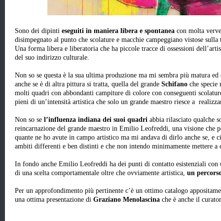
Sono dei dipinti
eseguiti in maniera libera e spontanea
con molta verve 
disimpegnato al punto che scolature e macchie campeggiano vistose sulla t
Una forma libera e liberatoria che ha piccole tracce di ossessioni dell’art
del suo indirizzo culturale.
Non so se questa è la sua ultima produzione ma mi sembra più matura ed ef
anche se è di altra pittura si tratta, quella del grande
Schifano
che specie n
molti quadri con abbondanti campiture di colore con conseguenti scolatur
pieni di un’intensità artistica che solo un grande maestro riesce a realizza
Non so se
l’influenza indiana dei suoi quadri
abbia rilasciato qualche 
reincarnazione del grande maestro in Emilio Leofreddi, una visione che pe
quante ne ho avute in campo artistico ma mi andava di dirlo anche se, e ci 
ambiti differenti e ben distinti e che non intendo minimamente mettere a 
In fondo anche Emilio Leofreddi ha dei punti di contatto esistenziali con 
di una scelta comportamentale oltre che ovviamente artistica,
un percorso
Per un approfondimento più pertinente c’è un ottimo catalogo appositamen
una ottima presentazione di
Graziano Menolascina
che è anche il curator