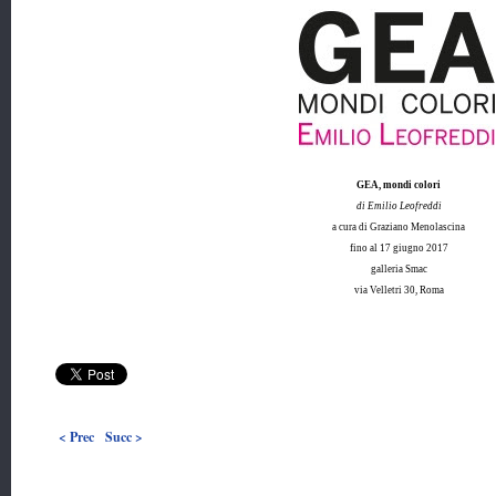
GEA,
mondi colori
di Emilio Leofreddi
a cura di Graziano Menolascina
fino al 17 giugno 2017
galleria Smac
via Velletri 30, Roma
< Prec
Succ >