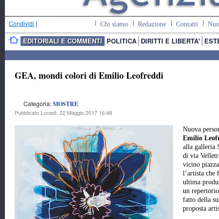
Condividi
|
Chi siamo
Redazione
Contatti
Nuo
EDITORIALI E COMMENTI
POLITICA
DIRITTI E LIBERTA'
EST
GEA, mondi colori di Emilio Leofreddi
Categoria:
MOSTRE
Pubblicato Lunedì, 22 Maggio 2017 16:48
Nuova person
Emilio Leof
alla galleria
di via Velletr
vicino piazz
l’artista che
ultima produ
un repertori
fatto della s
proposta artis