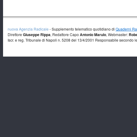
nuova Agenzia Radicale
- Supplemento telematico quotidiano di
Quaderni Rad
Direttore
Giuseppe Rippa
, Redattore Capo
Antonio Marulo
, Webmaster:
Robe
Iscr. e reg. Tribunale di Napoli n. 5208 del 13/4/2001 Responsabile secondo l