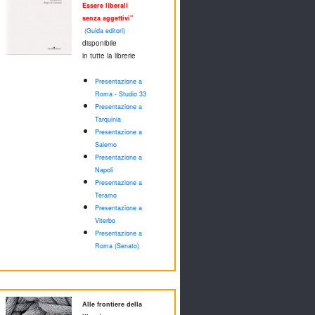
Essere liberali
senza aggettivi"
(Guida editori)
disponibile
in tutte la librerie
Presentazione a
Roma - Studio 33
Presentazione a
Tarquinia
Presentazione a
Salerno
Presentazione a
Napoli
Presentazione a
Teramo
Presentazione a
Viterbo
Presentazione a
Roma (Senato)
Alle frontiere della