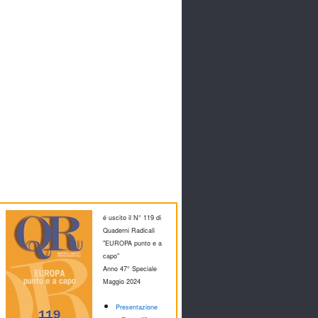
é uscito il N° 119 di
Quaderni Radicali
"EUROPA punto e a
capo"
Anno 47° Speciale
M
aggio 2024
Presentazione