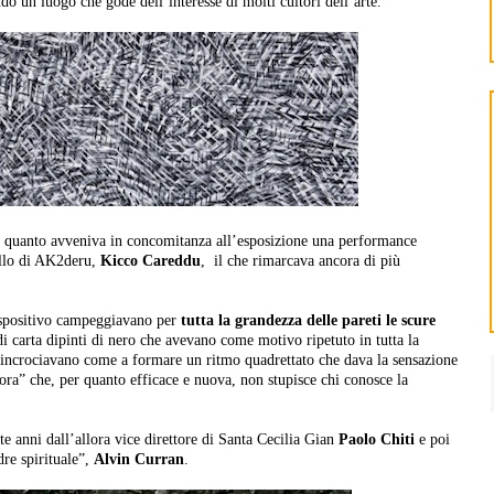
do un luogo che gode dell’interesse di molti cultori dell’arte.
in quanto avveniva in concomitanza all’esposizione una performance
ello di AK2deru,
Kicco Careddu
, il che rimarcava ancora di più
 espositivo campeggiavano per
tutta la grandezza delle pareti le scure
 di carta dipinti di nero che avevano come motivo ripetuto in tutta la
si incrociavano come a formare un ritmo quadrettato che dava la sensazione
ora” che, per quanto efficace e nuova, non stupisce chi conosce la
te anni dall’allora vice direttore di Santa Cecilia Gian
Paolo Chiti
e poi
dre spirituale”,
Alvin Curran
.