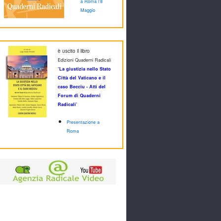
a Roma l'8
Maggio
è uscito il libro
Edizioni Quaderni Radicali
‘La giustizia nello Stato
Città del Vaticano e il
caso Becciu - Atti del
Forum di Quaderni
Radicali’
Presentazione a
Roma