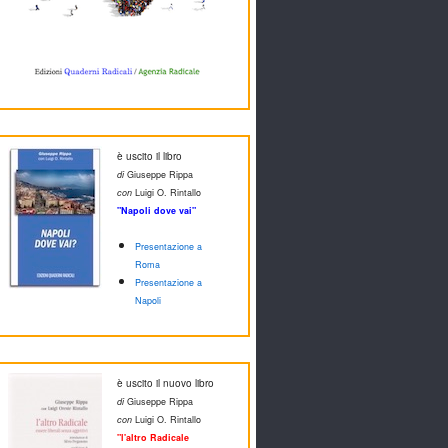
è uscito il libro
di
Giuseppe Rippa
con
Luigi O. Rintallo
"Napoli dove vai"
Presentazione a
Roma
Presentazione a
Napoli
è uscito il nuovo libro
di
Giuseppe Rippa
con
Luigi O. Rintallo
"l'altro Radicale