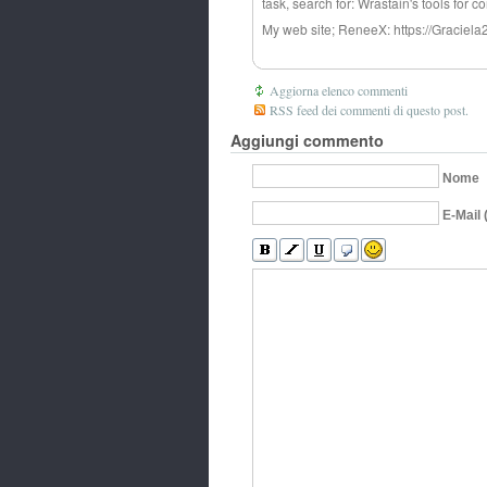
task, search for: Wrastain's tools for c
My web site; ReneeX: https://Graciel
Aggiorna elenco commenti
RSS feed dei commenti di questo post.
Aggiungi commento
Nome
E-Mail 