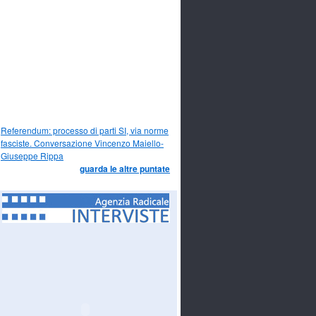
Referendum: processo di parti SI, via norme
fasciste. Conversazione Vincenzo Maiello-
Giuseppe Rippa
guarda le altre puntate