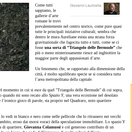
Giovanni Lauricella
Come tutti
sappiamo, le
gallerie d’arte
romane le trovi
prevalentemente nel centro storico, come pure quasi
tutte le principali iniziative culturali; sembra che
dentro le mura Aureliane esista una strana forza
gravitazionale che fagocita tutto e tutti, come se ci
fosse
una sorta di “Triangolo delle Bermude”
che
più o meno misteriosamente riesce ad inghiottire la
maggior parte degli appassionati d’arte.
Un fenomeno che, se rapportato alla dimensione della
città, è molto squilibrato specie se si considera tutta
l’area metropolitana della capitale.
el momento in cui si esce da quel “Triangolo delle Bermude” di cui sopra,
to quando mi sono recato allo
Spazio Y
, una vera eccezione nel desolato
 l’ironico gioco di parole, sta proprio nel Quadraro, noto quartiere
 lo vedi in bianco e nero come nelle pellicole che lo ritrassero nei vecchi
 ambito, eroso dai morsi voraci della speculazione immobiliare. Lo spazio Y
ta di quartiere,
Giovanna Colamussi
e col generoso contributo di un