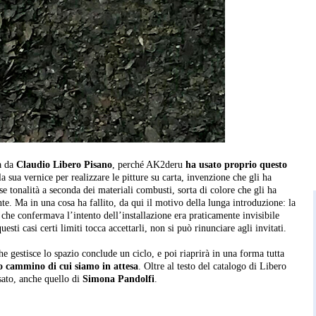
ta da
Claudio Libero Pisano
, perché AK2deru
ha usato proprio questo
 sua vernice per realizzare le pitture su carta, invenzione che gli ha
e tonalità a seconda dei materiali combusti, sorta di colore che gli ha
te. Ma in una cosa ha fallito, da qui il motivo della lunga introduzione: la
 che confermava l’intento dell’installazione era praticamente invisibile
 questi casi certi limiti tocca accettarli, non si può rinunciare agli invitati.
he gestisce lo spazio conclude un ciclo, e poi riaprirà in una forma tutta
o cammino di cui siamo in attesa
.
Oltre al testo del catalogo di Libero
sato, anche quello di
Simona Pandolfi
.