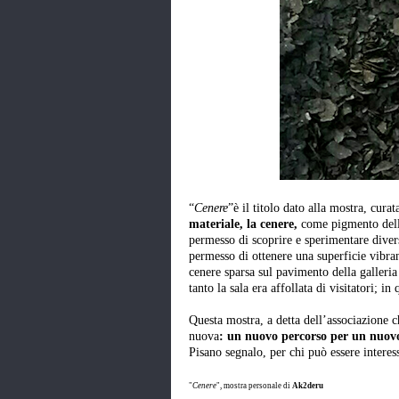
“
Cenere
”è il titolo dato alla mostra, cura
materiale, la cenere,
come pigmento della
permesso di scoprire e sperimentare divers
permesso di ottenere una superficie vibran
cenere sparsa sul pavimento della galleria
tanto la sala era affollata di visitatori; in
Questa mostra, a detta dell’associazione c
nuova
: un nuovo percorso per un nuov
Pisano segnalo, per chi può essere interes
"
Cenere
", mostra personale di
Ak2deru