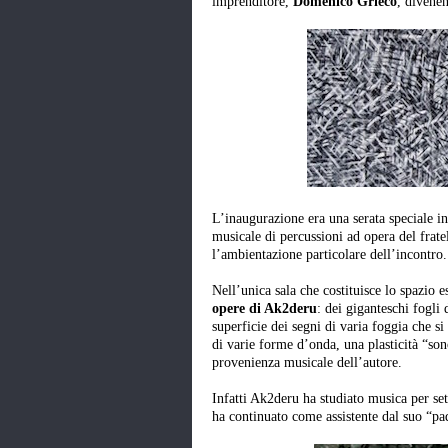
imprenditore,
Domenico Grieco
, divenen
L’inaugurazione era una serata speciale 
musicale di percussioni ad opera del frat
l’ambientazione particolare dell’incontro.
Nell’unica sala che costituisce lo spazio
opere di Ak2deru
: dei giganteschi fogli
superficie dei segni di varia foggia che 
di varie forme d’onda, una plasticità “son
provenienza musicale dell’autore.
Infatti Ak2deru ha studiato musica per set
ha continuato come assistente dal suo “pa