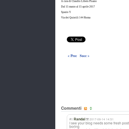
A cura di Claudio Libero Pisano
Dal 15 marzo al 15 aprile 2017
Spazio Y
Via dei Quintili 144 Roma
< Prec
Succ >
Commenti
#1
Randal
2017-09-14 14:51
I see your blog needs some fresh posts. 
boring