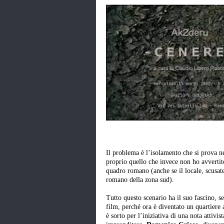
Il problema è l’isolamento che si prova n
proprio quello che invece non ho avverti
quadro romano (anche se il locale, scusate
romano della zona sud).
Tutto questo scenario ha il suo fascino, se
film, perché ora è diventato un quartiere
è sorto per l’iniziativa di una nota attivis