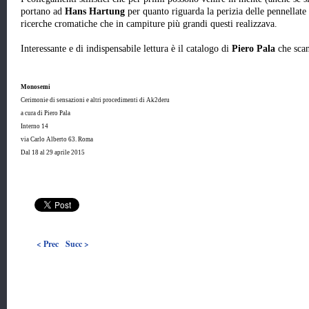
portano ad
Hans Hartung
per quanto riguarda la perizia delle pennellate
ricerche cromatiche che in campiture più grandi questi realizzava.
Interessante e di indispensabile lettura è il catalogo di
Piero Pala
che sca
Monosemi
Cerimonie di sensazioni e altri procedimenti di Ak2deru
a cura di Piero Pala
Interno 14
via Carlo Alberto 63. Roma
Dal 18 al 29 aprile 2015
< Prec
Succ >