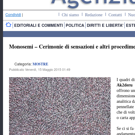
Condividi
|
Chi siamo
Redazione
Contatti
Nuo
EDITORIALI E COMMENTI
POLITICA
DIRITTI E LIBERTA'
EST
Monosemi – Cerimonie di sensazioni e altri procedime
Categoria:
MOSTRE
Pubblicato Venerdì, 15 Maggio 2015 01:49
I quadri di
Ak2deru
offrono un
dimension
analitica d
pennellate
che di volt
o carta app
Se ci si fa
andamento 