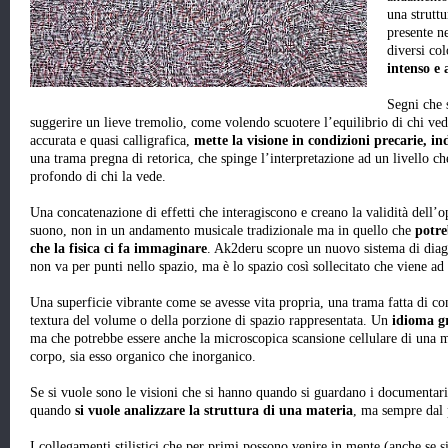
una struttu
presente ne
diversi col
intenso e
Segni che 
suggerire un lieve tremolio, come volendo scuotere l’equilibrio di chi vede
accurata e quasi calligrafica,
mette la visione in condizioni precarie, in
una trama pregna di retorica, che spinge l’interpretazione ad un livello ch
profondo di chi la vede.
Una concatenazione di effetti che interagiscono e creano la validità dell’
suono, non in un andamento musicale tradizionale ma in quello che
potre
che la fisica ci fa immaginare
. Ak2deru scopre un nuovo sistema di diag
non va per punti nello spazio, ma è lo spazio così sollecitato che viene ad 
Una superficie vibrante come se avesse vita propria, una trama fatta di c
textura del volume o della porzione di spazio rappresentata. Un
idioma gr
ma che potrebbe essere anche la microscopica scansione cellulare di una
corpo, sia esso organico che inorganico.
Se si vuole sono le visioni che si hanno quando si guardano i documentari 
quando
si vuole analizzare la struttura di una materia
, ma sempre dal 
I collegamenti stilistici che per primi possono venire in mente (anche se si t