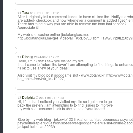
#4
Tara
2024-08-01 21:12
After I originally left a comment I seem to have clicked the -Notify me
are added- checkbox and now whenever a comment is added I get 4 em
There has to be a way you are able to remove me from that service?
Appreciate it!
My web site; casino online (bolatangkas.me:
http://bolatangkas.me/get_video/aHR0cDovL3lzbmFlaWwuY29tL2Ji
#3
Dina
2024-08-01 17:02
Hello, i think that i saw you visited my site
thus i came to “return the favor”.I am attempting to find things to enhanc
its ok to use a few of your ideas!!
Also visit my blog post goodgame slot - www.dotank.kr: http://www.dota
bo_table=free&wr_id=10927,
#2
Delphia
2024-08-01 14:33
Hi, i feel that i noticed you visited my site so i got here to go
back the prefer?.I am attempting to to find issues to improve
my web site!I assume its ok to use some of your ideas!!
Stop by my web blog - jokervip123 link alternatif (laurebeuneux-psychoth
psychotherapie.fr/question/slot-server-goodgame-situs-slot-online-ga
jackpot-terbesar-2023/)