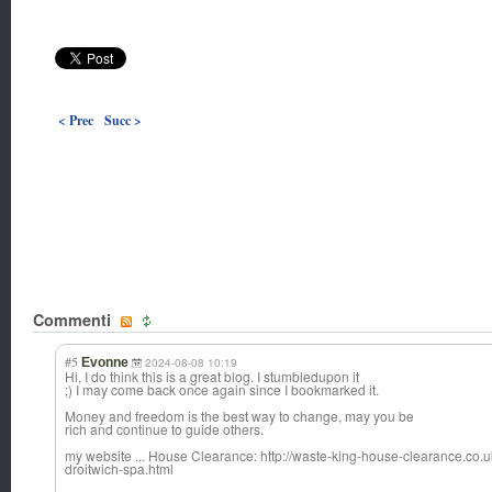
< Prec
Succ >
Commenti
#5
Evonne
2024-08-08 10:19
Hi, I do think this is a great blog. I stumbledupon it
;) I may come back once again since I bookmarked it.
Money and freedom is the best way to change, may you be
rich and continue to guide others.
my website ... House Clearance: http://waste-king-house-clearance.co
droitwich-spa.html