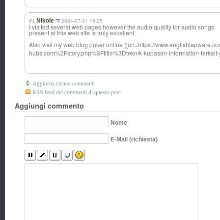
#1
Nikole
2024-07-31 19:25
I visited several web pages however the audio quality for audio songs
present at this web site is truly excellent.
Also visit my web blog poker online ([url=https://w
ww.englishtapwa
re.c
hubs.com%2Fs
tory.php%3Ftitl
e%3Dteknik-kupa
san-information
-terkai
Aggiorna elenco commenti
RSS feed dei commenti di questo post.
Aggiungi commento
Nome
E-Mail (richiesta)