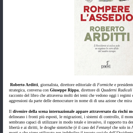
Roberto Arditti
, giornalista, direttore editoriale di
Formiche
e president
strategica, conversa con
Giuseppe Rippa
, direttore di
Quaderni Radicali
racconto del libro che attraversa molti dei temi che vedono oggi i regimi d
aggressioni da parte delle democrature in nome di di una azione che mira 
Il
divenire della scena internazionale appare attraversato da rischi m
delineano i fronti più esposti, le migrazioni, i sistemi di controllo, il mon
sembrano capaci di utilizzare in modo totale e invasivo, il rapporto tra de
libertà e ai diritti, le droghe sintetiche (è il caso del
Fentanyl
che solo in A
morti e che viene utilizzato per indebolire il tessuto sociale dell’Occident