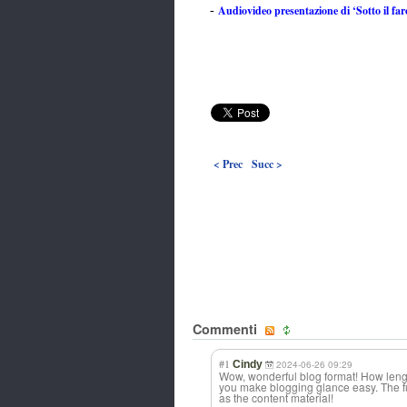
Audiovideo presentazione di ‘Sotto il faro
-
< Prec
Succ >
Commenti
#1
Cindy
2024-06-26 09:29
Wow, wonderful blog format! How leng
you make blogging glance easy. The ful
as the content material!