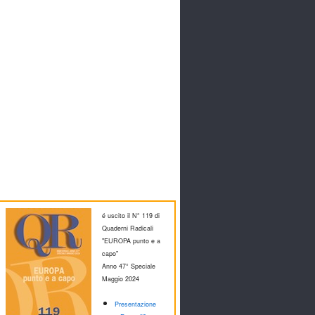
é uscito il N° 119 di
Quaderni Radicali
"EUROPA punto e a
capo"
Anno 47° Speciale
M
aggio 2024
Presentazione