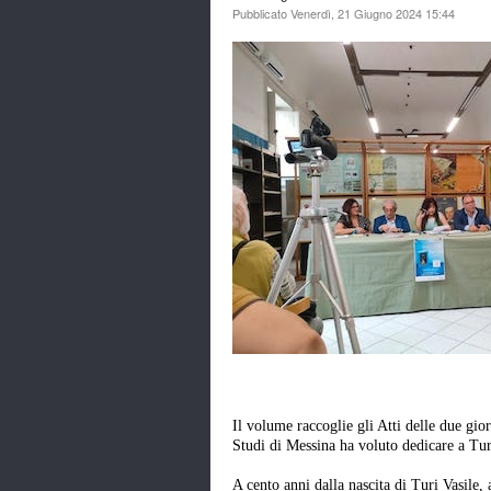
Pubblicato Venerdì, 21 Giugno 2024 15:44
Il volume raccoglie gli Atti delle due gi
Studi di Messina ha voluto dedicare a Tur
A cento anni dalla nascita di Turi Vasile, 