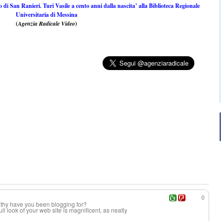
 di San Ranieri. Turi Vasile a cento anni dalla nascita’ alla Biblioteca Regionale
Universitaria di Messina
(
Agenzia Radicale Video
)
0
thy have you been blogging for?
l look of your web site is magnificent, as neatly