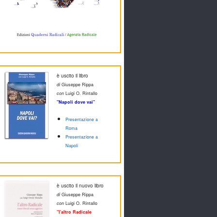
è uscito il libro
di
Giuseppe Rippa
con
Luigi O. Rintallo
"Napoli dove vai"
Presentazione a
Roma
Presentazione a
Napoli
è uscito il nuovo libro
di
Giuseppe Rippa
con
Luigi O. Rintallo
"l'altro Radicale