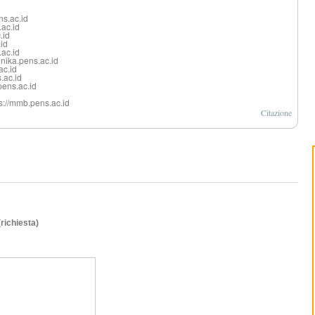
ns.ac.id
.ac.id
.id
.id
.ac.id
onika.pens.ac.id
ac.id
s.ac.id
pens.ac.id
ps://mmb.pens.ac.id
Citazione
(richiesta)