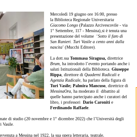
Mercoledì 19 giugno ore 16:00, presso
la Biblioteca Regionale Universitari
a
Giacomo Longo
(Palazzo Arcivescovile - via
1° Settembre, 117 - Messina),si è tenuta una
presentazione del volume ‘
Sotto il faro di
San Ranieri. Turi Vasile a cento anni dalla
nascita
’
(Mucchi Editore)
.
La dott.ssa
Tommasa Siragusa,
direttrice
Brum
, ha introdotto l’evento portando anche i
saluti Istituzionali della Biblioteca.
Giuseppe
Rippa
, direttore di
Quaderni Radicali
e
Agenzia Radicale
, ha parlato della figura di
Turi Vasile;
Palmira Mancuso
, direttrice di
MessinaOra
, ha moderato il dibattito al
quelle hanno partecipato anche i curatori del
libro, i professori
Dario Caroniti
e
Ferdinando Raffaele
.
ornate di studio (20 novembre e 1° dicembre 2022) che l’Università degli
i Vasile.
avvenuta a Messina nel 1922, la sua opera letteraria, teatrale,