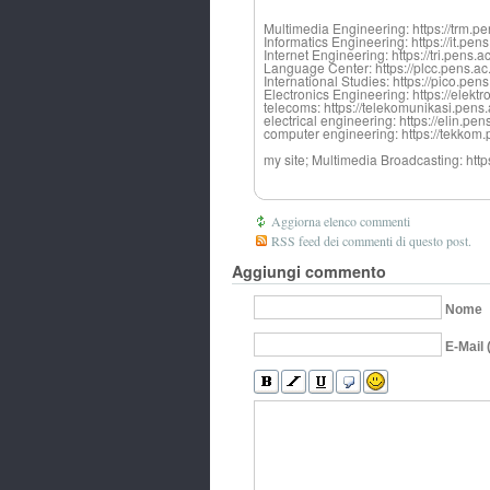
Multimedia Engineering: https://trm.pe
Informatics Engineering: https://it.pens
Internet Engineering: https://tri.pens.ac
Language Center: https://plcc.pens.ac
International Studies: https://pico.pens
Electronics Engineering: https://elektr
telecoms: https://telekomunikasi.pens.
electrical engineering: https://elin.pen
computer engineering: https://tekkom.
my site; Multimedia Broadcasting: htt
Aggiorna elenco commenti
RSS feed dei commenti di questo post.
Aggiungi commento
Nome
E-Mail 