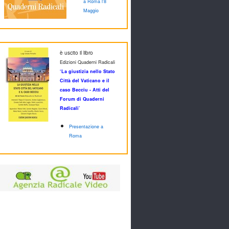
a Roma l'8
Maggio
è uscito il libro
Edizioni Quaderni Radicali
‘La giustizia nello Stato
Città del Vaticano e il
caso Becciu - Atti del
Forum di Quaderni
Radicali’
Presentazione a
Roma