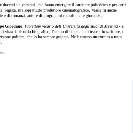
ti e docenti universitari, che fanno emergere il carattere poliedrico e per certi
sta, regista, ma soprattutto produttore cinematografico, Vasile fu anche
elle e di romanzi, autore di programmi radiofonici e giornalista.
pe Giordano
,
Prorettore vicario dell’Università degli studi di Messina
- è
di vista: il ricordo biografico, l’uomo di cinema e di teatro, lo scrittore, di
visione politica, che lo ha sempre guidato. Ne è emerso un ritratto a tutto
”.
ento…