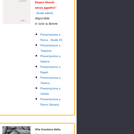
Essere liberali
senza aggettivi"
(Guida editori)
disponibile
in tutte la librerie
Presentazione a
Roma - Studio 33
Presentazione a
Tarquinia
Presentazione a
Salerno
Presentazione a
Napoli
Presentazione a
Teramo
Presentazione a
Viterbo
Presentazione a
Roma (Senato)
Alle frontiere della