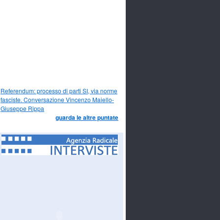
Referendum: processo di parti SI, via norme
fasciste. Conversazione Vincenzo Maiello-
Giuseppe Rippa
guarda le altre puntate