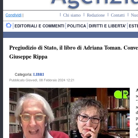
Condividi
|
Chi siamo
Redazione
Contatti
Nuo
EDITORIALI E COMMENTI
POLITICA
DIRITTI E LIBERTA'
EST
Pregiudizio di Stato, il libro di Adriana Toman. Conve
Giuseppe Rippa
Categoria:
LIBRI
Pubblicato Giovedì, 08 Febbraio 2024 12:21
s
“
s
d
p
u
d
c