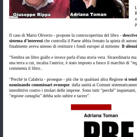
L
R
a
p
Il caso di Mario Oliverio - propone la controcopertina del libro -
descriv
sistema d’interessi
che controlla il Paese abbia frenato la spinta di auton
finalmente aveva smesso di restituire i fondi europei al mittente.
Il silen
“Sembra un libro giallo e invece parla d'una storia vera. Straordinaria 
una terra a cui, incalza l'autrice, è stato imposto a fuoco il marchio di “
re
commenta il libro..
“Perché in Calabria - prosegue - più che in qualsiasi altra Regione
si ten
nominando commissari ovunque
: dalla sanità ai Comuni sistematicament
interdittive contro i titolari delle imprese. Sono tutti “perché” inquietan
“
regione canaglia
” debba solo subire e tacere”.