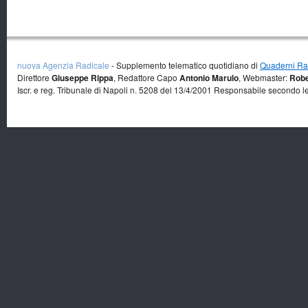
nuova Agenzia Radicale
- Supplemento telematico quotidiano di
Quaderni Rad
Direttore
Giuseppe Rippa
, Redattore Capo
Antonio Marulo
, Webmaster:
Robe
Iscr. e reg. Tribunale di Napoli n. 5208 del 13/4/2001 Responsabile secondo l