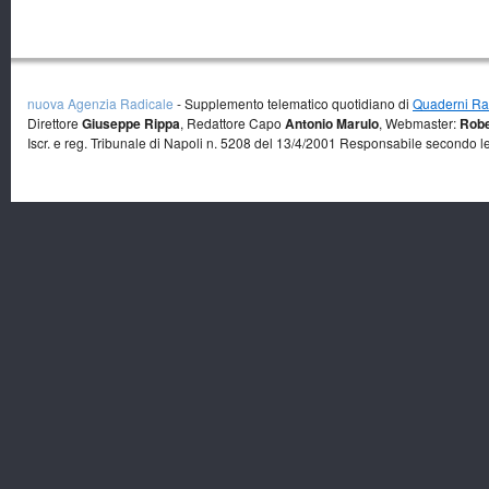
nuova Agenzia Radicale
- Supplemento telematico quotidiano di
Quaderni Rad
Direttore
Giuseppe Rippa
, Redattore Capo
Antonio Marulo
, Webmaster:
Robe
Iscr. e reg. Tribunale di Napoli n. 5208 del 13/4/2001 Responsabile secondo l