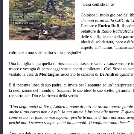
"Gesù confido in te”.
Colpisce il titolo gioioso del li
che non tornò dalla GMG di C
l’autore è
Enrico Rufi
, il pad
redattore di
Radio Radicale
che
delle sue figlie che nella parro
ideali di solidarietà, pace e dif
rispetto all’’humus “umanistico
cultura e a una spiritualità senza pregiudizi.
Una famiglia unita quella di Susanna che trascorreva le vacanze sempre ins
tracce e vestigia di personaggi storici aperti e tolleranti. Così Susanna av
visitato la casa di
Montaigne
, ascoltato le canzoni di
De André
e quant’al
E il toccante libro di suo padre, ci invita per l’appunto ad un’interpretaz
la descrizione del mondo di Susanna, le sue idee, le sue scelte, gli amici, l
rapporto con Dio e la ricerca della verità.
"Uno degli amici di Susy, Andrea a nome di tutti ha trovato queste parole 
anche il tuo corpo non c'è più, la tua anima è insieme alle nostre. E quan
come se non ci fossimo mai separati perché le anime di tutti noi sono sempr
perché noi ti saremo sempre vicini da quaggiù. Ti vogliamo tanto bene”
.
Amore e dolore, ma a volte anche umorismo, accompagnano il lettore di Al