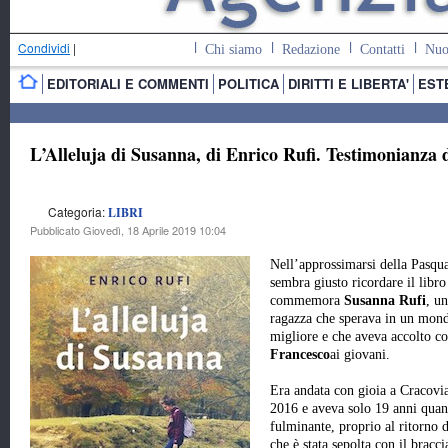
Condividi
|
Chi siamo
Redazione
Contatti
Nuo
EDITORIALI E COMMENTI
POLITICA
DIRITTI E LIBERTA'
EST
L’Alleluja di Susanna, di Enrico Rufi. Testimonianza 
Categoria:
LIBRI
Pubblicato Giovedì, 18 Aprile 2019 10:04
Nell’approssimarsi della Pasqua
sembra giusto ricordare il libro
commemora
Susanna Rufi
, u
ragazza che sperava in un mon
migliore e che aveva accolto c
Francesco
ai giovani.
Era andata con gioia a Cracovi
2016 e aveva solo 19 anni quan
fulminante, proprio al ritorno 
che è stata sepolta con il bracc