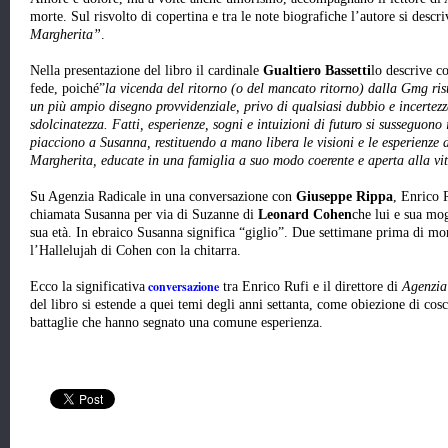
morte. Sul risvolto di copertina e tra le note biografiche l’autore si descr
Margherita”
.
Nella presentazione del libro il cardinale
Gualtiero Bassetti
lo descrive c
fede, poiché”
la vicenda del ritorno (o del mancato ritorno) dalla Gmg ri
un più ampio disegno provvidenziale, privo di qualsiasi dubbio e incertez
sdolcinatezza. Fatti, esperienze, sogni e intuizioni di futuro si susseguono
piacciono a Susanna, restituendo a mano libera le visioni e le esperienze 
Margherita, educate in una famiglia a suo modo coerente e aperta alla vi
Su Agenzia Radicale in una conversazione con
Giuseppe Rippa
, Enrico 
chiamata Susanna per via di Suzanne di
Leonard Cohen
che lui e sua mo
sua età. In ebraico Susanna significa “giglio”. Due settimane prima di m
l’Hallelujah di Cohen con la chitarra.
conversazione
Ecco la significativa
tra Enrico Rufi e il direttore di
Agenzia
del libro si estende a quei temi degli anni settanta, come obiezione di coscie
battaglie che hanno segnato una comune esperienza.