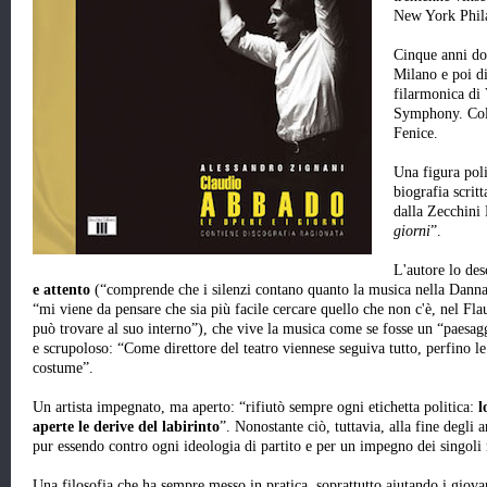
New York Phil
Cinque anni dop
Milano e poi di
filarmonica di
Symphony. Coll
Fenice.
Una figura poli
biografia scrit
dalla Zecchini 
giorni
”.
L'autore lo de
e attento
(“comprende che i silenzi contano quanto la musica nella Dannaz
“mi viene da pensare che sia più facile cercare quello che non c'è, nel Flau
può trovare al suo interno”), che vive la musica come se fosse un “paesagg
e scrupoloso: “Come direttore del teatro viennese seguiva tutto, perfino le
costume”.
Un artista impegnato, ma aperto: “rifiutò sempre ogni etichetta politica:
l
aperte le derive del labirinto
”. Nonostante ciò, tuttavia, alla fine degli
pur essendo contro ogni ideologia di partito e per un impegno dei singoli
Una filosofia che ha sempre messo in pratica, soprattutto aiutando i gio