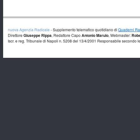
nuova Agenzia Radicale
- Supplemento telematico quotidiano di
Quaderni Rad
Direttore
Giuseppe Rippa
, Redattore Capo
Antonio Marulo
, Webmaster:
Robe
Iscr. e reg. Tribunale di Napoli n. 5208 del 13/4/2001 Responsabile secondo l