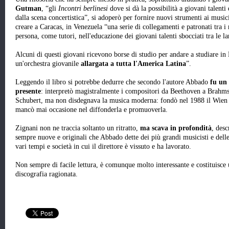
Gutman
, “gli
Incontri berlinesi
dove si dà la possibilità a giovani talenti 
dalla scena concertistica”, si adoperò per fornire nuovi strumenti ai music
creare a Caracas, in Venezuela “una serie di collegamenti e patronati tra i 
persona, come tutori, nell'educazione dei giovani talenti sbocciati tra le 
Alcuni di questi giovani ricevono borse di studio per andare a studiare in
un'orchestra giovanile
allargata a tutta l'America Latina
”.
Leggendo il libro si potrebbe dedurre che secondo l'autore Abbado
fu un 
presente
: interpretò magistralmente i compositori da Beethoven a Brahm
Schubert, ma non disdegnava la musica moderna: fondò nel 1988 il Wien M
mancò mai occasione nel diffonderla e promuoverla.
Zignani non ne traccia soltanto un ritratto,
ma scava in profondità
, des
sempre nuove e originali che Abbado dette dei più grandi musicisti e delle 
vari tempi e società in cui il direttore è vissuto e ha lavorato.
Non sempre di facile lettura, è comunque molto interessante e costituisc
discografia ragionata.