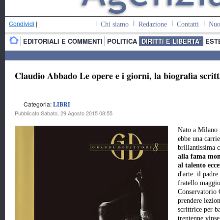
Condividi
|
Chi siamo
Redazione
Contatti
Nuo
EDITORIALI E COMMENTI
POLITICA
DIRITTI E LIBERTA'
EST
Claudio Abbado Le opere e i giorni, la biografia scri
Categoria:
LIBRI
Pubblicato Sabato, 29 Agosto 2015 08:55
Nato a Milano 
ebbe una carrie
brillantissima 
alla fama mon
al talento ecc
d'arte: il padr
fratello maggio
Conservatorio 
prendere lezion
scrittrice per b
trentenne vinse