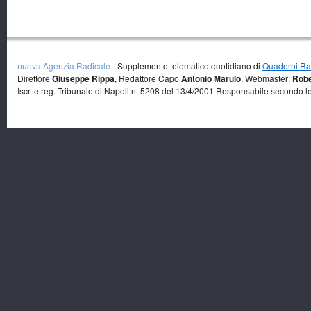
nuova Agenzia Radicale
- Supplemento telematico quotidiano di
Quaderni Rad
Direttore
Giuseppe Rippa
, Redattore Capo
Antonio Marulo
, Webmaster:
Robe
Iscr. e reg. Tribunale di Napoli n. 5208 del 13/4/2001 Responsabile secondo l