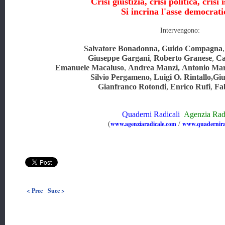
C
risi giustizia, crisi politica, crisi 
Si incrina l'asse democrat
Intervengono:
Salvatore Bonadonna, Guido Compagna
Giuseppe Gargani
,
Roberto Granese
,
Ca
Emanuele Macaluso
,
Andrea Manzi,
Antonio Mar
Silvio Pergameno,
Luigi O. Rintallo,
Giu
Gianfranco Rotondi
,
Enrico Rufi
,
Fab
Quaderni Radicali
Agenzia Rad
www.agenziaradicale.com
www.quadernira
(
/
< Prec
Succ >