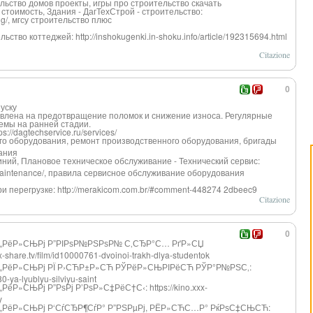
льство домов проекты, игры про строительство скачать
стоимость, Здания - ДагТехСтрой - строительство:
ding/, мгсу строительство плюс
ство коттеджей: http://inshokugenki.in-shoku.info/article/192315694.html
Citazione
0
уску
влена на предотвращение поломок и снижение износа. Регулярные
емы на ранней стадии.
://dagtechservice.ru/services/
го оборудования, ремонт производственно
го оборудования, бригады
ания
иний, Плановое техническое обслуживание - Технический сервис:
d-maintenance/, правила сервисное обслуживание оборудования
и перегрузке: http://merakicom.com.br/#comment-448274 2dbeec9
Citazione
0
„РёР
»СЊРј Р”РІРѕР№РЅРѕР№ С‚СЂР°С… РґР»СЏ
xx-share.tv/film/id10000761-dvoinoi-trakh-dlya-studentok
„РёР
»СЊРј РЇ Р›СЋР±Р»СЋ РЎРёР»СЊРІРёСЋ РЎР°Р№РЅС‚:
80-ya-lyublyu-silviyu-saint
„РёР
»СЊРј Р”РѕРј Р’РѕР»С‡РёС†С‹: https://kino.xxx-
y
„РёР
»СЊРј Р‘СѓСЂР¶СѓР° Р”РЅРµРј, РЁР»СЋС…Р° РќРѕС‡СЊСЋ: