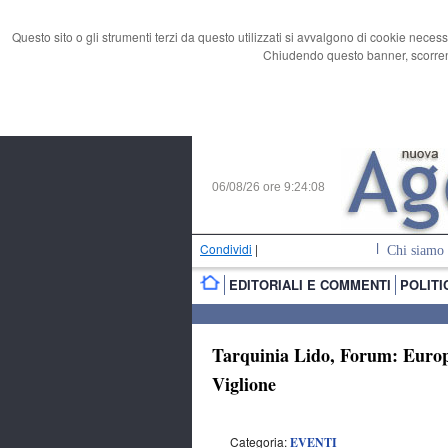
Questo sito o gli strumenti terzi da questo utilizzati si avvalgono di cookie necess
Chiudendo questo banner, scorrend
06/08/26 ore
9:24:09
Condividi
|
Chi siamo
EDITORIALI E COMMENTI
POLITI
Tarquinia Lido, Forum: Europa,
Viglione
Categoria:
EVENTI