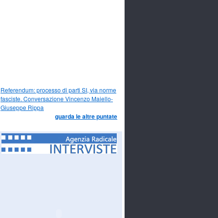
Referendum: processo di parti SI, via norme
fasciste. Conversazione Vincenzo Maiello-
Giuseppe Rippa
guarda le altre puntate