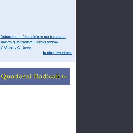
Referendum: SI da sinistra per frenare la
sinistra giustizialista. Conversazione
M.Oliverio-G.Rippa
le altre interviste