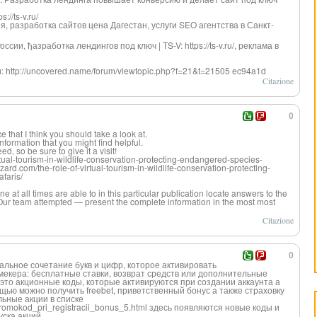
//ts-v.ru/
, разработка сайтов цена Дагестан, услуги SEO агентства в Санкт-
сии, ђазработка лендингов под ключ | TS-V: https://ts-v.ru/, реклама в
: http://uncovered.name/forum/viewtopic.php?f=21&t=21505 ec94a1d
Citazione
0
that I think you should take a look at.
 information that you might find helpful.
d, so be sure to give it a visit!
rtual-tourism-in-wildlife-conservation-protecting-endangered-species-
zzard.com/the-role-of-virtual-tourism-in-wildlife-conservation-protecting-
faris/
 at all times are able to in this particular publication locate answers to the
Our team attempted — present the complete information in the most most
Citazione
0
альное сочетание букв и цифр, которое активировать
мекера: бесплатные ставки, возврат средств или дополнительные
это акционные коды, которые активируются при создании аккаунта а
ощью можно получить freebet, приветственный бонус а также страховку
льные акции в списке
promokod_pri_registracii_bonus_5.html здесь появляются новые коды и
уска акций.