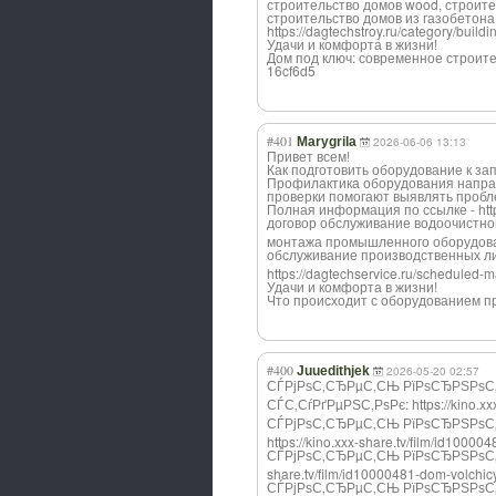
строительство домов wood, строите
строительство домов из газобетона 
https://dagtechstroy.ru/category/buil
Удачи и комфорта в жизни!
Дом под ключ: современное строитель
16cf6d5
#401
Marygrila
2026-06-06 13:13
Привет всем!
Как подготовить оборудование к зап
Профилактика оборудования напра
проверки помогают выявлять пробл
Полная информация по ссылке - https
договор обслуживание водоочистно
монтажа промышленного оборудов
обслуживание производственны
х л
https://dagtechservice.ru/schedule
Удачи и комфорта в жизни!
Что происходит с оборудованием пр
#400
Juuedithjek
2026-05-20 02:57
СЃРјРѕС‚СЂРµС‚С
Њ РїРѕСЂРЅРѕС
СЃС‚СѓРґРµРЅС‚Р
ѕРє: https://kino.x
СЃРјРѕС‚СЂРµС‚С
Њ РїРѕСЂРЅРѕС
https://kino.xxx-share.tv/film/id100004
СЃРјРѕС‚СЂРµС‚С
Њ РїРѕСЂРЅРѕС
share.tv/film/id10000481-dom-volchic
СЃРјРѕС‚СЂРµС‚С
Њ РїРѕСЂРЅРѕС