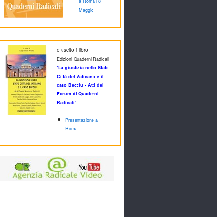
a Roma l'8
Maggio
è uscito il libro
Edizioni Quaderni Radicali
‘La giustizia nello Stato
Città del Vaticano e il
caso Becciu - Atti del
Forum di Quaderni
Radicali’
Presentazione a
Roma