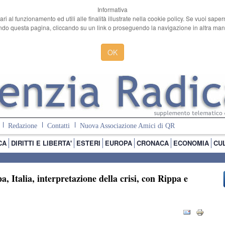
Informativa
ari al funzionamento ed utili alle finalità illustrate nella cookie policy. Se vuoi sape
o questa pagina, cliccando su un link o proseguendo la navigazione in altra manie
OK
Redazione
Contatti
Nuova Associazione Amici di QR
CA
DIRITTI E LIBERTA'
ESTERI
EUROPA
CRONACA
ECONOMIA
CU
 Italia, interpretazione della crisi, con Rippa e