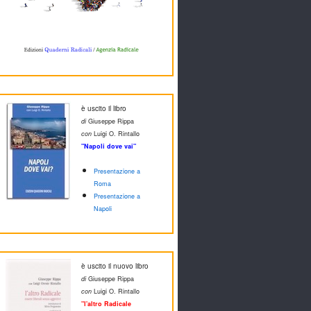
è uscito il libro
di
Giuseppe Rippa
con
Luigi O. Rintallo
"Napoli dove vai"
Presentazione a
Roma
Presentazione a
Napoli
è uscito il nuovo libro
di
Giuseppe Rippa
con
Luigi O. Rintallo
"l'altro Radicale