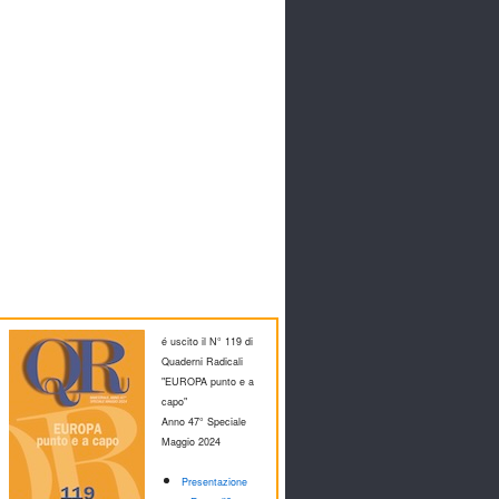
é uscito il N° 119 di
Quaderni Radicali
"EUROPA punto e a
capo"
Anno 47° Speciale
M
aggio 2024
Presentazione