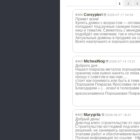
1
2
3
#404
Coreypleri
2026-07-17 04:54
Привет всем!
Купить домен с возрастом — оптима
попадают под ручные санкции поиск
ниш и тематик. Свяжитесь с менед
подойдёт как новичкам, так и опыт
Актуальные домены в продаже на са
Всего наилучшего и хорошего разви
#403
MichealNog
2026-07-14 13:21
Доброго дня .
Нашел покраска металла порошково
сраничку нам нужно нанять cc гибка
прошу c советом и как нам ,...
стоит как понимать или быть в теме.
Порошком Покраска Ярославка ral е
Благодарим =-) .. искал в телеграмм [u
краснознаменск Порошковая Покра
#402
Marygrila
2026-06-07 18:21
Добрый день!
Дом под ключ: строительство от про
Строительство коттеджей под ключ
решений, не занимаясь организаци
этапами работ и обеспечиваем высо
Полная информация по ссылке - https: