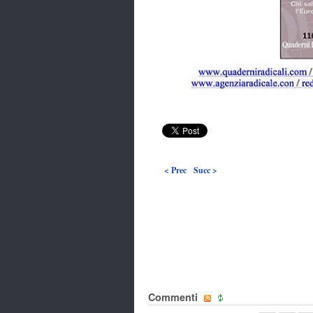
< Prec
Succ >
Commenti