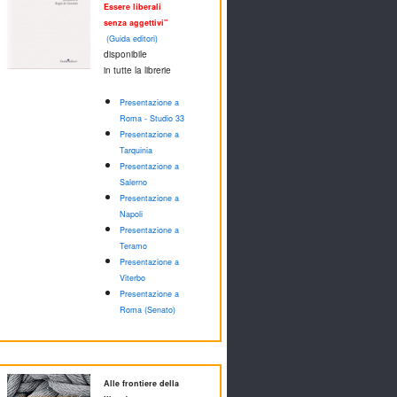
Essere liberali
senza aggettivi"
(Guida editori)
disponibile
in tutte la librerie
Presentazione a
Roma - Studio 33
Presentazione a
Tarquinia
Presentazione a
Salerno
Presentazione a
Napoli
Presentazione a
Teramo
Presentazione a
Viterbo
Presentazione a
Roma (Senato)
Alle frontiere della