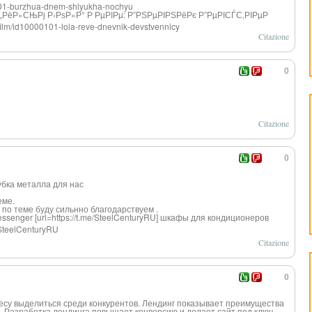
00001-burzhua-dnem-shlyukha-nochyu
„РёР
»СЊРј Р›РѕР»Р° Р РµРІРµ: Р”РЅРµРІРЅРёРє Р”РµРІСЃС‚РІРµР
/film/id10000101-lola-reve-dnevnik-devstvennicy
Citazione
0
Citazione
0
убка металла для нас
еме.
 по теме буду сильнно благодарствуем .
senger [url=https://t.
me/SteelCentury
RU] шкафы для кондиционеров
teelC
enturyRU
Citazione
0
есу выделиться среди конкурентов. Лендинг показывает преимущества
 Разработка лендинга повышает конверсию и делает сайт под ключ