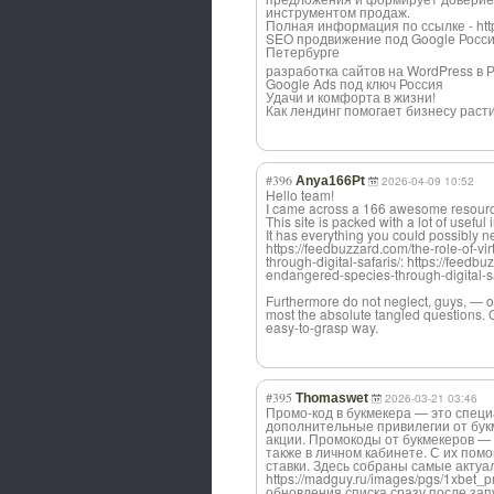
инструментом продаж.
Полная информация по ссылке - https:
SEO продвижение под Google Россия
Петербург
е
разработка сайтов на WordPress в Рос
Google Ads под ключ Россия
Удачи и комфорта в жизни!
Как лендинг помогает бизнесу расти
#396
Anya166Pt
2026-04-09 10:52
Hello team!
I came across a 166 awesome resource 
This site is packed with a lot of useful
It has everything you could possibly nee
https://feedbuzzard.com/the-role-of-vi
through-digital-safaris/: https://feedbu
endangered-species-through-digital-sa
Furthermore do not neglect, guys, — one
most the absolute tangled questions. 
easy-to-grasp way.
#395
Thomaswet
2026-03-21 03:46
Промо-код в букмекера — это специ
дополнительные привилегии от бук
акции. Промокоды от букмекеров — 
также в личном кабинете. С их пом
ставки. Здесь собраны самые актуа
https://madguy.ru/images/pgs/1xbet_
обновления списка сразу после зап