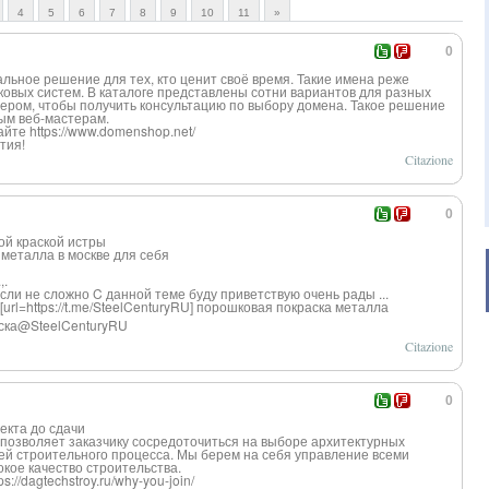
4
5
6
7
8
9
10
11
»
0
льное решение для тех, кто ценит своё время. Такие имена реже
овых систем. В каталоге представлены сотни вариантов для разных
жером, чтобы получить консультацию по выбору домена. Такое решение
ным веб-мастерам.
йте https://www.domenshop.net/
тия!
Citazione
0
й краской истры
 металла в москве для себя
,.
сли не сложно C данной теме буду приветствую очень рады ...
rl=https://t.
me/SteelCentury
RU] порошковая покраска металла
ска@SteelC
enturyRU
Citazione
0
екта до сдачи
 позволяет заказчику сосредоточиться на выборе архитектурных
ей строительного процесса. Мы берем на себя управление всеми
кое качество строительства.
//dagtechstroy.ru/why-you-join/