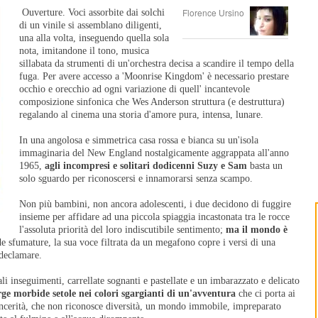
Florence Ursino
Ouverture. Voci assorbite dai solchi
di un vinile si assemblano diligenti,
una alla volta, inseguendo quella sola
nota, imitandone il tono, musica
sillabata da strumenti di un'orchestra decisa a scandire il tempo della
fuga. Per avere accesso a 'Moonrise Kingdom' è necessario prestare
occhio e orecchio ad ogni variazione di quell' incantevole
composizione sinfonica che Wes Anderson struttura (e destruttura)
regalando al cinema una storia d'amore pura, intensa, lunare.
In una angolosa e simmetrica casa rossa e bianca su un'isola
immaginaria del New England nostalgicamente aggrappata all'anno
1965,
agli incompresi e solitari dodicenni Suzy e Sam
basta un
solo sguardo per riconoscersi e innamorarsi senza scampo.
Non più bambini, non ancora adolescenti, i due decidono di fuggire
insieme per affidare ad una piccola spiaggia incastonata tra le rocce
l'assoluta priorità del loro indiscutibile sentimento;
ma il mondo è
e sfumature, la sua voce filtrata da un megafono copre i versi di una
 declamare.
li inseguimenti, carrellate sognanti e pastellate e un imbarazzato e delicato
e morbide setole nei colori sgargianti di un'avventura
che ci porta ai
incerità, che non riconosce diversità, un mondo immobile, impreparato