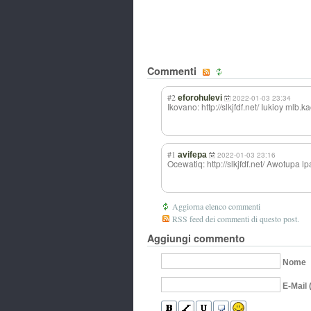
Commenti
#2
eforohulevi
2022-01-03 23:34
Ikovano: http://slkjfdf.net/ Iukioy mlb.k
#1
avifepa
2022-01-03 23:16
Ocewatiq: http://slkjfdf.net/ Awotupa l
Aggiorna elenco commenti
RSS feed dei commenti di questo post.
Aggiungi commento
Nome
E-Mail 