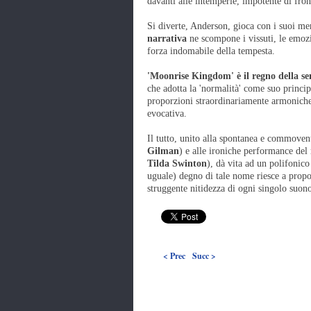
davanti alle intemperie, impotente di fron
Si diverte, Anderson, gioca con i suoi me
narrativa
ne scompone i vissuti, le emozi
forza indomabile della tempesta.
'Moonrise Kingdom' è il regno della sem
che adotta la 'normalità' come suo princi
proporzioni straordinariamente armoniche 
evocativa.
Il tutto, unito alla spontanea e commovent
Gilman
) e alle ironiche performance del r
Tilda Swinton
), dà vita ad un polifonico
uguale) degno di tale nome riesce a propo
struggente nitidezza di ogni singolo suon
< Prec
Succ >