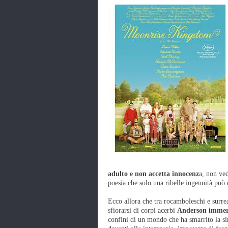
adulto e non accetta innocenz
a, non ved
poesia che solo una ribelle ingenuità può
Ecco allora che tra rocamboleschi e surrea
sfiorarsi di corpi acerbi
Anderson immerg
confini di un mondo che ha smarrito la s