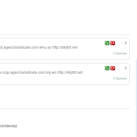
0
aot.agenzi
aradicale.com.w
hu.vp http://slkjfdf.net/
Citazione
0
pa.nujp.agenzi
aradicale.com.b
ly.wo http://slkjfdf.net/
Citazione
(richiesta)