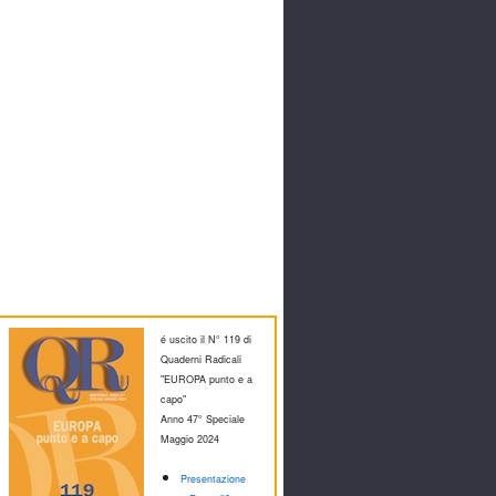
é uscito il N° 119 di
Quaderni Radicali
"EUROPA punto e a
capo"
Anno 47° Speciale
M
aggio 2024
Presentazione