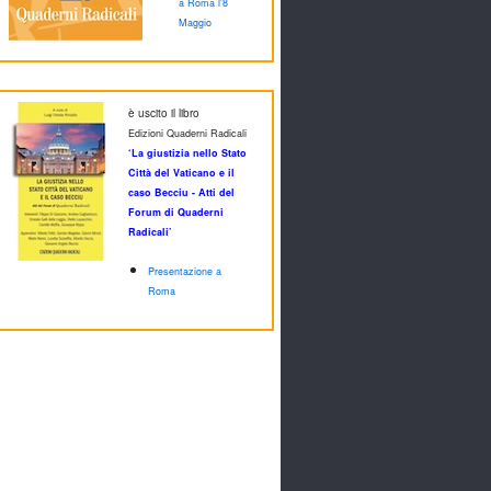
a Roma l'8
Maggio
è uscito il libro
Edizioni Quaderni Radicali
‘La giustizia nello Stato
Città del Vaticano e il
caso Becciu - Atti del
Forum di Quaderni
Radicali’
Presentazione a
Roma