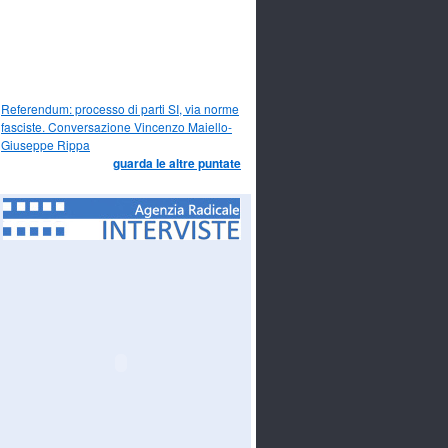
Referendum: processo di parti SI, via norme
fasciste. Conversazione Vincenzo Maiello-
Giuseppe Rippa
guarda le altre puntate