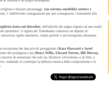
te al fulmine e all'acqua dirompente.
ravigliosi e bizzarri personaggi:
con estrema sensibilità estetica e
oni, l' indifferente rassegnazione per poi consegnarne i frammenti alla
plicità insita nel disordine
, dell'alterità del sogno rispetto ad una realtà
pale parametro: il regista dei Tenenbaum costruisce un dipinto di
attraverso rigide simmetrie, tempi perfetti e un'iconografia altamente
e recitazione dei due piccoli protagonisti (
Kara Hayward e Jared
esto del prestigioso cast (
Bruce Willis, Edward Norton, Bill Murray,
 concerto di sensazioni che solo un 'direttore' (d'orchestra o di film, è
rre, esaltando al contempo la bellezza estatica della composizione e la
o.