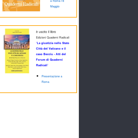
a Roma l'8
Maggio
è uscito il libro
Edizioni Quaderni Radicali
‘La giustizia nello Stato
Città del Vaticano e il
caso Becciu - Atti del
Forum di Quaderni
Radicali’
Presentazione a
Roma