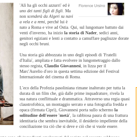
Florence Ursino
'Alì ha gli occhi azzurri' ed è
uno dei tanti figli di figli.
Ma
non
scenderà da Algeri su navi
a vela e a remi
, perché lui è
nato a Roma e vive ad Ostia. Qui, sul lungomare battuto dai
venti d'inverno, ha inizio
la storia di Nader
, sedici anni,
genitori egiziani e lenti a contatto a camuffare pagliuzze dorate
negli occhi bruni.
Una storia già abbozzata in uno degli episodi di 'Fratelli
d'Italia', ampliata e fatta evolvere in lungometraggio dallo
stesso regista,
Claudio Giovannesi
, in lizza per il
Marc'Aurelio d'oro in questa settima edizione del Festival
Internazionale del cinema di Roma.
L'eco della Profezia pasoliniana rimane inalterato per tutta la
durata di un film che, già dalle prime inquadrature, rivela la
sua natura conflittuale e drammatica. Attraverso una regia quasi
claustrofobica, un montaggio serrato e una fotografia fredda e
opaca (firmata Ciprì), Giovannesi porta sullo schermo
la
solitudine dell'essere 'metà'
, la rabbiosa paura di una frattura
identitaria che sembra inevitabile, il desiderio impellente della
conciliazione tra ciò che si deve e ciò che si vuole essere.