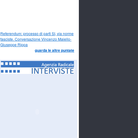
Referendum: processo di parti SI, via norme
fasciste. Conversazione Vincenzo Maiello-
Giuseppe Rippa
guarda le altre puntate