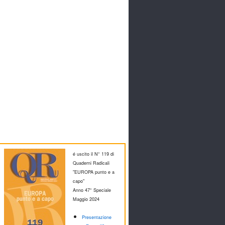
é uscito il N° 119 di
Quaderni Radicali
"EUROPA punto e a
capo"
Anno 47° Speciale
M
aggio 2024
Presentazione