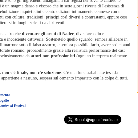
ione
sono gli ingredienti amalgamati dal regista nel rovente calderone
i è un magma denso e viscoso che in sette giorni riveste di l'esistenza di
a ebollizione inquietudini e contraddizioni intimamente connesse con un
ti con culture, tradizioni, princìpi così diversi e contrastanti, eppure così
terarsi in luoghi solcati da altri venti.
ane altro che
diventare gli occhi di Nader
, diventare odio e
 e incosciente cattiveria. Sostenetelo quello sguardo, sembra sillabare in
il marrone sotto il falso azzurro; e sembra possibile farlo, avere sedici anni
 litorale romano, probabilmente grazie alla realistica performance del cast
 esclusivamente da
attori non professionisti
(ognuno interpreta realmente
, non c'è finale, non c'è soluzione
. C'è una fune traballante tesa da
appartiene a nessuno, sospesa sul cemento impastato con le colpe di tutti.
timento
togallo
rmire al Festival