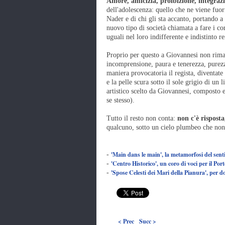
Amore, amicizia, proibizione, integraz
dell'adolescenza: quello che ne viene fuor
Nader e di chi gli sta accanto, portando 
nuovo tipo di società chiamata a fare i con
uguali nel loro indifferente e indistinto rei
Proprio per questo a Giovannesi non rim
incomprensione, paura e tenerezza, purezza
maniera provocatoria il regista, diventate 
e la pelle scura sotto il sole grigio di un
artistico scelto da Giovannesi, composto
se stesso).
Tutto il resto non conta:
non c'è risposta
qualcuno, sotto un cielo plumbeo che non 
'Main dans le main', la metamorfosi del sen
-
'Centro Historico', un coro di voci per il Por
-
'Spose Celesti dei Mari della Pianura', per do
-
< Prec
Succ >