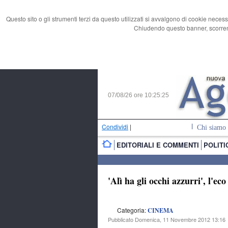
Questo sito o gli strumenti terzi da questo utilizzati si avvalgono di cookie necess
Chiudendo questo banner, scorrend
07/08/26 ore
10:25:26
Condividi
|
Chi siamo
EDITORIALI E COMMENTI
POLITI
'Alì ha gli occhi azzurri', l'e
Categoria:
CINEMA
Pubblicato Domenica, 11 Novembre 2012 13:16