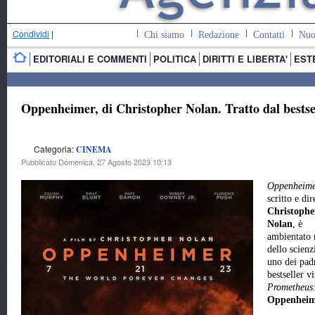
Condividi
|
Chi siamo
Redazione
Contatti
Nuo
EDITORIALI E COMMENTI
POLITICA
DIRITTI E LIBERTA'
EST
Oppenheimer, di Christopher Nolan. Tratto dal best
Categoria:
CINEMA
Pubblicato Domenica, 27 Agosto 2023 10:13
Oppenheim
scritto e dir
Christophe
Nolan
, è
ambientato n
dello scien
uno dei padr
bestseller v
Prometheus
Oppenhei