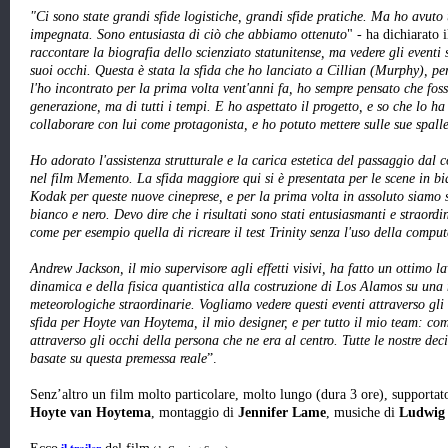
"Ci sono state grandi sfide logistiche, grandi sfide pratiche. Ma ho avuto
impegnata. Sono entusiasta di ciò che abbiamo ottenuto
" - ha dichiarato i
raccontare la biografia dello scienziato statunitense, ma vedere gli eventi 
suoi occhi. Questa è stata la sfida che ho lanciato a Cillian (Murphy), p
l'ho incontrato per la prima volta vent'anni fa, ho sempre pensato che foss
generazione, ma di tutti i tempi. E ho aspettato il progetto, e so che lo h
collaborare con lui come protagonista, e ho potuto mettere sulle sue spall
Ho adorato l'assistenza strutturale e la carica estetica del passaggio dal
nel film Memento. La sfida maggiore qui si è presentata per le scene in 
Kodak per queste nuove cineprese, e per la prima volta in assoluto siamo 
bianco e nero. Devo dire che i risultati sono stati entusiasmanti e straordi
come per esempio quella di ricreare il test Trinity senza l'uso della comput
Andrew Jackson, il mio supervisore agli effetti visivi, ha fatto un ottimo l
dinamica e della fisica quantistica alla costruzione di Los Alamos su un
meteorologiche straordinarie. Vogliamo vedere questi eventi attraverso gli
sfida per Hoyte van Hoytema, il mio designer, e per tutto il mio team: co
attraverso gli occhi della persona che ne era al centro. Tutte le nostre dec
basate su questa premessa reale
”.
Senz’altro un film molto particolare, molto lungo (dura 3 ore), supportato
Hoyte van Hoytema
, montaggio di
Jennifer Lame
, musiche di
Ludwig