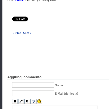
il trailer
Ecco
del film
(da Coming Soon)
< Prec
Succ >
Aggiungi commento
Nome
E-Mail (richiesta)