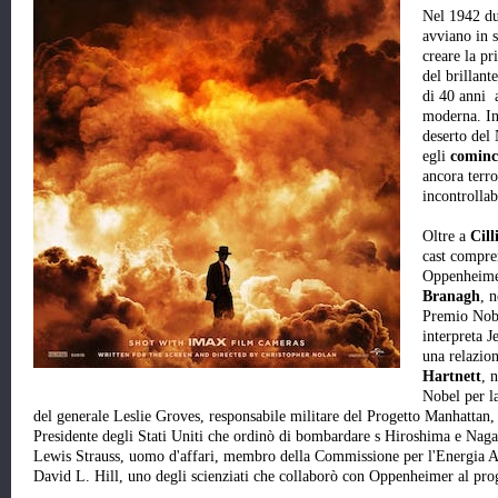
Nel 1942 du
avviano in s
creare la p
del brillant
di 40 anni 
moderna. In 
deserto del
egli
cominc
ancora terro
incontrollab
Oltre a
Cil
cast compr
Oppenheimer
Branagh
, 
Premio Nob
interpreta J
una relazio
Hartnett
, 
Nobel per la
del generale Leslie Groves, responsabile militare del Progetto Manhattan
Presidente degli Stati Uniti che ordinò di bombardare s Hiroshima e Nag
Lewis Strauss, uomo d'affari, membro della Commissione per l'Energia 
David L. Hill, uno degli scienziati che collaborò con Oppenheimer al pro