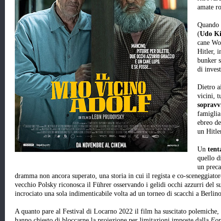
amate ro
Quando u
(
Udo Ki
cane Wol
Hitler, 
bunker s
di inves
Dietro a
vicini, t
sopravv
famiglia
ebreo de
un Hitle
Un
tent
quello d
un preca
dramma non ancora superato, una storia in cui il regista e co-sceneggiat
vecchio Polsky riconosca il Führer osservando i gelidi occhi azzurri del s
incrociato una sola indimenticabile volta ad un torneo di scacchi a Berlin
A quanto pare al Festival di Locarno 2022 il film ha suscitato polemiche, po
hanno chiesto di bloccarne la proiezione per limitazioni imposte dalla
Fon