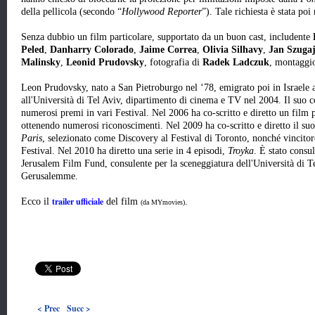
della pellicola (secondo “
Hollywood Reporter
”). Tale richiesta è stata poi
Senza dubbio un film particolare, supportato da un buon cast, includente
Peled
,
Danharry Colorado
,
Jaime Correa
,
Olivia Silhavy
,
Jan Szuga
Malinsky
,
Leonid Prudovsky
, fotografia di
Radek Ladczuk
, montaggi
Leon Prudovsky, nato a San Pietroburgo nel ‘78, emigrato poi in Israele all
all'Università di Tel Aviv, dipartimento di cinema e TV nel 2004. Il suo
numerosi premi in vari Festival. Nel 2006 ha co-scritto e diretto un film 
ottenendo numerosi riconoscimenti. Nel 2009 ha co-scritto e diretto il s
Paris
, selezionato come Discovery al Festival di Toronto, nonché vincitore
Festival. Nel 2010 ha diretto una serie in 4 episodi,
Troyka
. È stato consul
Jerusalem Film Fund, consulente per la sceneggiatura dell'Università di 
Gerusalemme.
trailer ufficiale
Ecco il
del film
.
(da MYmovies)
< Prec
Succ >