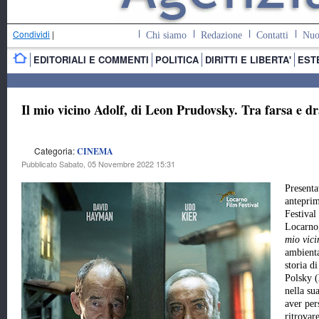
Condividi
|
Chi siamo
Redazione
Contatti
Nuo
EDITORIALI E COMMENTI
POLITICA
DIRITTI E LIBERTA'
EST
Il mio vicino Adolf, di Leon Prudovsky. Tra farsa e d
Categoria:
CINEMA
Pubblicato Sabato, 05 Novembre 2022 15:31
Presenta
anteprim
Festival
Locarn
mio vici
ambienta
storia d
Polsky (
nella su
aver per
ritrovar