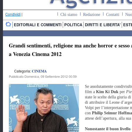
Condividi
|
Chi siamo
Redazione
Contatti
Nuo
EDITORIALI E COMMENTI
POLITICA
DIRITTI E LIBERTA'
EST
Grandi sentimenti, religione ma anche horror e sesso 
a Venezia Cinema 2012
Categoria:
CINEMA
Pubblicato Domenica, 09 Settembre 2012 00:59
Se assolutamente condivisibi
film a
Kim Ki Duk
per
Pie
state le scelte della giuria 
di attribuire il Leone d’arge
Volpi per l’interpretazione 
con
Philip Seimur Hoffm
attese dell’apertura, alla su
Nonostante il buon livello d