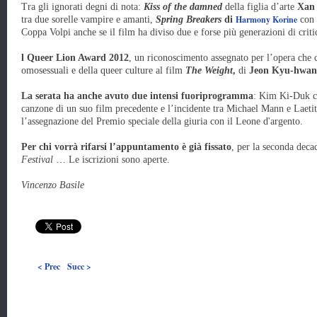
Tra gli ignorati degni di nota:
Kiss of the damned
della figlia d’arte
Xan 
Harmony Korine
tra due sorelle vampire e amanti,
Spring Breakers
di
con
Coppa Volpi anche se il film ha diviso due e forse più generazioni di critic
l Queer Lion Award 2012
, un riconoscimento assegnato per l’opera che c
omosessuali e della queer culture al film
The Weight
,
di
Jeon Kyu-hwan
La serata ha anche avuto due intensi fuoriprogramma
: Kim Ki-Duk ch
canzone di un suo film precedente e l’incidente tra Michael Mann e Laeti
l’assegnazione del Premio speciale della giuria con il Leone d'argento.
Per chi vorrà rifarsi l’appuntamento è già fissato
, per la seconda dec
Festival
… Le iscrizioni sono aperte.
Vincenzo Basile
< Prec
Succ >