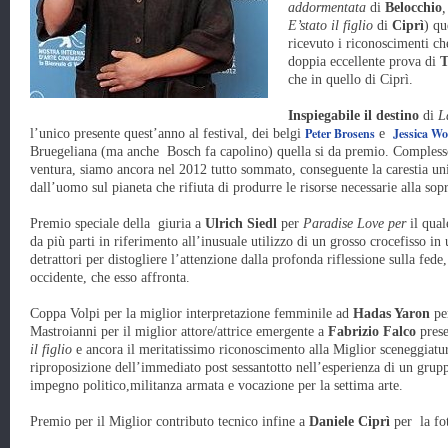
addormentata
di
Belocchio
E’stato il figlio
di
Ciprì
) qu
ricevuto i riconoscimenti ch
doppia eccellente prova di
T
che in quello di Ciprì.
Inspiegabile il destino
di
L
Peter Brosens
Jessica W
l’unico presente quest’anno al festival, dei belgi
e
Bruegeliana (ma anche Bosch fa capolino) quella si da premio. Compless
ventura, siamo ancora nel 2012 tutto sommato, conseguente la carestia un
dall’uomo sul pianeta che rifiuta di produrre le risorse necessarie alla sopr
Premio speciale della giuria a
Ulrich Siedl
per
Paradise Love
per
il qual
da più parti in riferimento all’inusuale utilizzo di un grosso crocefisso in 
detrattori per distogliere l’attenzione dalla profonda riflessione sulla fede, i
occidente, che esso affronta.
Coppa Volpi per la miglior interpretazione femminile ad
Hadas Yaron
pe
Mastroianni per il miglior attore/attrice emergente a
Fabrizio Falco
prese
il figlio
e ancora il meritatissimo riconoscimento alla Miglior sceneggiatu
riproposizione dell’immediato post sessantotto nell’esperienza di un grupp
impegno politico,militanza armata e vocazione per la settima arte.
Premio per il Miglior contributo tecnico infine a
Daniele Ciprì
per la fo