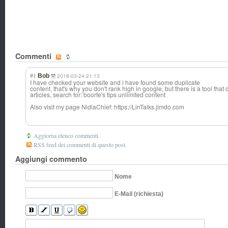
Commenti
#1
Bob
2018-03-24 21:13
I have checked your website and i have found some duplicate
content, that's why you don't rank high in google, but there is a tool th
articles, search for: boorfe's tips unlimited content
Also visit my page NidiaChief: https://LinTalks.jimdo.com
Aggiorna elenco commenti
RSS feed dei commenti di questo post.
Aggiungi commento
Nome
E-Mail (richiesta)