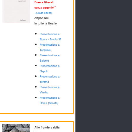
Essere liberali
senza aggettivi"
(Guida editori)
disponibile
in tutte la librerie
Presentazione a
Roma - Studio 33
Presentazione a
Tarquinia
Presentazione a
Salerno
Presentazione a
Napoli
Presentazione a
Teramo
Presentazione a
Viterbo
Presentazione a
Roma (Senato)
Alle frontiere della