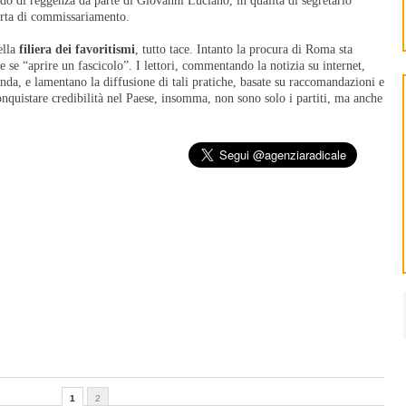
do di reggenza da parte di Giovanni Luciano, in qualità di segretario
sorta di commissariamento.
ella
filiera dei favoritismi
, tutto tace. Intanto la procura di Roma sta
e se “aprire un fascicolo”. I lettori, commentando la notizia su internet,
nda, e lamentano la diffusione di tali pratiche, basate su raccomandazioni e
nquistare credibilità nel Paese, insomma, non sono solo i partiti, ma anche
1
2