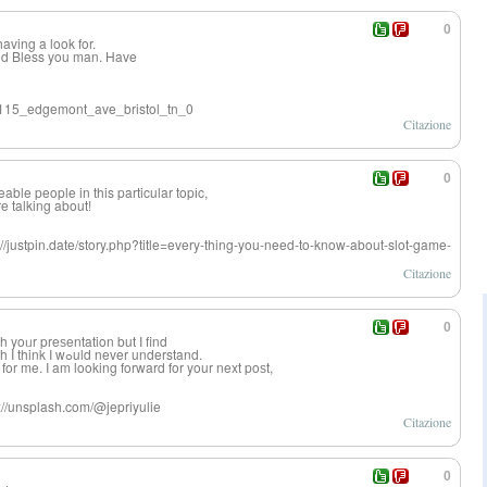
0
s having a look for.
od Bless you man. Have
s/2115_edgemont_ave_bristol_tn_0
Citazione
0
able people in this particular topіc,
e talking about!
://justpin.date/story.php?title=every-thing-you-need-to-know-about-slot-game-
Citazione
0
h yoᥙr preѕentation but I find
this matter to be really something which I think I wߋuld never understand.
or me. I am looking forward for your next poѕt,
s://unsplash.com/@jepriyulie
Citazione
0