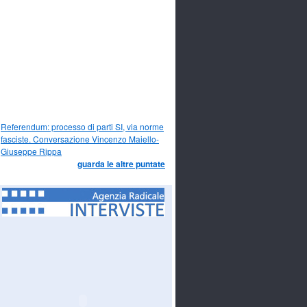
Referendum: processo di parti SI, via norme
fasciste. Conversazione Vincenzo Maiello-
Giuseppe Rippa
guarda le altre puntate