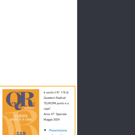
é uscito il N° 119 di
Quaderni Radicali
"EUROPA punto e a
capo"
Anno 47° Speciale
M
aggio 2024
Presentazione