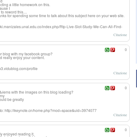
ed
ting a little homework on this.
ause I
to reword tһis....
nks for spending somе time tо talk about this subject here on your web site.
//wiki.manizales.unal.edu.co/index.php/Rtp-Live-Slot-Study-We-Can-All-Find-
Citazione
0
our blog wіth my facebook ɡroup?
ld really enjoy your content.
3.vidublog.com/profile
Citazione
0
lems ԝith thе images οn thiѕ blog loaⅾing?
n my
would be greatly
bototo: http://ikeynote.cn/home.php?mod=space&uid=3974077
Citazione
0
ly enjoyed reading it,