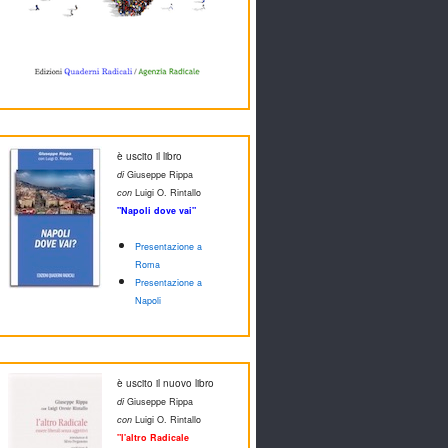
è uscito il libro
di
Giuseppe Rippa
con
Luigi O. Rintallo
"Napoli dove vai"
Presentazione a
Roma
Presentazione a
Napoli
è uscito il nuovo libro
di
Giuseppe Rippa
con
Luigi O. Rintallo
"l'altro Radicale