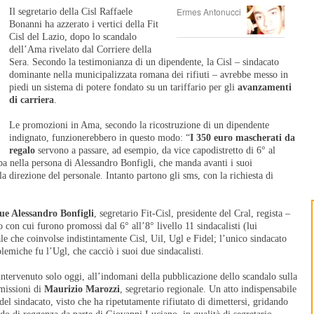
Ermes Antonucci
Il segretario della Cisl Raffaele
Bonanni ha azzerato i vertici della Fit
Cisl del Lazio, dopo lo scandalo
dell’Ama rivelato dal Corriere della
Sera. Secondo la testimonianza di un dipendente, la Cisl – sindacato
dominante nella municipalizzata romana dei rifiuti – avrebbe messo in
piedi un sistema di potere fondato su un tariffario per gli
avanzamenti
di carriera
.
Le promozioni in Ama, secondo la ricostruzione di un dipendente
indignato, funzionerebbero in questo modo: “
I 350 euro mascherati da
regalo
servono a passare, ad esempio, da vice capodistretto di 6° al
upa nella persona di Alessandro Bonfigli, che manda avanti i suoi
 la direzione del personale. Intanto partono gli sms, con la richiesta di
que Alessandro Bonfigli
, segretario Fit-Cisl, presidente del Cral, regista –
o con cui furono promossi dal 6° all’8° livello 11 sindacalisti (lui
 che coinvolse indistintamente Cisl, Uil, Ugl e Fidel; l’unico sindacato
olemiche fu l’Ugl, che cacciò i suoi due sindacalisti.
ntervenuto solo oggi, all’indomani della pubblicazione dello scandalo sulla
missioni di
Maurizio Marozzi
, segretario regionale. Un atto indispensabile
del sindacato, visto che ha ripetutamente rifiutato di dimettersi, gridando