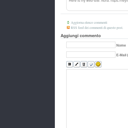
Here is my web-site: Nora: https://h
Aggiorna elenco commenti
RSS feed dei commenti di questo post.
Aggiungi commento
Nome
E-Mail 