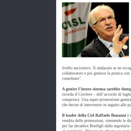
livello successivo. Il sindacato se ne occ
collaboratori e poi gestisce la pratica con
contributo”.
A gestire l’intero sistema sarebbe dun
ricorda il Corriere – dell’accordo di lugli
compreso). Una super-promozione generale
che decise di intervenire in seguito alle p
Il leader della Cisl Raffaele Bonanni
è i
vendita delle promozioni, ottenendo le di
per far decadere Bonfigli dalla segretaria 