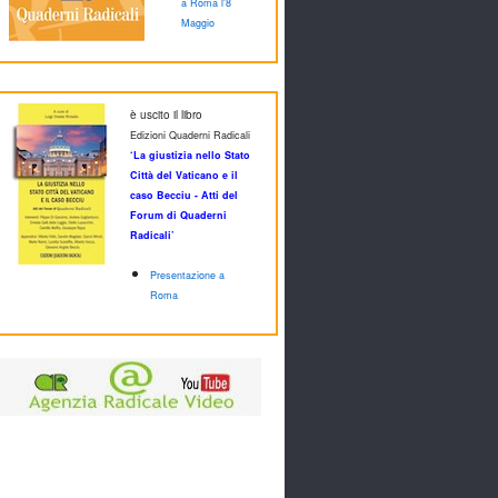
a Roma l'8
Maggio
è uscito il libro
Edizioni Quaderni Radicali
‘La giustizia nello Stato
Città del Vaticano e il
caso Becciu - Atti del
Forum di Quaderni
Radicali’
Presentazione a
Roma