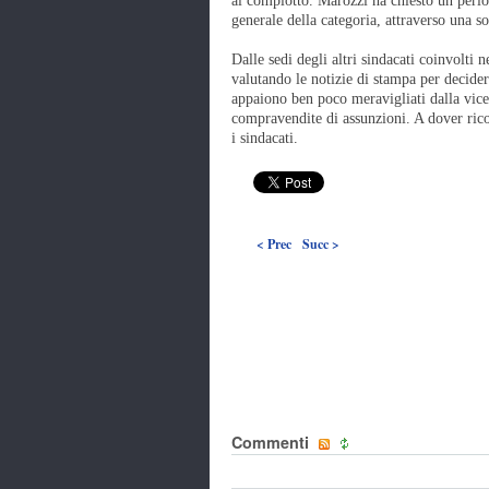
al complotto. Marozzi ha chiesto un perio
generale della categoria, attraverso una 
Dalle sedi degli altri sindacati coinvolti n
valutando le notizie di stampa per decider
appaiono ben poco meravigliati dalla vice
compravendite di assunzioni. A dover rico
i sindacati.
< Prec
Succ >
Commenti