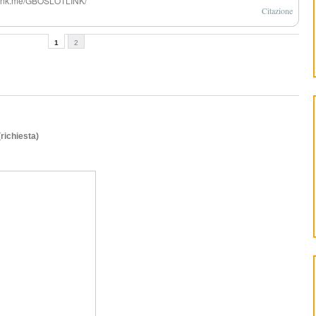
eylink.me/GBOSLOTLINK/
Citazione
1
2
(richiesta)