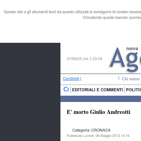
Questo sito o gli strumenti terzi da questo utilizzati si avvalgono di cookie necess
Chiudendo questo banner, scorrend
07/08/26 ore
1:29:45
Condividi
|
Chi siamo
EDITORIALI E COMMENTI
POLITI
E' morto Giulio Andreotti
Categoria: CRONACA
Pubblicato Lunedì, 06 Maggio 2013 14:16