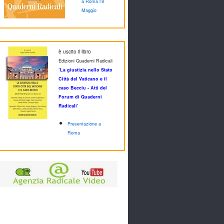
a Roma l'8
Maggio
è uscito il libro
Edizioni Quaderni Radicali
‘La giustizia nello Stato
Città del Vaticano e il
caso Becciu - Atti del
Forum di Quaderni
Radicali’
Presentazione a
Roma