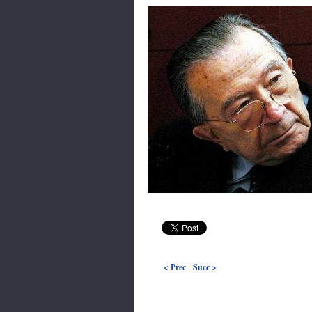
< Prec
Succ >