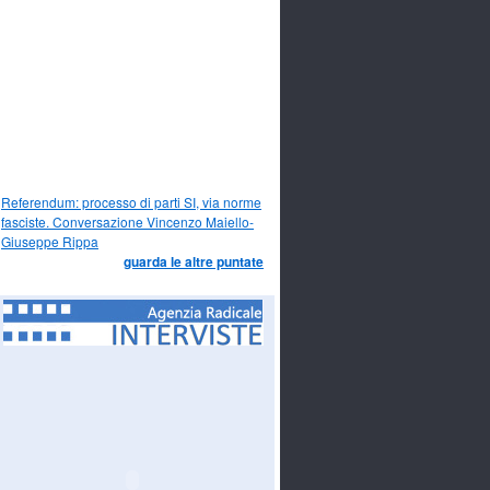
Referendum: processo di parti SI, via norme
fasciste. Conversazione Vincenzo Maiello-
Giuseppe Rippa
guarda le altre puntate