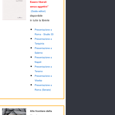
Essere liberali
senza aggettivi"
(Guida editori)
disponibile
in tutte la librerie
Presentazione a
Roma - Studio 33
Presentazione a
Tarquinia
Presentazione a
Salerno
Presentazione a
Napoli
Presentazione a
Teramo
Presentazione a
Viterbo
Presentazione a
Roma (Senato)
Alle frontiere della