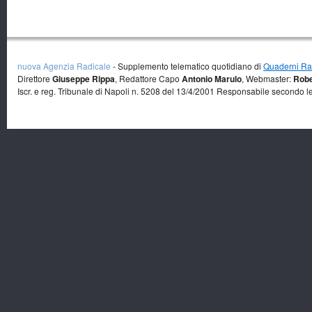
nuova Agenzia Radicale
- Supplemento telematico quotidiano di
Quaderni Rad
Direttore
Giuseppe Rippa
, Redattore Capo
Antonio Marulo
, Webmaster:
Robe
Iscr. e reg. Tribunale di Napoli n. 5208 del 13/4/2001 Responsabile secondo l