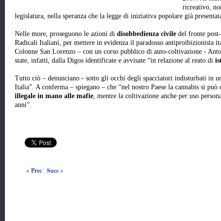
ricreativo, no
legislatura, nella speranza che la legge di iniziativa popolare già presenta
Nelle more, proseguono le azioni di
disobbedienza civile
del fronte post-
Radicali Italiani, per mettere in evidenza il paradosso antiproibizionista i
Colonne San Lorenzo – con un corso pubblico di auto-coltivazione - Ant
state, infatti, dalla Digos identificate e avvisate “in relazione al reato di
is
Tutto ciò – denunciano - sotto gli occhi degli spacciatori indisturbati in u
Italia”. A conferma – spiegano – che “nel nostro Paese la cannabis si pu
illegale in mano alle mafie
, mentre la coltivazione anche per uso persona
anni”.
< Prec
Succ >