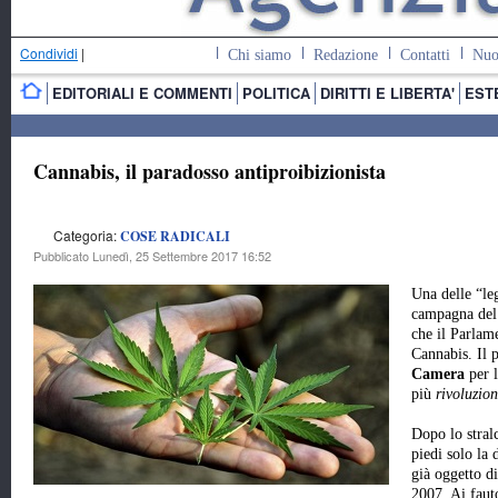
Condividi
|
Chi siamo
Redazione
Contatti
Nuo
EDITORIALI E COMMENTI
POLITICA
DIRITTI E LIBERTA'
EST
Cannabis, il paradosso antiproibizionista
Categoria:
COSE RADICALI
Pubblicato Lunedì, 25 Settembre 2017 16:52
Una delle “le
campagna del 
che il Parlame
Cannabis. Il
Camera
per l
più
rivoluzion
Dopo lo stral
piedi solo la d
già oggetto di
2007. Ai fauto