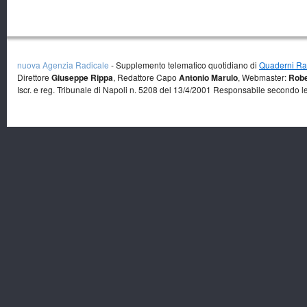
nuova Agenzia Radicale
- Supplemento telematico quotidiano di
Quaderni Rad
Direttore
Giuseppe Rippa
, Redattore Capo
Antonio Marulo
, Webmaster:
Robe
Iscr. e reg. Tribunale di Napoli n. 5208 del 13/4/2001 Responsabile secondo l