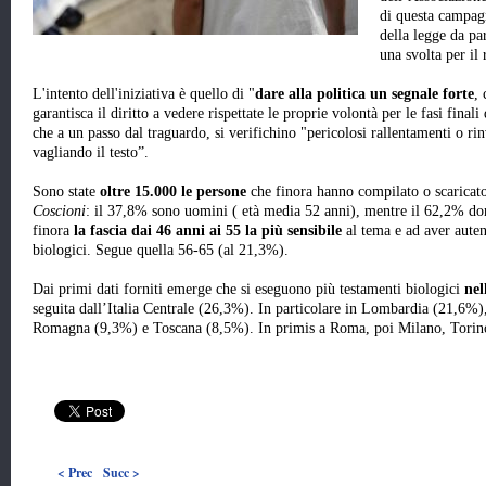
di questa campag
della legge da pa
una svolta per il 
L'intento dell'iniziativa è quello di "
dare alla politica un segnale forte
,
garantisca il diritto a vedere rispettate le proprie volontà per le fasi finali
che a un passo dal traguardo, si verifichino "pericolosi rallentamenti o ri
vagliando il testo”.
Sono state
oltre 15.000 le persone
che finora hanno compilato o scaricato
Coscioni
: il 37,8% sono uomini ( età media 52 anni), mentre il 62,2% don
finora
la fascia dai 46 anni ai 55 la più sensibile
al tema e ad aver auten
biologici. Segue quella 56-65 (al 21,3%).
Dai primi dati forniti emerge che si eseguono più testamenti biologici
nel
seguita dall’Italia Centrale (26,3%). In particolare in Lombardia (21,6%)
Romagna (9,3%) e Toscana (8,5%). In primis a Roma, poi Milano, Torin
< Prec
Succ >