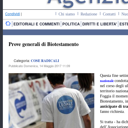
Condividi
|
Chi siamo
Redazione
Contatti
Nuo
EDITORIALI E COMMENTI
POLITICA
DIRITTI E LIBERTA'
EST
Prove generali di Biotestamento
Categoria:
COSE RADICALI
Pubblicato Domenica, 14 Maggio 2017 11:09
Questa fine setti
nazionale
condotta
nel corso degli ul
territorio nazio
Foggia
il momen
Biotestamento, in
anticipate di tr
fanno richiesta.
Si tratta - ha di
dell’Associazion