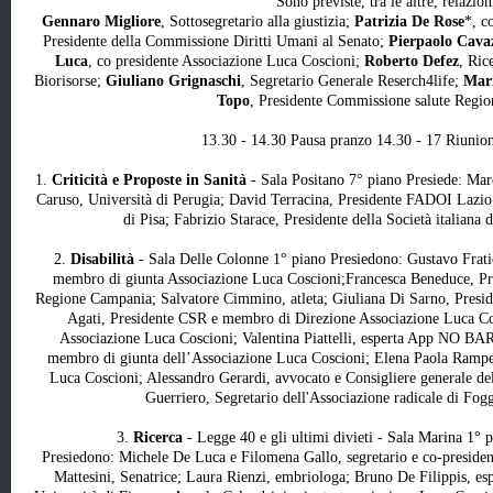
Sono previste, tra le altre, relazion
Gennaro Migliore
, Sottosegretario alla giustizia;
Patrizia De Rose
*, c
Presidente della Commissione Diritti Umani al Senato;
Pierpaolo Cava
Luca
, co presidente Associazione Luca Coscioni;
Roberto Defez
, Ric
Biorisorse;
Giuliano Grignaschi
, Segretario Generale Reserch4life;
Mari
Topo
, Presidente Commissione salute Regi
13.30 - 14.30 Pausa pranzo 14.30 - 17 Riunio
1.
Criticità e Proposte in Sanità
- Sala Positano 7° piano
Presiede: Mar
Caruso, Università di Perugia; David Terracina, Presidente FADOI Lazio
di Pisa; Fabrizio Starace, Presidente della Società italiana 
2.
Disabilità
- Sala Delle Colonne 1° piano
Presiedono: Gustavo Frati
membro di giunta Associazione Luca Coscioni;Francesca Beneduce, Pr
Regione Campania; Salvatore Cimmino, atleta; Giuliana Di Sarno, Preside
Agati, Presidente CSR e membro di Direzione Associazione Luca Cos
Associazione Luca Coscioni; Valentina Piattelli, esperta App NO BAR
membro di giunta dell’Associazione Luca Coscioni; Elena Paola Rampe
Luca Coscioni; Alessandro Gerardi, avvocato e Consigliere generale de
Guerriero, Segretario dell'Associazione radicale di Fogg
3.
Ricerca
- Legge 40 e gli ultimi divieti - Sala Marina 1° 
Presiedono: Michele De Luca e Filomena Gallo, segretario e co-presiden
Mattesini, Senatrice; Laura Rienzi, embriologa; Bruno De Filippis, espe