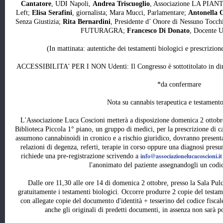
Cantatore
, UDI Napoli,
Andrea Triscuoglio
, Associazione LA PIA
Left;
Elisa Serafini
, giornalista; Mara Mucci, Parlamentare;
Antonella 
Senza Giustizia;
Rita Bernardini
, Presidente d’ Onore di Nessuno Tocch
FUTURAGRA;
Francesco Di Donato
, Docente U
(In mattinata: autentiche dei testamenti biologici e prescrizio
ACCESSIBILITA' PER I NON Udenti: Il Congresso è sottotitolato in dirett
*da confermare
Nota su cannabis terapeutica e testament
L'Associazione Luca Coscioni metterà a disposizione domenica 2 ottobre 
Biblioteca Piccola 1° piano, un gruppo di medici, per la prescrizione di ca
assumono cannabinoidi in cronico e a rischio giuridico, dovranno presenta
relazioni di degenza, referti, terapie in corso oppure una diagnosi presunt
info@associazionelucacoscioni.it
richiede una pre-registrazione scrivendo a
l'anonimato del paziente assegnandogli un codi
Dalle ore 11,30 alle ore 14 di domenica 2 ottobre, presso la Sala Pulc
gratuitamente i testamenti biologici. Occorre produrre 2 copie del testam
con allegate copie del documento d'identità + tesserino del codice fiscale
anche gli originali di predetti documenti, in assenza non sarà p