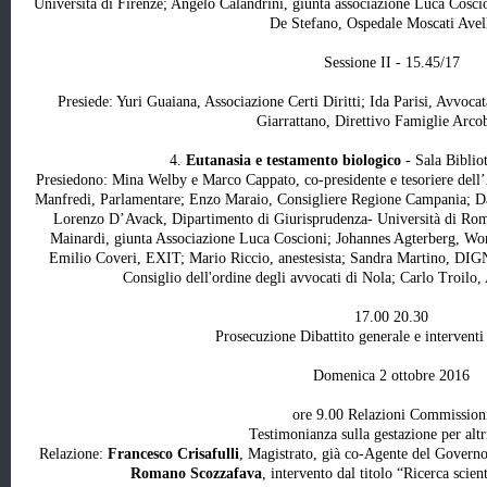
Università di Firenze; Angelo Calandrini, giunta associazione Luca Cosci
De Stefano, Ospedale Moscati Avel
Sessione II - 15.45/17
Presiede: Yuri Guaiana, Associazione Certi Diritti;
Ida Parisi, Avvocat
Giarrattano, Direttivo Famiglie Arco
4.
Eutanasia e testamento biologico
- Sala Biblio
Presiedono: Mina Welby e Marco Cappato, co-presidente e tesoriere dell
Manfredi, Parlamentare; Enzo Maraio, Consigliere Regione Campania; Da
Lorenzo D’Avack, Dipartimento di Giurisprudenza- Università di Rom
Mainardi, giunta Associazione Luca Coscioni; Johannes Agterberg, Worl
Emilio Coveri, EXIT; Mario Riccio, anestesista; Sandra Martino, DIG
Consiglio dell'ordine degli avvocati di Nola; Carlo Troilo
17.00 20.30
Prosecuzione Dibattito generale e intervent
Domenica 2 ottobre 2016
ore 9.00 Relazioni Commission
Testimonianza sulla gestazione per alt
Relazione:
Francesco Crisafulli
, Magistrato, già co-Agente del Governo 
Romano Scozzafava
, intervento dal titolo “Ricerca scien