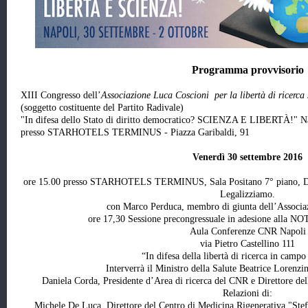
Programma provvisorio
XIII Congresso dell’
Associazione Luca Coscioni per la libertà di ricerca s
(soggetto costituente del Partito Radivale)
"In difesa dello Stato di diritto democratico? SCIENZA E LIBERTÀ!" Nap
presso STARHOTELS TERMINUS - Piazza Garibaldi, 91
Venerdì 30 settembre 2016
ore 15.00 presso STARHOTELS TERMINUS, Sala Positano 7° piano, Dib
Legalizziamo.
con Marco Perduca, membro di giunta dell’Associa
ore 17,30 Sessione precongressuale in adesione all
Aula Conferenze CNR Napoli
via Pietro Castellino 111
“In difesa della libertà di ricerca in camp
Interverrà il Ministro della Salute Beatrice Lorenzi
Daniela Corda, Presidente d’Area di ricerca del CNR e Direttore dell
Relazioni di:
Michele De Luca, Direttore del Centro di Medicina Rigenerativa "Stef