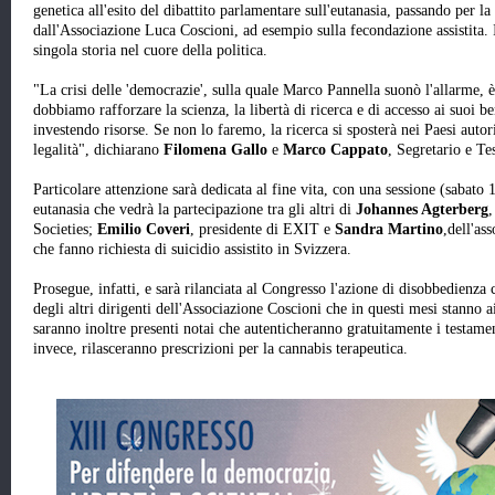
genetica all'esito del dibattito parlamentare sull'eutanasia, passando per la
dall'Associazione Luca Coscioni, ad esempio sulla fecondazione assistita.
singola storia nel cuore della politica.
"La crisi delle 'democrazie', sulla quale Marco Pannella suonò l'allarme, è
dobbiamo rafforzare la scienza, la libertà di ricerca e di accesso ai suoi b
investendo risorse. Se non lo faremo, la ricerca si sposterà nei Paesi autor
legalità", dichiarano
Filomena Gallo
e
Marco Cappato
, Segretario e T
Particolare attenzione sarà dedicata al fine vita, con una sessione (sabato
eutanasia che vedrà la partecipazione tra gli altri di
Johannes Agterberg
,
Societies;
Emilio Coveri
, presidente di EXIT e
Sandra Martino
,dell'as
che fanno richiesta di suicidio assistito in Svizzera.
Prosegue, infatti, e sarà rilanciata al Congresso l'azione di disobbedienza 
degli altri dirigenti dell'Associazione Coscioni che in questi mesi stanno 
saranno inoltre presenti notai che autenticheranno gratuitamente i testamen
invece, rilasceranno prescrizioni per la cannabis terapeutica.