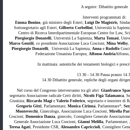
A seguire: Dibattito generale
Interventi programmati di:
Emma Bonino
, già ministro degli Esteri;
Luigi De Magistris
, Sinda
Sottosegretario agli Esteri;
Gilberto Corbellini
, Università la Sapien
Centro di Ricerca Interdipartimentale European Centre for Law, S
Piergiorgio Donatelli
, Università La Sapienza;
Marta Tomasi
, Unive
Marco Gentili
, co presidente Associazione Luca Coscioni;
Mina Welby
,
Piergiorgio Donatelli
, Università La Sapienza;
Anna
e
Rodolfo
Cosci
Federazione Umanista Europea;
Alfonso Andria
Alfonso,
In mattinata: autentiche dei testamenti biologici e presc
13.30 - 14.30 Pausa pranzo 14.
14.30 Dibattito generale, repliche degli organi dirige
Nel corso del Congresso interverranno tra gli altri:
Gianfranco Spad
segretario Associazione radicale Certi diritti,
Nicolò Figà Talamanca
, S
Giustizia;
Riccardo Magi
e
Valerio Federico
, segretario e tesoriere di R
Gregorio Gitti
, Parlamentare;
Monica Cirinna
̀, Parlamentare*;
Ser
Montevecchi
, Ginecologo, Associazione Luca Coscioni;
Mirella Par
Coscioni;
Domenico Danza
, ginecolo, Consigliere Generale Associazion
Generale Associazione Luca Coscioni,
Gianni Melilla
, Parlamentare;
Teresa Agati
, Presidente CSR,
Alessandro Capriccioli
, Consigliere Gen