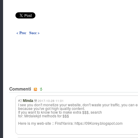
< Prec
Succ >
Commenti
#2
Minda
2017-10-28 11:01
I see you don't monetize your website, don't waste your traffic, you can
because you've got high quality content.
If you want to know how to make extra $$$, search
for: Mrdalekjd methods for $$$
Here is my web-site :: FirstYanira: https://09Korey.blogspot.com