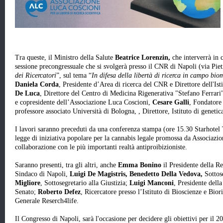
Tra queste, il Ministro della Salute
Beatrice Lorenzin,
che interverrà in
sessione precongressuale che si svolgerà presso il CNR di Napoli (via Pietr
dei Ricercatori
”, sul tema “
In difesa della libertà di ricerca in campo bio
Daniela Corda
, Presidente d’Area di ricerca del CNR e Direttore dell'Ist
De Luca
, Direttore del Centro di Medicina Rigenerativa "Stefano Ferrari
e copresidente dell’Associazione Luca Coscioni,
Cesare Galli
, Fondatore 
professore associato Università di Bologna, , Direttore, Istituto di geneti
I lavori saranno preceduti da una conferenza stampa (ore 15.30 Starhote
legge di iniziativa popolare per la cannabis legale promossa da Associazion
collaborazione con le più importanti realtà antiproibizioniste.
Saranno presenti, tra gli altri, anche
Emma Bonino
il Presidente della 
Sindaco di Napoli,
Luigi De Magistris, Benedetto Della Vedova,
Sottos
Migliore
,
Sottosegretario alla Giustizia;
Luigi Manconi
, Presidente dell
Senato;
Roberto Defez
, Ricercatore presso
l’Istituto di Bioscienze e Bior
Generale Reserch4life.
Il Congresso di Napoli, sarà l'occasione per decidere gli obiettivi per il 2