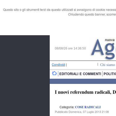
Questo sito o gli strumenti terzi da questo utilizzati si avvalgono di cookie necess
Chiudendo questo banner, scorrend
08/08/26 ore
14:36:51
Condividi
|
Chi siamo
EDITORIALI E COMMENTI
POLITI
I nuovi referendum radicali, D
Categoria:
COSE RADICALI
Pubblicato Domenica, 07 Luglio 2013 21:08