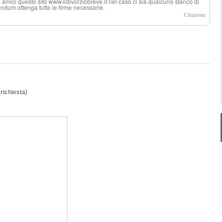
 amici questo sito www.ildivorziobreve.it nel caso ci sia qualcuno stanco di
endum ottenga tutte le firme necessarie.
Citazione
(richiesta)