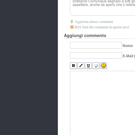
cristiana! Comunque segnalo a tutti gli
aspettare, anche se spero che il refer
Aggiorna elenco commenti
RSS feed dei commenti di questo post.
Aggiungi commento
Nome
E-Mail 