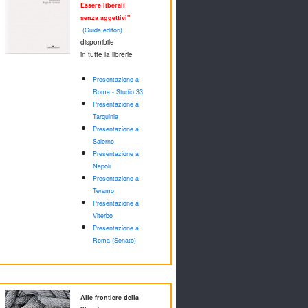
Essere liberali
senza aggettivi"
(Guida editori)
disponibile
in tutte la librerie
Presentazione a
Roma - Studio 33
Presentazione a
Tarquinia
Presentazione a
Salerno
Presentazione a
Napoli
Presentazione a
Teramo
Presentazione a
Viterbo
Presentazione a
Roma (Senato)
Alle frontiere della