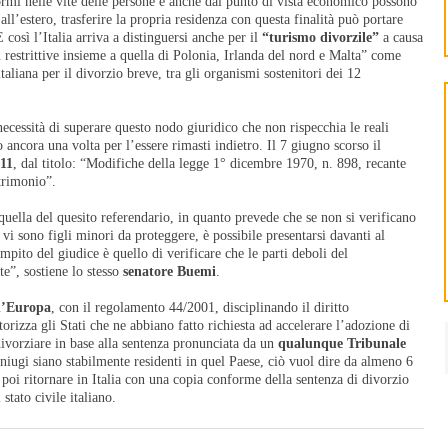
rmi nelle vite delle persone e anche dal punto di vista economico possono
all’estero, trasferire la propria residenza con questa finalità può portare
 così l’Italia arriva a distinguersi anche per il
“turismo divorzile”
a causa
iù restrittive insieme a quella di Polonia, Irlanda del nord e Malta” come
taliana per il divorzio breve, tra gli organismi sostenitori dei 12
necessità di superare questo nodo giuridico che non rispecchia le reali
o ancora una volta per l’essere rimasti indietro. Il 7 giugno scorso il
11
, dal titolo: “Modifiche della legge 1° dicembre 1970, n. 898, recante
trimonio”.
 quella del quesito referendario, in quanto prevede che se non si verificano
n vi sono figli minori da proteggere, è possibile presentarsi davanti al
ito del giudice è quello di verificare che le parti deboli del
e”, sostiene lo stesso
senatore Buemi
.
d’Europa
, con il regolamento 44/2001, disciplinando il diritto
rizza gli Stati che ne abbiano fatto richiesta ad accelerare l’adozione di
divorziare in base alla sentenza pronunciata da un
qualunque Tribunale
niugi siano stabilmente residenti in quel Paese, ciò vuol dire da almeno 6
poi ritornare in Italia con una copia conforme della sentenza di divorzio
 stato civile italiano.