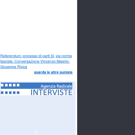
Referendum: processo di parti SI, via norme
fasciste. Conversazione Vincenzo Maiello-
Giuseppe Rippa
guarda le altre puntate