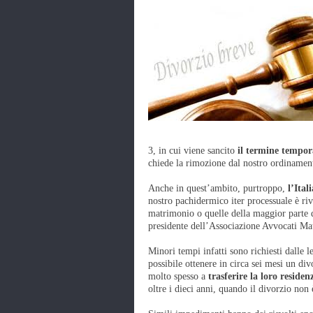
3, in cui viene sancito
il termine tempora
chiede la rimozione dal nostro ordinament
Anche in quest’ambito, purtroppo,
l’Itali
nostro pachidermico iter processuale è rivol
matrimonio o quelle della maggior parte d
presidente dell’Associazione Avvocati Matr
Minori tempi infatti sono richiesti dalle l
possibile ottenere in circa sei mesi un div
molto spesso a
trasferire la loro residen
oltre i dieci anni, quando il divorzio non