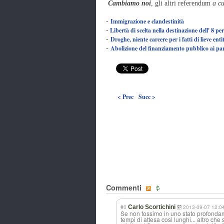
Cambiamo noi
, gli altri referendum
a c
Immigrazione e clandestinità
-
Libertà di scelta nella destinazione dell' 8 per
-
Droghe, niente carcere per i fatti di lieve enti
-
Abolizione del finanziamento pubblico ai par
-
< Prec
Succ >
Commenti
#1
Carlo Scortichini
2013-09-07 12:0
Se non fossimo in uno stato profondam
tempi di attesa così lunghi... altro che