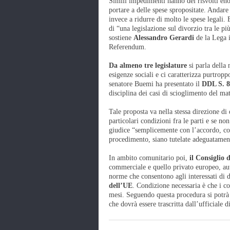
Simili impedimenti hanno dei risvolti eno
portare a delle spese spropositate. Andare 
invece a ridurre di molto le spese legali. E
di “una legislazione sul divorzio tra le p
sostiene
Alessandro Gerardi
de la Lega i
Referendum.
Da almeno tre legislature
si parla della 
esigenze sociali e ci caratterizza purtropp
senatore Buemi ha presentato il
DDL S. 8
disciplina dei casi di scioglimento del ma
Tale proposta va nella stessa direzione di
particolari condizioni fra le parti e se no
giudice “semplicemente con l’accordo, comp
procedimento, siano tutelate adeguatament
In ambito comunitario poi,
il Consiglio 
commerciale e quello privato europeo, auto
norme che consentono agli interessati di 
dell’UE
. Condizione necessaria è che i co
mesi. Seguendo questa procedura si potrà 
che dovrà essere trascritta dall’ufficiale di