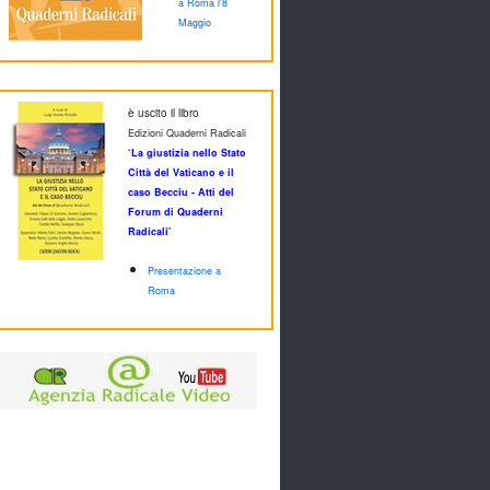
a Roma l'8
Maggio
è uscito il libro
Edizioni Quaderni Radicali
‘La giustizia nello Stato
Città del Vaticano e il
caso Becciu - Atti del
Forum di Quaderni
Radicali’
Presentazione a
Roma