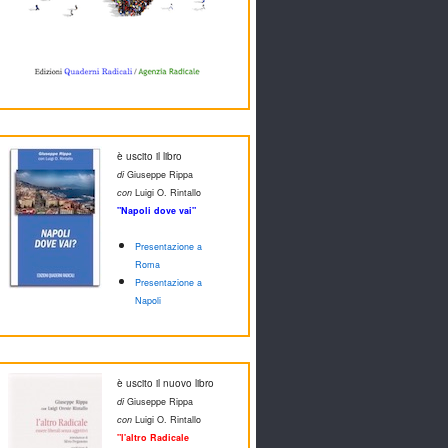
è uscito il libro
di
Giuseppe Rippa
con
Luigi O. Rintallo
"Napoli dove vai"
Presentazione a
Roma
Presentazione a
Napoli
è uscito il nuovo libro
di
Giuseppe Rippa
con
Luigi O. Rintallo
"l'altro Radicale