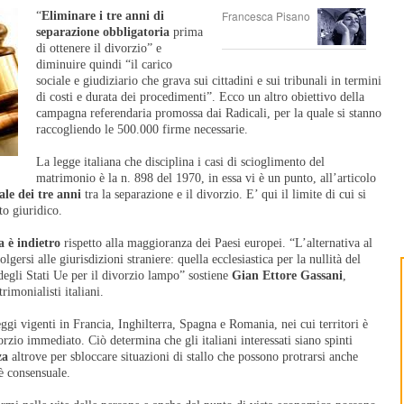
Francesca Pisano
“
Eliminare i tre anni di
separazione
obbligatoria
prima
di ottenere il divorzio” e
diminuire quindi “il carico
sociale e giudiziario che grava sui cittadini e sui tribunali in termini
di costi e durata dei procedimenti”. Ecco un altro obiettivo della
campagna referendaria promossa dai Radicali, per la quale si stanno
raccogliendo le 500.000 firme necessarie.
La legge italiana che disciplina i casi di scioglimento del
matrimonio è la n. 898 del 1970, in essa vi è un punto, all’articolo
le dei tre anni
tra la separazione e il divorzio. E’ qui il limite di cui si
o giuridico.
a è indietro
rispetto alla maggioranza dei Paesi europei. “L’alternativa al
gersi alle giurisdizioni straniere: quella ecclesiastica per la nullità del
egli Stati Ue per il divorzio lampo” sostiene
Gian Ettore Gassani
,
imonialisti italiani.
eggi vigenti in Francia, Inghilterra, Spagna e Romania, nei cui territori è
orzio immediato. Ciò determina che gli italiani interessati siano spinti
za
altrove per sbloccare situazioni di stallo che possono protrarsi anche
 è consensuale.