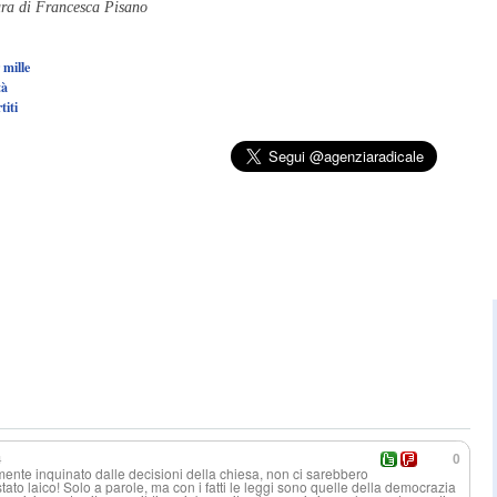
ura di Francesca Pisano
 mille
tà
titi
4
0
ente inquinato dalle decisioni della chiesa, non ci sarebbero
 stato laico! Solo a parole, ma con i fatti le leggi sono quelle della democrazia