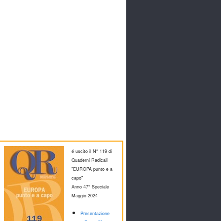
é uscito il N° 119 di
Quaderni Radicali
"EUROPA punto e a
capo"
Anno 47° Speciale
M
aggio 2024
Presentazione