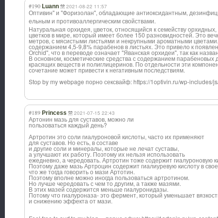
#190
Luann
2021-08-22 11:57
Оптивин" и "Форизолан", обладающие антиоксидантным
, дезинфи
ельным и противоаллергич
еским свойствами.
Натуральная орхидея, цветок, относящийся к семейству орхидных,
цветков в мире, который имеет более 150 разновидностей. Это ве
метров, с мясистыми листьями и некрупными ароматными цветами. 
содержанием 4,5-9,8% парабенов в листьях. Это привело к появле
Orchid", что в переводе означает "Яванская орхидеи", так как назва
В основном, косметические средства с содержанием парабеновых д
красящих веществ и полиглицеринов. По отдельности эти компоне
сочетание может привести к негативным последствиям.
Stop by my webpage порно сексвайф: https://1optivin.ru/wp-includes/js/
#189
Princess
2021-07-15 22:43
Артонин мазь для суставов, можно ли
пользоваться каждый день?
Артротин это соли гиалуроновой кислоты, часто их применяют
для суставов. Но есть, в составе
и другие соли и минералы, которые не лечат суставы,
а улучшают их работу. Поэтому их нельзя использовать
ежедневно, а чередовать. Артротин тоже содержит гиалуроновую к
Поэтому даже мазь Артроцин содержит гиалиуревую кислоту в свое
что же тогда говорить о мази Артотин.
Поэтому вполне можно иногда пользоваться артротином.
Но лучше чередовать с чем то другим, а также мазями.
В этих мазей содержится меньше гиалуронидазы.
Потому что гиалуроназа- это фермент, который уменьшает вязкость
и снижению эффекта от мази.