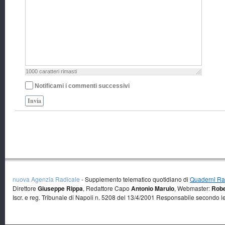
1000
caratteri rimasti
Notificami i commenti successivi
Invia
nuova Agenzia Radicale
- Supplemento telematico quotidiano di
Quaderni Rad
Direttore
Giuseppe Rippa
, Redattore Capo
Antonio Marulo
, Webmaster:
Robe
Iscr. e reg. Tribunale di Napoli n. 5208 del 13/4/2001 Responsabile secondo l