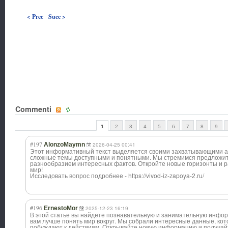
< Prec
Succ >
Commenti
1
2
3
4
5
6
7
8
9
#197
AlonzoMaymn
2026-04-25 00:41
Этот информативный текст выделяется своими захватывающими а
сложные темы доступными и понятными. Мы стремимся предложить
разнообразием интересных фактов. Откройте новые горизонты и р
мир!
Исследовать вопрос подробнее - https://vivod-iz-zapoya-2.ru/
#196
ErnestoMor
2025-12-23 16:19
В этой статье вы найдете познавательную и занимательную инфо
вам лучше понять мир вокруг. Мы собрали интересные данные, к
побуждают к действиям. Открывайте новую информацию и получайт