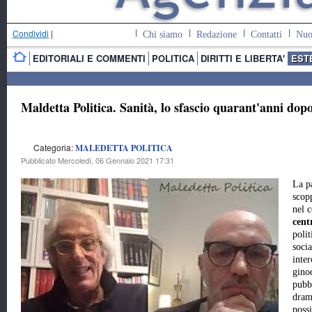
Condividi
|
Chi siamo
Redazione
Contatti
Nuo
EDITORIALI E COMMENTI
POLITICA
DIRITTI E LIBERTA'
EST
Maldetta Politica. Sanità, lo sfascio quarant'anni dop
Categoria:
MALEDETTA POLITICA
Pubblicato Mercoledì, 06 Gennaio 2021 17:31
La p
scop
nel 
cent
poli
soci
inte
ginoc
pubb
dram
possi