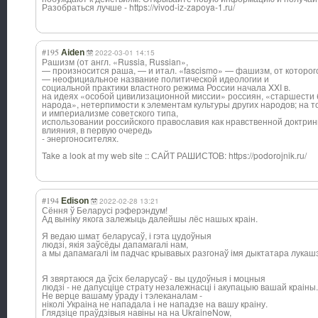
Разобраться лучше - https://vivod-iz-zapoya-1.ru/
#195
Aiden
2022-03-01 14:15
Рашизм (от англ. «Russia, Russian»,
— произносится раша, — и итал. «fascismo» — фашизм, от которого
— неофициальное название политической идеологии и
социальной практики властного режима России начала XXI в.
на идеях «особой цивилизационной миссии» россиян, «старшести 
народа», нетерпимости к элементам культуры других народов; на 
и империализме советского типа,
использовании российского православия как нравственной доктрин
влияния, в первую очередь
- энергоносителях.
Take a look at my web site :: САЙТ РАШИСТОВ: https://podorojnik.ru/
#194
Edison
2022-02-28 13:21
Сёння ў Беларусі рэферэндум!
Ад выніку якога залежыць далейшы лёс нашых краін.
Я ведаю шмат беларусаў, і гэта цудоўныя
людзі, якія заўсёды дапамагалі нам,
а мы дапамагалі ім падчас крывавых разгонаў імя дыктатара лукашэ
Я звяртаюся да ўсіх беларусаў - вы цудоўныя і моцныя
людзі - не дапусціце страту незалежнасці і акупацыю вашай краіны.
Не верце вашаму ўраду і тэлеканалам -
ніколі Украіна не нападала і не нападзе на вашу краіну.
Глядзіце праўдзівыя навіны на на UkraineNow,