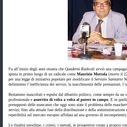
Fu all’inizio degli anni ottanta che Q
uaderni Radicali
avviò una campagn
spinta in primo luogo di un radicale come
Maurizio Mottola
(morto il 22
per una legge di iniziativa popolare per modificare il
Servizio Sanitario N
definimmo l’inefficienza dei servizi, la macchinosità delle prestazioni, l’us
Restammo inascoltati e espulsi dal dibattito politico, come sempre da un 
professionale e
asservito di volta a volta al potere in campo
. E in quell
presupposti delle mancanze che oggi sono state il problema delle mascherin
servizi, fino alla attuale fase della distribuzione e della somministrazione 
reperibilità sul mercato europeo affidata ad una governo di incompetenti)
Le finalità meschine, i criteri, i metodi, le prospettive create a proprio 