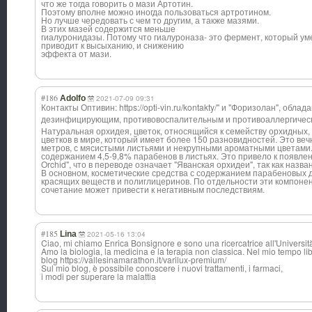
что же тогда говорить о мази Артотин.
Поэтому вполне можно иногда пользоваться артротином.
Но лучше чередовать с чем то другим, а также мазями.
В этих мазей содержится меньше
гиалуронидазы. Потому что гиалуроназа- это фермент, который уме
приводит к высыханию, и снижению
эффекта от мази.
#186
Adolfo
2021-07-09 09:31
Контакты Оптивин: https://opti-vin.ru/kontakty/" и "Форизолан", об
дезинфицирующим
, противовоспалит
ельным и противоаллергич
ес
Натуральная орхидея, цветок, относящийся к семейству орхидных,
цветков в мире, который имеет более 150 разновидностей. Это ве
метров, с мясистыми листьями и некрупными ароматными цветами. 
содержанием 4,5-9,8% парабенов в листьях. Это привело к появле
Orchid", что в переводе означает "Яванская орхидеи", так как назва
В основном, косметические средства с содержанием парабеновых д
красящих веществ и полиглицеринов. По отдельности эти компоне
сочетание может привести к негативным последствиям.
#185
Lina
2021-05-16 13:04
Ciao, mi chiamo Enrica Bonsignore e sono una ricercatrice all'Universi
Amo la biologia, la medicina e la terapia non classica. Nel mio tempo liber
blog https://vallesinamarathon.it/varilux-premium/
Sul mio blog, è possibile conoscere i nuovi trattamenti, i farmaci,
i modi per superare la malattia