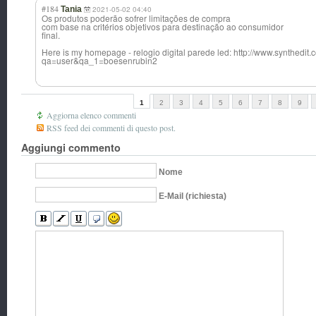
#184
Tania
2021-05-02 04:40
Os produtos poderão sofrer limitações de compra
com base na critérios objetivos para destinação ao consumidor
final.
Here is my homepage - relogio digital parede led: http://www.synthedit
qa=user&qa_1=boesenrubin2
1
2
3
4
5
6
7
8
9
Aggiorna elenco commenti
RSS feed dei commenti di questo post.
Aggiungi commento
Nome
E-Mail (richiesta)