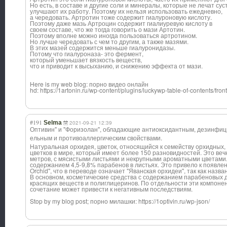
Но есть, в составе и другие соли и минералы, которые не лечат сус
улучшают их работу. Поэтому их нельзя использовать ежедневно,
а чередовать. Артротин тоже содержит гиалуроновую кислоту.
Поэтому даже мазь Артроцин содержит гиалиуревую кислоту в
своем составе, что же тогда говорить о мази Артотин.
Поэтому вполне можно иногда пользоваться артротином.
Но лучше чередовать с чем то другим, а также мазями.
В этих мазей содержится меньше гиалуронидазы.
Потому что гиалуроназа- это фермент,
который уменьшает вязкость веществ,
что и приводит к высыханию, и снижению эффекта от мази.
Here is my web blog: порно видео онлайн
hd: https://1artonin.ru/wp-content/plugins/luckywp-table-of-contents/fro
#191
Selma
2021-09-21 12:39
Оптивин" и "Форизолан", обладающие антиоксидантным
, дезинфи
ельным и противоаллергич
еским свойствами.
Натуральная орхидея, цветок, относящийся к семейству орхидных,
цветков в мире, который имеет более 150 разновидностей. Это ве
метров, с мясистыми листьями и некрупными ароматными цветами. 
содержанием 4,5-9,8% парабенов в листьях. Это привело к появле
Orchid", что в переводе означает "Яванская орхидеи", так как назва
В основном, косметические средства с содержанием парабеновых д
красящих веществ и полиглицеринов. По отдельности эти компоне
сочетание может привести к негативным последствиям.
Stop by my blog post; порно милашки: https://1optivin.ru/wp-json/