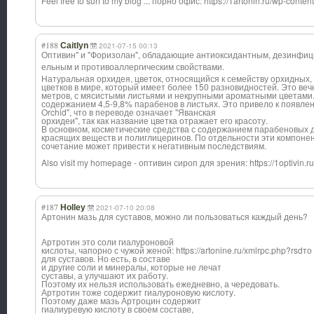
Feel free to surf to my blog ... порно офис: https://1artonin.ru/wp-conten
#188
Caitlyn
2021-07-15 00:13
Оптивин" и "Форизолан", обладающие антиоксидантным
, дезинфи
ельным и противоаллергич
еским свойствами.
Натуральная орхидея, цветок, относящийся к семейству орхидных,
цветков в мире, который имеет более 150 разновидностей. Это ве
метров, с мясистыми листьями и некрупными ароматными цветами. 
содержанием 4,5-9,8% парабенов в листьях. Это привело к появле
Orchid", что в переводе означает "Яванская
орхидеи", так как название цветка отражает его красоту.
В основном, косметические средства с содержанием парабеновых д
красящих веществ и полиглицеринов. По отдельности эти компоне
сочетание может привести к негативным последствиям.
Also visit my homepage - оптивин сироп для зрения: https://1optivin.ru
#187
Holley
2021-07-10 20:08
Артонин мазь для суставов, можно ли пользоваться каждый день?
Артротин это соли гиалуроновой
кислоты, чапорно с чужой женой: https://artonine.ru/xmlrpc.php?rsdт
для суставов. Но есть, в составе
и другие соли и минералы, которые не лечат
суставы, а улучшают их работу.
Поэтому их нельзя использовать ежедневно, а чередовать.
Артротин тоже содержит гиалуроновую кислоту.
Поэтому даже мазь Артроцин содержит
гиалиуревую кислоту в своем составе,