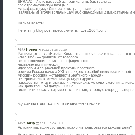
SPRAVDI. Малю вас зрабіць правільны выбар і заявіць
сваю грамадзянскую пазіцыю!
Ад рэферэндуму сёння залежыць - ці станеце вы
ізаляванымі ізгоямі і злачынцамі або свабодным і дэмакратычным 
Валите власть!
Here is my blog post; пресс скачать: https://200rf.com/
#193
Hosea
2022-02-28 00:25
Рашизм (от англ. «Russia, Russian», — произносится раша, — и ита
«fascismo» — фашизм, от которого
взято окончание -изм) — неофициальное
название политической
идеологии и социальной практики властного
режима России начала XXI в. на идеях «особой цивилизационной
миссии» россиян, «старшести братского народа»,
нетерпимости к элементам культуры других
народов; на тоталитаризме и империализме советского типа, испо
как нравственной доктрины и на
геополитических инструментах влияния, в первую очередь - энерго
my website САЙТ РАШИСТОВ: https://transtrek.ru/
#192
Jerry
2021-10-09 11:11
Артонин мазь для суставов, можно ли пользоваться каждый день?
Артротин это соли гиалуроновой кислоты, часто их применяют для 