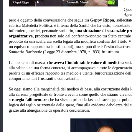
Quest
Agen
però è oggetto della conversazione che segue tra
Geppy Rippa
, sollecita
rubrica Maledetta Politica, è il tema della Sanità che ha visto, nonostant
infermiere, medici, personale sanitario,
una situazione di sostanziale pr
organizzativa
, prodotta non solo dal confronto-scontro tra Stato centrale
prodotto da una scellerata scelta legata alla modifica confusa del Titolo V 
un equivoco rapporto tra le istituzioni), ma si può dire è l’esito disastroso
Sanitario Nazionale
(Legge 23 dicembre 1978, n. 833) fu istituito.
La medicina di massa, che
aveva l’indubitabile valore di medicina soci
alla salute una sua forma concreta, si accompagnava a tutte le degenerazio
perdita di un efficace rapporto tra medico e utente, burocratizzazione del
comportamentali frustranti e contrastanti…
Se oggi siamo alla marginalità del medico di base, alla costruzione della l
alla carenza progettuale di fronte a eventi come quello che stiamo vivendo
strategia fallimentare
che ha vissuto prima la fase del saccheggio, poi qu
logica del taglio orizzontale delle spese, fino alla evidente debolezza del 
grazie alla abnegazione di operatori coscienziosi.