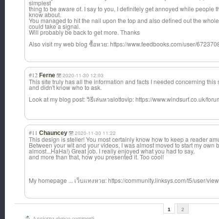
simplest
thing to be aware of. I say to you, I definitely get annoyed while people t
know about.
You managed to hit the nail upon the top and also defined out the whole 
could take a signal.
Will probably be back to get more. Thanks
Also visit my web blog ซื้อหวย: https://www.feedbooks.com/user/6723708
#12
Ferne
2020-11-30 12:03
This site truly has all the information and facts I needed concerning this 
and didn't know who to ask.
Look at my blog post: วิธีเล่นหวยlott
ovip: https://www.windsurf.co.uk/forum
#11
Chauncey
2020-11-30 11:22
This design is steller! You most certainly know how to keep a reader am
Between your wit and your videos, I was almost moved to start my own b
almost...HaHa!) Great job. I really enjoyed what you had to say,
and more than that, how you presented it. Too cool!
My homepage ... เว็บแทงหวย: https://community.linksys.com/t5/user/vie
1
2
Aggiorna elenco commenti