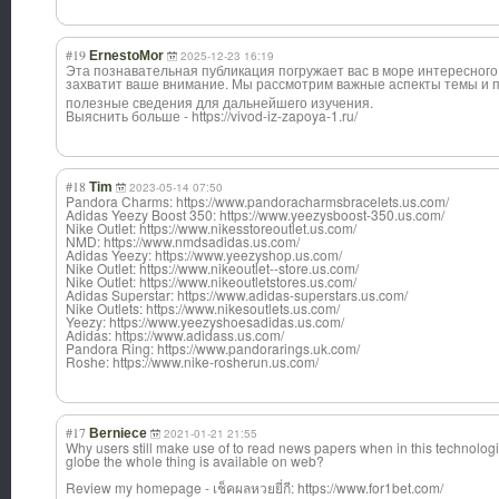
#19
ErnestoMor
2025-12-23 16:19
Эта познавательная публикация погружает вас в море интересного
захватит ваше внимание. Мы рассмотрим важные аспекты темы и п
полезные сведения для дальнейшего изучения.
Выяснить больше - https://vivod-iz-zapoya-1.ru/
#18
Tim
2023-05-14 07:50
Pandora Charms: https://www.pandoracharmsbracelets.us.com/
Adidas Yeezy Boost 350: https://www.yeezysboost-350.us.com/
Nike Outlet: https://www.nikesstoreoutlet.us.com/
NMD: https://www.nmdsadidas.us.com/
Adidas Yeezy: https://www.yeezyshop.us.com/
Nike Outlet: https://www.nikeoutlet--store.us.com/
Nike Outlet: https://www.nikeoutletstores.us.com/
Adidas Superstar: https://www.adidas-superstars.us.com/
Nike Outlets: https://www.nikesoutlets.us.com/
Yeezy: https://www.yeezyshoesadidas.us.com/
Adidas: https://www.adidass.us.com/
Pandora Ring: https://www.pandorarings.uk.com/
Roshe: https://www.nike-rosherun.us.com/
#17
Berniece
2021-01-21 21:55
Why users still make use of to read news papers when in this technologi
globe the whole thing is available on web?
Review my homepage - เช็คผลหวยยี่กี: https://www.for1bet.com/