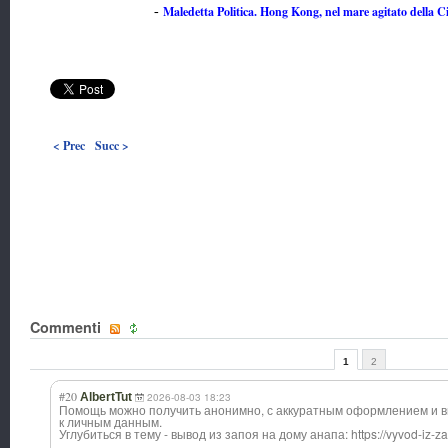
Maledetta Politica. Hong Kong, nel mare agitato della C
-
< Prec
Succ >
Commenti
1
2
#20
AlbertTut
2026-08-03 18:23
Помощь можно получить анонимно, с аккуратным оформлением и
к личным данным.
Углубиться в тему - вывод из запоя на дому анапа: https://vyvod-iz-z