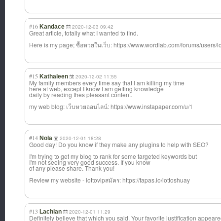
#16
Kandace
2020-12-03 09:42
Great article, totally what I wanted to find.
Here is my page; ซื้อหวยในเว็บ: https://www.wordlab.com/forums/users/l
#15
Kathaleen
2020-12-02 11:55
My family members every time say that I am killing my time
here at web, except I know I am getting knowledge
daily by reading thes pleasant content.
my web blog: เว็บหวยออนไลน์: https://www.instapaper.com/u/1
#14
Nola
2020-12-01 18:28
Good day! Do you know if they make any plugins to help with SEO?
I'm trying to get my blog to rank for some targeted keywords but
I'm not seeing very good success. If you know
of any please share. Thank you!
Review my website - lottovipสมัคร: https://tapas.io/lottoshuay
#13
Lachlan
2020-12-01 11:29
Definitely believe that which you said. Your favorite justification appear