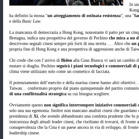
In un
Kong 
ha definito la mossa "
un atteggiamento di ostinata resistenza
”, una "
fa
e della
Basic Law
.
La mancanza di democrazia a Hong Kong, nonostante il patto per un cinq
Bretagna, indica una prospettiva del governo di Pechino
che mira a un d
descrivono segnali cinesi sempre più forti di una stretta …. Altro che
un 
propria fine di Hong Kong e una prospettiva di aggressione anche di Ta
Chi crede che con l’arrivo di
Biden
alla
Casa Bianca
vi sarà un cambio di
mutare si sbaglia. Pechino
seguirà i piani tecnologici e commerciali di
clima viene utilizzato solo come un cosmetico di facciata.
Il potenziamento dell’esercito e della marina cinese hanno altri obiettivi…
Taiwan… confermato proprio dal piano quinquennale del partito comunista
di una conflittualità strategica
su cui bisogna scegliere.
Ovviamente questo
non significa interrompere iniziative commerciali 
solo una sua egemonia. Inoltre non mancano analisti cinesi che guardano co
presidenza di
Xi
, che avendo abbandonato una condotta prudente che fu pr
insicurezza degli attuali leader cinesi, che rischiano di trovarsi, di front
consapevolezza che la Cina è un paese ancora in via di sviluppo, di fronte a
leadership cinese.