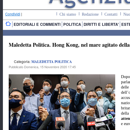
Condividi
|
Chi siamo
Redazione
Contatti
Nuo
EDITORIALI E COMMENTI
POLITICA
DIRITTI E LIBERTA'
EST
Maledetta Politica. Hong Kong, nel mare agitato dell
Categoria:
MALEDETTA POLITICA
Pubblicato Domenica, 15 Novembre 2020 17:45
Dopo 
parla
delle
dell’
accus
nazio
brita
della
atten
e eur