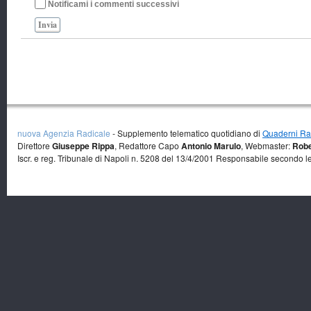
Notificami i commenti successivi
Invia
nuova Agenzia Radicale
- Supplemento telematico quotidiano di
Quaderni Rad
Direttore
Giuseppe Rippa
, Redattore Capo
Antonio Marulo
, Webmaster:
Robe
Iscr. e reg. Tribunale di Napoli n. 5208 del 13/4/2001 Responsabile secondo l