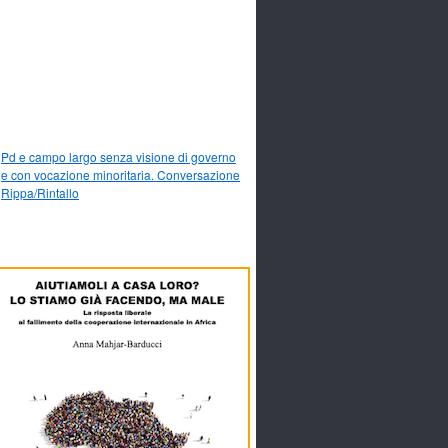
Pd e campo largo senza visione di governo
e con vocazione minoritaria. Conversazione
Rippa/Rintallo