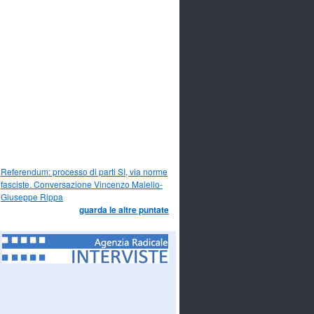
Referendum: processo di parti SI, via norme
fasciste. Conversazione Vincenzo Maiello-
Giuseppe Rippa
guarda le altre puntate