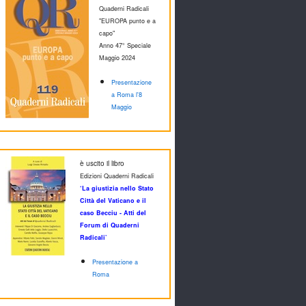
Quaderni Radicali
"EUROPA punto e a
capo"
Anno 47° Speciale
M
aggio 2024
Presentazione
a Roma l'8
Maggio
è uscito il libro
Edizioni Quaderni Radicali
‘La giustizia nello Stato
Città del Vaticano e il
caso Becciu - Atti del
Forum di Quaderni
Radicali’
Presentazione a
Roma