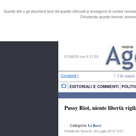
Questo sito o gli strumenti terzi da questo utilizzati si avvalgono di cookie necess
Chiudendo questo banner, scorrend
07/08/26 ore
6:37:04
Condividi
|
Chi siamo
EDITORIALI E COMMENTI
POLITI
Pussy Riot, niente libertà vigi
Categoria:
Le Brevi
Pubblicato Venerdì, 26 Luglio 2013 15:21