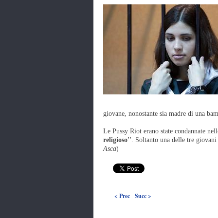
giovane, nonostante sia madre di una bam
Le Pussy Riot erano state condannate nell
religioso''
. Soltanto una delle tre giovani
Asca
)
< Prec
Succ >