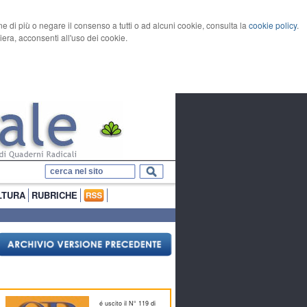
rne di più o negare il consenso a tutti o ad alcuni cookie, consulta la
cookie policy
.
ra, acconsenti all'uso dei cookie.
LTURA
RUBRICHE
é uscito il N° 119 di