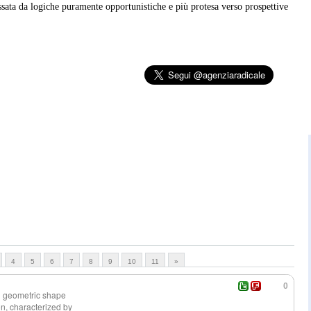
ssata da logiche puramente opportunistiche e più protesa verso prospettive
4
5
6
7
8
9
10
11
»
0
l geometric shape
ion, characterized by