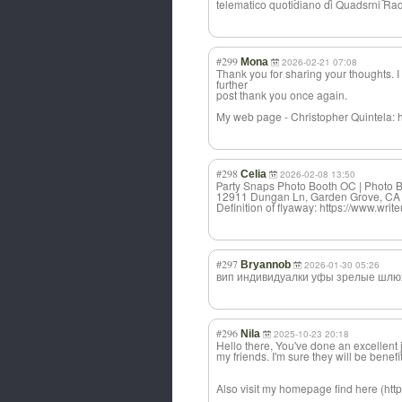
telematico quotidiano di Quadsrni Rad
#299
Mona
2026-02-21 07:08
Thank you for sharing your thoughts. I r
further
post thank you once again.
My web page - Christopher Quintela: h
#298
Celia
2026-02-08 13:50
Ꮲarty Snaps Photo Booth OC | Photo 
12911 Dungan Ln, Garden Grove, CA
Definition of flyaway: https://www.wr
#297
Bryannob
2026-01-30 05:26
вип индивидуалки уфы зрелые шлю
#296
Nila
2025-10-23 20:18
Hello there, You've done an excellent jo
my friends. I'm sure they will be benefi
Also visit my homepage find here (https: