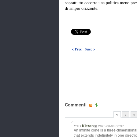
soprattutto occorre una politica meno pre
di ampio orizzonte.
< Prec
Succ >
Commenti
1
2
3
#303
Kieran
2026-08-08 00:37
An infinite cone is a three-dimension
a
that extends indefinitely in one direct