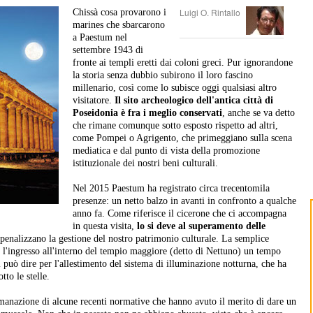
Luigi O. Rintallo
Chissà cosa provarono i
marines che sbarcarono
a Paestum nel
settembre 1943 di
fronte ai templi eretti dai coloni greci. Pur ignorandone
la storia senza dubbio subirono il loro fascino
millenario, così come lo subisce oggi qualsiasi altro
visitatore.
Il sito archeologico dell'antica città di
Poseidonia è fra i meglio conservati
, anche se va detto
che rimane comunque sotto esposto rispetto ad altri,
come Pompei o Agrigento, che primeggiano sulla scena
mediatica e dal punto di vista della promozione
istituzionale dei nostri beni culturali.
Nel 2015 Paestum ha registrato circa trecentomila
presenze: un netto balzo in avanti in confronto a qualche
anno fa. Come riferisce il cicerone che ci accompagna
in questa visita,
lo si deve al superamento delle
enalizzano la gestione del nostro patrimonio culturale. La semplice
re l'ingresso all'interno del tempio maggiore (detto di Nettuno) un tempo
i può dire per l'allestimento del sistema di illuminazione notturna, che ha
tto le stelle.
l'emanazione di alcune recenti normative che hanno avuto il merito di dare un