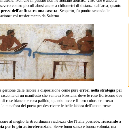
to museale. Non che in passato non ne abbiano abusato, visto che è ancora
 severo contro piccoli abusi anche a chilometri di distanza dall'area, quanto
 pressi dell'anfiteatro una casetta
. Scoperto, fu punito secondo le
azione: col trasferimento da Salerno.
la gestione delle risorse a disposizione come pure
errori nella strategia per
i racconta di un manifesto che vantava Paestum, dove le rose fioriscono due
di rose bianche e rosa pallido, quando invece il loro colore era rosso
 la metafora del poeta per descrivere le belle labbra dell'amata rosse
zzare al meglio la straordinaria ricchezza che l'Italia possiede,
riuscendo a
zia per lo più autoreferenziale
. Serve buon senso e buona volontà, ma