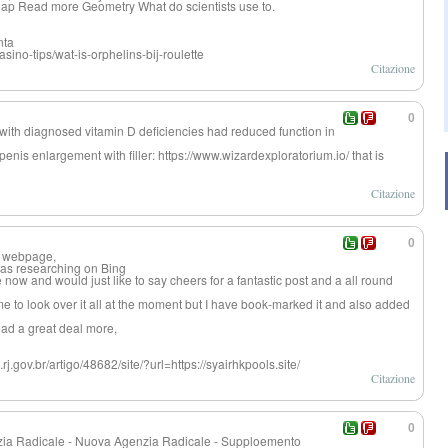
he ap Read more Geometry What do scientists use to.
nta
sino-tips/wat-is-orphelins-bij-roulette
Citazione
0
with diagnosed vitamin D deficiencies had reduced function in
enis enlargement with filler: https://www.wizardexploratorium.io/ that is
Citazione
0
ur webpage,
 was researching on Bing
now and would just like to say cheers for a fantastic post and a all round
ime to look over it all at the moment but I have book-marked it and also added
read a great deal more,
.rj.gov.br/artigo/48682/site/?url=https://syairhkpools.site/
Citazione
0
enzia Radicale - Nuova Agenzia Radicale - Supploemento