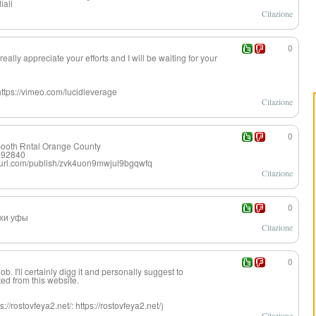
iali
Citazione
0
eally appreciate your efforts and I will be waiting for your
ttps://vimeo.com/lucidleverage
Citazione
0
Booth Ɍntal Orangе County
 92840
iteurl.com/publish/zvk4uon9mwjul9bgqwfq
Citazione
0
хи уфы
Citazione
0
b. I'll certainly digg it and personally suggest to
ted from this website.
//rostovfeya2.net/: https://rostovfeya2.net/)
Citazione