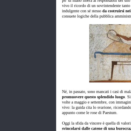
po' di mano libera ai responsabili del si
vivo il ricordo di un sovrintendente tanto
indulgente con sé stesso
da costruirsi nei
consuete logiche della pubblica amministr
Né, in passato, sono mancati i casi di ma
promuovere questo splendido luogo
. S
volte a maggio e settembre, con immagini 
vivo: la guida cita lo svarione, ricordando
appunto come le rose di Paestum.
Oggi la sfida da vincere è quella di valori
svincolarsi dalle catene di una burocra