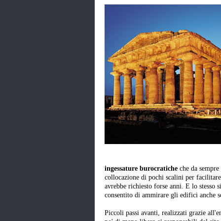
ingessature burocratiche
che da sempre p
collocazione di pochi scalini per facilita
avrebbe richiesto forse anni. E lo stesso s
consentito di ammirare gli edifici anche so
Piccoli passi avanti, realizzati grazie al