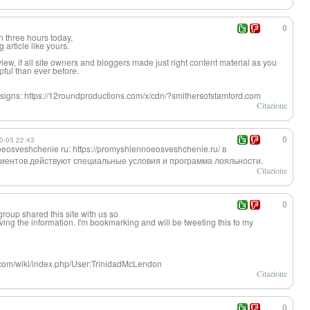
0
n three hours today,
 article like yours.
my view, if all site owners and bloggers made just right content material as you
pful than ever before.
esigns: https://12roundproductions.com/x/cdn/?smithersofstamford.com
Citazione
0-05 22:43
0
oeos
veshchenie ru: https://promyshlennoeos
veshchenie.ru/ в
лиентов действуют специальные условия и программа лояльности.
Citazione
0
oup shared this site with us so
 loving the information. I'm bookmarking and will be tweeting this to my
y.com/wiki/index.php/User:TrinidadMcLendon
Citazione
0