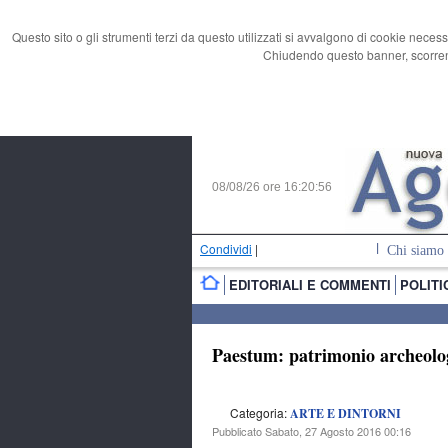
Questo sito o gli strumenti terzi da questo utilizzati si avvalgono di cookie necess
Chiudendo questo banner, scorrend
08/08/26 ore
16:20:57
Condividi
|
Chi siamo
EDITORIALI E COMMENTI
POLITI
Paestum: patrimonio archeolog
Categoria:
ARTE E DINTORNI
Pubblicato Sabato, 27 Agosto 2016 00:16