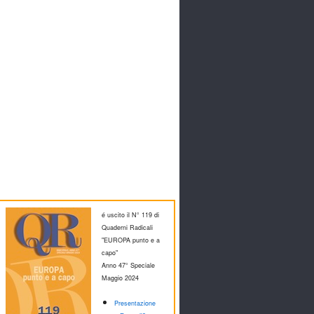
é uscito il N° 119 di
Quaderni Radicali
"EUROPA punto e a
capo"
Anno 47° Speciale
M
aggio 2024
Presentazione