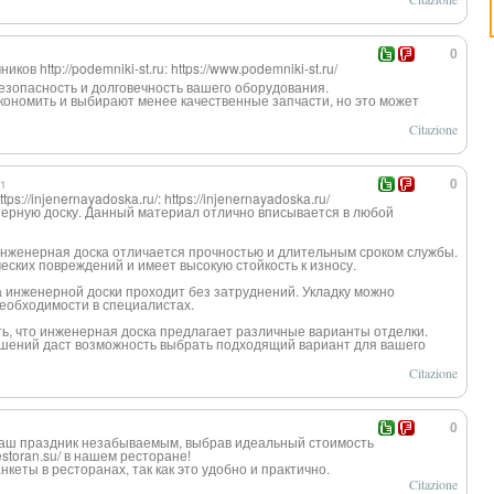
0
ков http://podemniki-st.ru: https://www.podemniki-st.ru/
езопасность и долговечность вашего оборудования.
ономить и выбирают менее качественные запчасти, но это может
Citazione
41
0
s://injenernayadoska.ru/: https://injenernayadoska.ru/
ерную доску. Данный материал отлично вписывается в любой
 инженерная доска отличается прочностью и длительным сроком службы.
ских повреждений и имеет высокую стойкость к износу.
ка инженерной доски проходит без затруднений. Укладку можно
необходимости в специалистах.
ть, что инженерная доска предлагает различные варианты отделки.
ешений даст возможность выбрать подходящий вариант для вашего
Citazione
0
ваш праздник незабываемым, выбрав идеальный стоимость
restoran.su/ в нашем ресторане!
кеты в ресторанах, так как это удобно и практично.
Citazione