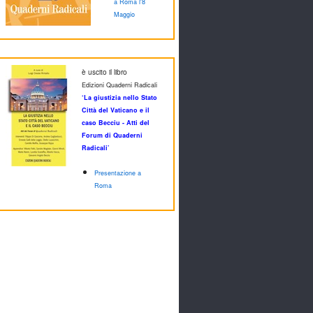
a Roma l'8
Maggio
è uscito il libro
Edizioni Quaderni Radicali
‘La giustizia nello Stato
Città del Vaticano e il
caso Becciu - Atti del
Forum di Quaderni
Radicali’
Presentazione a
Roma