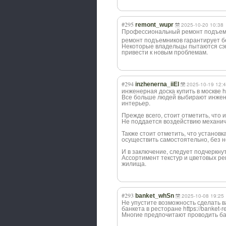
#295
remont_wupr
2025-10-20 10:38
Профессиональны
й ремонт подъемни
ремонт подъемников гарантирует б
Некоторые владельцы пытаются сэк
привести к новым проблемам.
#294
inzhenerna_iiEl
2025-10-19 12:
инженерная доска купить в москве http
Все больше людей выбирают инжен
интерьер.
Прежде всего, стоит отметить, что
Не поддается воздействию механиче
Также стоит отметить, что установ
осуществить самостоятельно, без 
И в заключение, следует подчеркну
Ассортимент текстур и цветовых р
жилища.
#293
banket_whSn
2025-10-08 19:25
Не упустите возможность сделать 
банкета в ресторане https://banket-
Многие предпочитают проводить бан