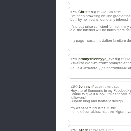
#292
Christen
2025-10-08 10:25
I've been browsing on-line greater tha
but I by no means found any interesting
It's pretty price sufficient for me. In 
did, the internet will be much more hel
my page - custom aviation furniture d
#291
promyshlennyye_sveti
2025-1
Узнайте сколько стоит promyshlenn
нашем каталоге. Для постоянных к
#290
Johnny
2025-10-05 04:37
Hey there! Someone in my Facebook gr
I came to give it a look. I'm definitely
followers!
Superb blog and fantastic design.
my website :: industrial rustic
home décor tables: https://wikigrann
#289
Ara
2025-09-26 11:10