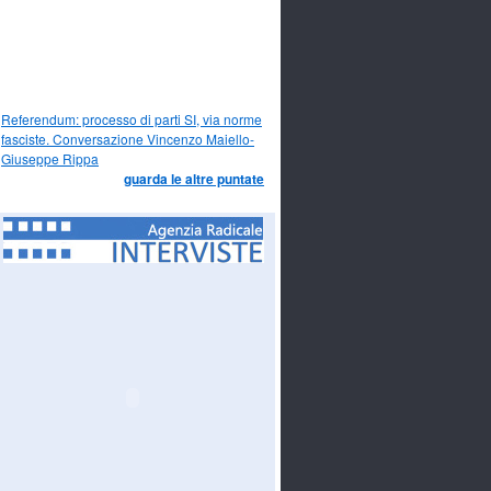
Referendum: processo di parti SI, via norme
fasciste. Conversazione Vincenzo Maiello-
Giuseppe Rippa
guarda le altre puntate