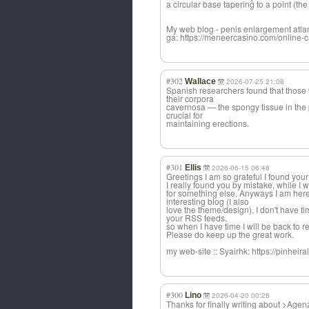
a circular base tapering to a point (t
My web blog - penis enlargement atla
ga: https://meneercasino.com/online-ca
#302
Wallace
2026-07-25 21:08
Spanish researchers found that those 
their corpora
cavernosa — the spongy tissue in the p
crucial for
maintaining erections.
#301
Ellis
2026-06-15 06:48
Greetings I am so grateful I found yo
I really found you by mistake, while I
for something else, Anyways I am here 
interesting blog (I also
love the theme/design), I don't have t
your RSS feeds,
so when I have time I will be back to 
Please do keep up the great work.
my web-site :: Syairhk: https://pinheiral
#300
Lino
2026-04-20 00:26
Thanks for finally writing about >Ag