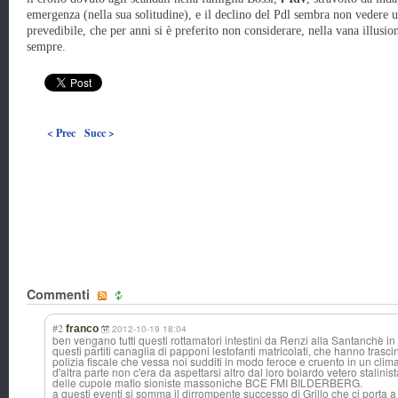
emergenza (nella sua solitudine), e il declino del Pdl sembra non vedere
prevedibile, che per anni si è preferito non considerare, nella vana illusi
sempre.
< Prec
Succ >
Commenti
#2
franco
2012-10-19 18:04
ben vengano tutti questi rottamatori intestini da Renzi alla Santanchè in
questi partiti canaglia di papponi lestofanti matricolati, che hanno trasci
polizia fiscale che vessa noi sudditi in modo feroce e cruento in un clim
d'altra parte non c'era da aspettarsi altro dal loro boiardo vetero stalinis
delle cupole mafio sioniste massoniche BCE FMI BILDERBERG.
a questi eventi si somma il dirrompente successo di Grillo che ci porta a 