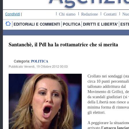
Condividi
|
Chi siamo
Redazione
Contatti
Nuo
EDITORIALI E COMMENTI
POLITICA
DIRITTI E LIBERTA'
EST
Santanchè, il Pdl ha la rottamatrice che si merita
Categoria:
POLITICA
Pubblicato Venerdì, 19 Ottobre 2012 00:03
Crollato nei sondaggi (st
circa 10 punti percentual
tallonato addirittura dal
Movimento di Grillo), de
da scandali giudiziari (si
della Libertà non riesce a
minima forma di rinnovam
gli elettori.
A peggiorare la situazion
arrivato
l'attacco lancia