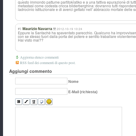
questo immondo pattume partitokratiko e a una fattiva epurazione di tu
metastasi come codesta cricca bilderberghina: dovranno tutti rispondere de
ladrocinio istituzionale e di averci gettato nell' abbraccio mortale delle 
#1
Maurizio Navarra
2012-10-19 10:24
Eppure la Santachè ha spaventato parecchio. Qualcuno ha improvvisamen
con se stesso fuori dalla porta del potere e sentito traballare violenteme
Hai visto mai??
Aggiorna elenco commenti
RSS feed dei commenti di questo post.
Aggiungi commento
Nome
E-Mail (richiesta)