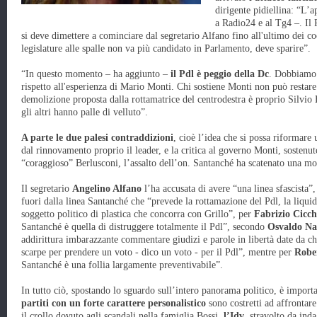
dirigente pidiellina: “L’
a Radio24 e al Tg4 –. Il 
si deve dimettere a cominciare dal segretario Alfano fino all'ultimo dei co
legislature alle spalle non va più candidato in Parlamento, deve sparire”.
“In questo momento – ha aggiunto –
il Pdl è peggio della Dc
. Dobbiamo 
rispetto all'esperienza di Mario Monti. Chi sostiene Monti non può restare
demolizione proposta dalla rottamatrice del centrodestra è proprio Silvio 
gli altri hanno palle di velluto”.
A parte le due palesi contraddizioni
, cioè l’idea che si possa riformare
dal rinnovamento proprio il leader, e la critica al governo Monti, sostenut
“coraggioso” Berlusconi, l’assalto dell’on. Santanché ha scatenato una mo
Il segretario
Angelino Alfano
l’ha accusata di avere “una linea sfascista”
fuori dalla linea Santanché che “prevede la rottamazione del Pdl, la liqui
soggetto politico di plastica che concorra con Grillo”, per
Fabrizio Cicch
Santanché è quella di distruggere totalmente il Pdl”, secondo
Osvaldo Na
addirittura imbarazzante commentare giudizi e parole in libertà date da c
scarpe per prendere un voto - dico un voto - per il Pdl”, mentre per
Rober
Santanché è una follia largamente preventivabile”.
In tutto ciò, spostando lo sguardo sull’intero panorama politico, è importan
partiti con un forte carattere personalistico
sono costretti ad affrontare
il crollo dovuto agli scandali nella famiglia Bossi,
l’Idv
, stravolto da ind