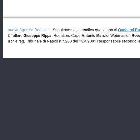
nuova Agenzia Radicale
- Supplemento telematico quotidiano di
Quaderni Rad
Direttore
Giuseppe Rippa
, Redattore Capo
Antonio Marulo
, Webmaster:
Robe
Iscr. e reg. Tribunale di Napoli n. 5208 del 13/4/2001 Responsabile secondo l