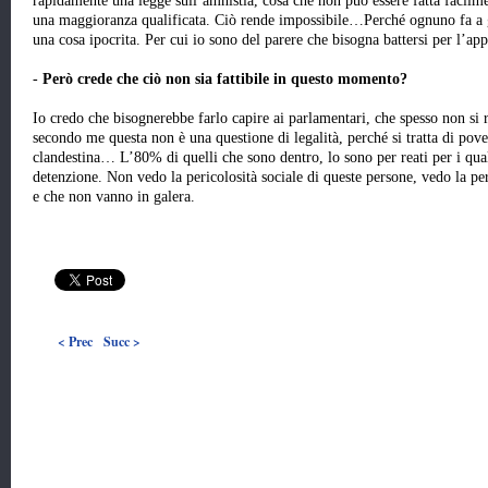
rapidamente una legge sull’amnistia, cosa che non può essere fatta facilment
una maggioranza qualificata. Ciò rende impossibile…Perché ognuno fa a ga
una cosa ipocrita. Per cui io sono del parere che bisogna battersi per l’ap
-
Però crede che ciò non sia fattibile in questo momento?
Io credo che bisognerebbe farlo capire ai parlamentari, che spesso non si 
secondo me questa non è una questione di legalità, perché si tratta di pover
clandestina… L’80% di quelli che sono dentro, lo sono per reati per i qua
detenzione. Non vedo la pericolosità sociale di queste persone, vedo la per
e che non vanno in galera.
< Prec
Succ >