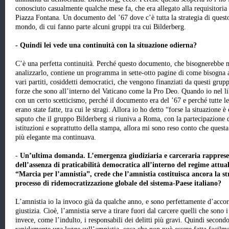
conosciuto casualmente qualche mese fa, che era allegato alla requisitoria 
Piazza Fontana. Un documento del ’67 dove c’è tutta la strategia di questo
mondo, di cui fanno parte alcuni gruppi tra cui Bilderberg.
- Quindi lei vede una continuità con la situazione odierna?
C’è una perfetta continuità. Perché questo documento, che bisognerebbe m
analizzarlo, contiene un programma in sette-otto pagine di come bisogna a
vari partiti, cosiddetti democratici, che vengono finanziati da questi gru
forze che sono all’interno del Vaticano come la Pro Deo. Quando io nel li
con un certo scetticismo, perché il documento era del ’67 e perché tutte 
erano state fatte, tra cui le stragi. Allora io ho detto “forse la situazion
saputo che il gruppo Bilderberg si riuniva a Roma, con la partecipazione 
istituzioni e soprattutto della stampa, allora mi sono reso conto che ques
più elegante ma continuava.
-
Un’ultima domanda. L’emergenza giudiziaria e carceraria rappresen
dell’assenza di praticabilità democratica all’interno del regime attua
“Marcia per l’amnistia”, crede che l’amnistia costituisca ancora la s
processo di ridemocratizzazione globale del sistema-Paese italiano?
L’amnistia io la invoco già da qualche anno, e sono perfettamente d’acco
giustizia. Cioè, l’amnistia serve a tirare fuori dal carcere quelli che sono 
invece, come l’indulto, i responsabili dei delitti più gravi. Quindi seco