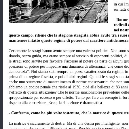
in cui Im
sui fatti
-
Dottor
radicali 
nel nost
questo campo, ritiene che la stagione stragista abbia avuto tra i suoi 
mantenere intatto questo regime di potere dal carattere antidemocra
Certamente le stragi hanno avuto sempre una valenza politica. Non sono st
sbando, senza guida, ma erano sempre al servizio di esponenti politici, di 
le stragi sono servite per favorire l’accesso al potere da parte di alcuni g
posizioni di potere per impedire una dinamica di alternanza, che come dice
democrazia”. Noi siamo stati sempre un paese caratterizzato da regimi, in 
prima di un regime fascista, e poi di altri regimi. Quindi le stragi sono st
anche uno strumento di mantenimento di norme conservatrici che non sono
abbiamo un codice penale che risale al 1930, cioè alla bellezza di 83 anni
l’effetto di questa situazione? Che le norme sanzionatorie prevedono dell
sproporzionate per eccesso o per difetto. Tanto per fare un esempio il fu
rispetto alla corruzione. Ecco, la situazione è drammatica.
- Conferma, come ha più volte sostenuto, che la matrice di queste stra
La matrice è sicuramente di destra. Ma di una destra più intelligente, non 
ammanta di democrazia. Bilderberg, ecco. Perché questa scoperta io l’ho 