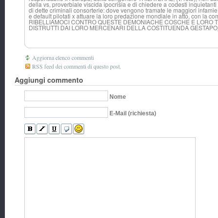
della vs, proverbiale viscida ipocrisia e di chiedere a codesti inquietanti i
di dette criminali consorterie: dove vengono tramate le maggiori infamie c
e default pilotati x attuare la loro predazione mondiale in atto, con la com
RIBELLIAMOCI CONTRO QUESTE DEMONIACHE COSCHE E LORO TU
DISTRUTTI DAI LORO MERCENARI DELLA COSTITUENDA GESTA
Aggiorna elenco commenti
RSS feed dei commenti di questo post.
Aggiungi commento
Nome
E-Mail (richiesta)