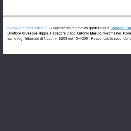
nuova Agenzia Radicale
- Supplemento telematico quotidiano di
Quaderni Rad
Direttore
Giuseppe Rippa
, Redattore Capo
Antonio Marulo
, Webmaster:
Robe
Iscr. e reg. Tribunale di Napoli n. 5208 del 13/4/2001 Responsabile secondo l