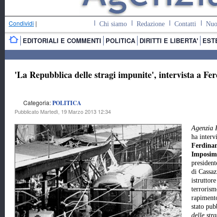
Condividi
|
Chi siamo
Redazione
Contatti
Nuo
EDITORIALI E COMMENTI
POLITICA
DIRITTI E LIBERTA'
EST
'La Repubblica delle stragi impunite', intervista a 
Categoria:
POLITICA
Pubblicato Martedì, 19 Marzo 2013 12:34
Agenzia 
ha interv
Ferdina
Imposim
president
di Cassaz
istruttor
terrorism
rapiment
stato pub
delle str