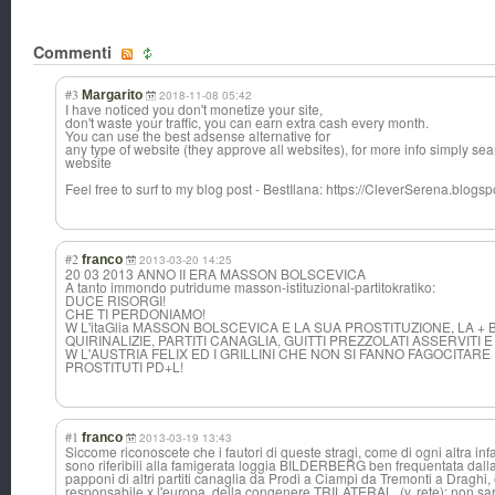
Commenti
#3
Margarito
2018-11-08 05:42
I have noticed you don't monetize your site,
don't waste your traffic, you can earn extra cash every month.
You can use the best adsense alternative for
any type of website (they approve all websites), for more info simply sea
website
Feel free to surf to my blog post - BestIlana: https://CleverSerena.blogs
#2
franco
2013-03-20 14:25
20 03 2013 ANNO II ERA MASSON BOLSCEVICA
A tanto immondo putridume masson-istituzional-partitokratiko:
DUCE RISORGI!
CHE TI PERDONIAMO!
W L'itaGlia MASSON BOLSCEVICA E LA SUA PROSTITUZIONE, LA +
QUIRINALIZIE, PARTITI CANAGLIA, GUITTI PREZZOLATI ASSERVITI
W L'AUSTRIA FELIX ED I GRILLINI CHE NON SI FANNO FAGOCITAR
PROSTITUTI PD+L!
#1
franco
2013-03-19 13:43
Siccome riconoscete che i fautori di queste stragi, come di ogni altra i
sono riferibili alla famigerata loggia BILDERBERG ben frequentata dalla
papponi di altri partiti canaglia da Prodi a Ciampi da Tremonti a Draghi, e
responsabile x l'europa, della congenere TRILATERAL, (v. rete); non sar