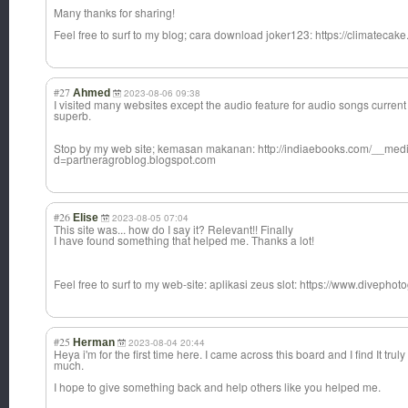
Many thanks for sharing!
Feel free to surf to my blog; cara download joker123: https://climatecak
#27
Ahmed
2023-08-06 09:38
I visited many websites except the audio feature for audio songs current 
superb.
Stop by my web site; kemasan makanan: http://indiaebooks.com/__medi
d=partneragroblog.blogspot.com
#26
Elise
2023-08-05 07:04
This site was... how do I say it? Relevant!! Finally
I have found something that helped me. Thanks a lot!
Feel free to surf to my web-site: aplikasi zeus slot: https://www.divep
#25
Herman
2023-08-04 20:44
Heya i'm for the first time here. I came across this board and I find It trul
much.
I hope to give something back and help others like you helped me.