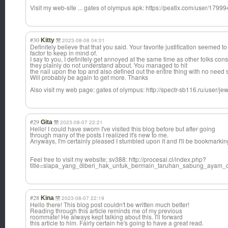
Visit my web-site ... gates of olympus apk: https://peatix.com/user/1799
#30
Kitty
2023-08-08 04:01
Definitely believe that that you said. Your favorite justification seemed to
factor to keep in mind of.
I say to you, I definitely get annoyed at the same time as other folks cons
they plainly do not understand about. You managed to hit
the nail upon the top and also defined out the entire thing with no need si
Will probably be again to get more. Thanks
Also visit my web page: gates of olympus: http://spectr-sb116.ru/user/jew
#29
Gita
2023-08-07 22:21
Hello! I could have sworn I've visited this blog before but after going
through many of the posts I realized it's new to me.
Anyways, I'm certainly pleased I stumbled upon it and I'll be bookmarkin
Feel free to visit my website; sv388: http://procesal.cl/index.php?
title=siapa_yang_diberi_hak_untuk_bermain_taruhan_sabung_aya
#28
Kina
2023-08-07 22:19
Hello there! This blog post couldn't be written much better!
Reading through this article reminds me of my previous
roommate! He always kept talking about this. I'll forward
this article to him. Fairly certain he's going to have a great read.