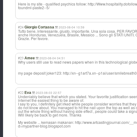
Here is my site - qualified psychics follow: http://Www.hospitality.dofoll
foundml-paste2--5/
#24
Giorgio Cortassa
2023-08-04 10:59
Tutto bene, interessante, giusto, importante. Una sola cosa, PER FAVO
anche Honduras, Venezuela, Brasile, Messico ... Sono gli STATI UNITI. O
Grazie. Per fsvore.
#23
Amee
2023-08-04 04:51
Why users still use to read news papers when in this technological globe
my page deposit joker123: http://xn--g1art7a.xn--p1ai/user/smilebreath0
#22
Eva
2023-08-03 22:57
Undeniably believe that which you stated. Your favorite justification se
internet the easiest thing to be aware of.
I say to you, I definitely get irked while people consider worries that they 
do not know about. You managed to hit the nail upon the top as well as 
out the whole thing without having side effect , people could take a signa
Will likely be back to get more. Thanks
My website ... kemasan makanan: http://www.artcastingjournal.com/__m
d=mypartner-blog.blogspot.com