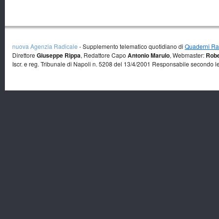
nuova Agenzia Radicale
- Supplemento telematico quotidiano di
Quaderni Rad
Direttore
Giuseppe Rippa
, Redattore Capo
Antonio Marulo
, Webmaster:
Robe
Iscr. e reg. Tribunale di Napoli n. 5208 del 13/4/2001 Responsabile secondo l