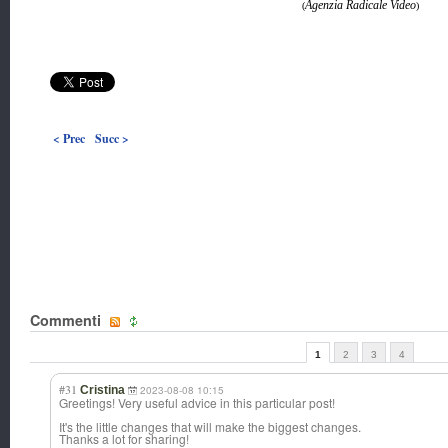
Agenzia Radicale Video
(
)
< Prec
Succ >
Commenti
1
2
3
4
#31
Cristina
2023-08-08 10:15
Greetings! Very useful advice in this particular post!
It's the little changes that will make the biggest changes.
Thanks a lot for sharing!