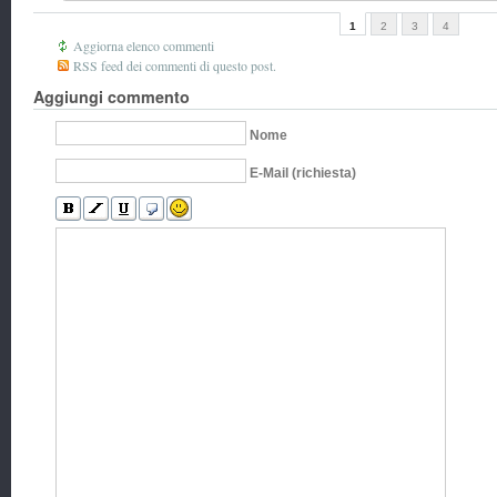
1
2
3
4
Aggiorna elenco commenti
RSS feed dei commenti di questo post.
Aggiungi commento
Nome
E-Mail (richiesta)