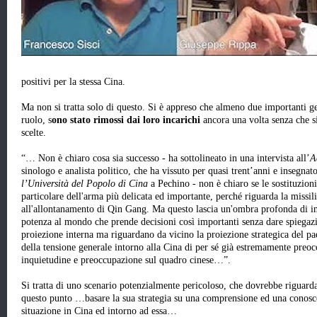
positivi per la stessa Cina.
Ma non si tratta solo di questo. Si è appreso che almeno due importanti ge
ruolo, s
ono stato rimossi dai loro incarichi
ancora una volta senza che si
scelte.
“… Non è chiaro cosa sia successo - ha sottolineato in una intervista all’
A
sinologo e analista politico, che ha vissuto per quasi trent’anni e insegnato
l’Università del Popolo di Cina
a Pechino - non è chiaro se le sostituzioni 
particolare dell'arma più delicata ed importante, perché riguarda la missili
all'allontanamento di Qin Gang. Ma questo lascia un'ombra profonda di inq
potenza al mondo che prende decisioni così importanti senza dare spiegaz
proiezione interna ma riguardano da vicino la proiezione strategica del
della tensione generale intorno alla Cina di per sé già estremamente preo
inquietudine e preoccupazione sul quadro cinese…”.
Si tratta di uno scenario potenzialmente pericoloso, che dovrebbe riguarda
questo punto …basare la sua strategia su una comprensione ed una conoscen
situazione in Cina ed intorno ad essa…