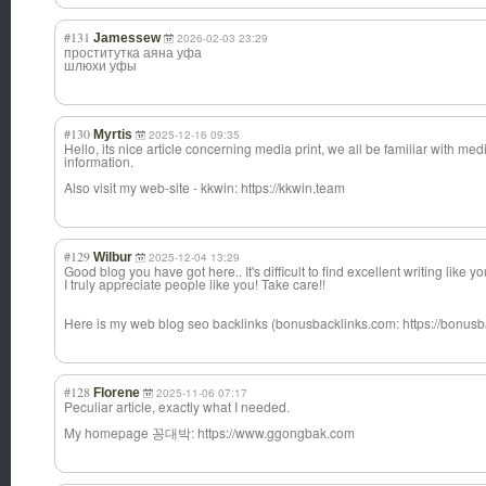
#131
Jamessew
2026-02-03 23:29
проститутка аяна уфа
шлюхи уфы
#130
Myrtis
2025-12-16 09:35
Hello, its nice article concerning media print, we all be familiar with med
information.
Also visit my web-site - kkwin: https://kkwin.team
#129
Wilbur
2025-12-04 13:29
Good blog you have got here.. It's difficult to find excellent writing like
I truly appreciate people like you! Take care!!
Here is my web blog seo backlinks (bonusbacklinks.com: https://bonusb
#128
Florene
2025-11-06 07:17
Peculiar article, exactly what I needed.
My homepage 꽁대박: https://www.ggongbak.com