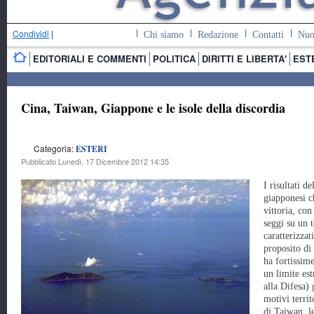
Condividi
|
Chi siamo
Redazione
Contatti
Nuo
EDITORIALI E COMMENTI
POLITICA
DIRITTI E LIBERTA'
EST
Cina, Taiwan, Giappone e le isole della discordia
Categoria:
ESTERI
Pubblicato Lunedì, 17 Dicembre 2012 14:35
I risultati de
giapponesi c
vittoria, co
seggi su un t
caratterizzat
proposito di
ha fortissim
un limite est
alla Difesa)
motivi territ
di Taiwan, le