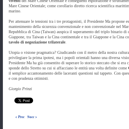
viventi
del Mare Cinese Orientale e conseguenti esplorazione e sfruttament
Mare Cinese Orientale; come corollario diretto ricerca scientifica maritt
marino.
Per attenuare le tensioni tra i tre protagonisti, il Presidente Ma propone es
mantenimento della sicurezza convenzionale e non convenzionale nel Mare
Repubblica di Cina (Taiwan) auspica il superamento del triplo binario di d
Giappone, tra Taiwan e la Cina continentale e tra il Giappone e la Cina co
tavolo di negoziazione trilaterale
.
Utopia o visione pragmatica? Giudicando con il metro della nostra cultur
privilegiare la prima ipotesi, ma i popoli orientali hanno una diversa visi
Presidente Ma ha già consentito di superare lo storico steccato che si era c
sponde dello Stretto su cui si affacciano le entità una volta definite come
C
il semplice accantonamento delle laceranti questioni sul tappeto. Con que
e con prudenza ottimisti.
Giorgio Prinzi
< Prec
Succ >