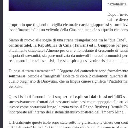
nazionalista.
Dopo l’invio 
dai tre diver
proprio in questi giorni di vigilia elettorale
caccia giapponesi si sono lev
“sconfinamento” di un velivolo della Cina continentale su quello che cons
Siamo di nuovo alle soglie di una strana triangolazione tra le “due Cine”,
continentale), la Repubblica di Cina (Taiwan) ed il Giappone
per picc
attualmente disabitate? Almeno per ora, e nonostante il crescendo di tensio
disputa di sovranità, sia pure motivata da notevoli interessi economici per 
reclamano interessi esclusivi, che si auspica possa venire risolta con un a
Di cosa si tratta esattamente? L’oggetto del contendere sono formalmente
sommerse
, piccole e “marginali” isolette di circa 2 chilometri quadrati d
quello originario di Diaoyutai, che in lingua cinese significa “Piattaforma
Senkaku.
Questi isolotti furono infatti
scoperti ed esplorati dai cinesi
nel 1403 sot
successivamente sfruttati dai pescatori taiwanesi come appoggio alle attivi
invece come postazioni lungo la rotta verso il Regno Ryukyu (l’attuale Ok
incorporate all’interno del sistema difensivo costiero dell’Impero Ming.
Ufficialmente queste isole sono state sotto la giurisdizione cinese con con
ufficialmente? In realtà si tratta di poco più che “scogli” in mezzo al mar