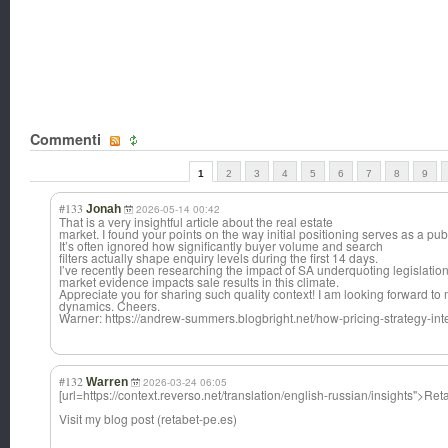
Commenti
1
2
3
4
5
6
7
8
9
#133
Jonah
2026-05-14 00:42
That is a very insightful article about the real estate
market. I found your points on the way initial positioning serves as a pub
It’s often ignored how significantly buyer volume and search
filters actually shape enquiry levels during the first 14 days.
I’ve recently been researching the impact of SA underquoting legislatio
market evidence impacts sale results in this climate.
Appreciate you for sharing such quality context! I am looking forward t
dynamics. Cheers.
Warner: https://andrew-summers.blogbright.net/how-pricing-strategy-inte
#132
Warren
2026-03-24 06:05
[url=https://context.reverso.net/translation/english-russian/insights">Ret
Visit my blog post (retabet-pe.es)