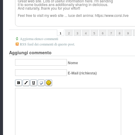
Great web site. Lots of useful information here. I'm sending
it to some buddies ans additionally sharing in delicious.
And naturally, thank you for your effort!
Feel free to visit my web site ... luce dell anima: https://www.corsi.live
1
2
3
4
5
6
7
8
9
Aggiorna elenco commenti
RSS feed dei commenti di questo post.
Aggiungi commento
Nome
E-Mail (richiesta)