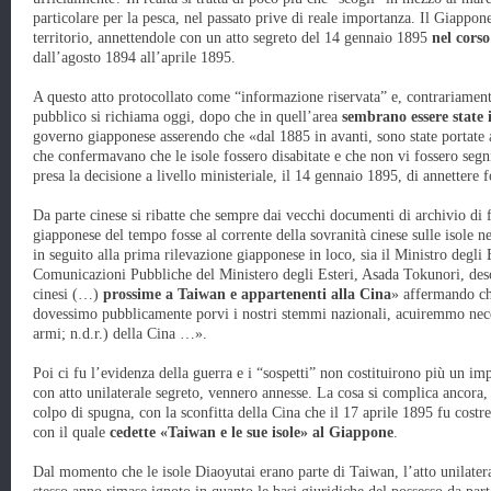
particolare per la pesca, nel passato prive di reale importanza. Il Giappon
territorio, annettendole con un atto segreto del 14 gennaio 1895
nel cors
dall’agosto 1894 all’aprile 1895.
A questo atto protocollato come “informazione riservata” e, contrariament
pubblico si richiama oggi, dopo che in quell’area
sembrano essere state i
governo giapponese asserendo che «dal 1885 in avanti, sono state portate a
che confermavano che le isole fossero disabitate e che non vi fossero seg
presa la decisione a livello ministeriale, il 14 gennaio 1895, di annettere 
Da parte cinese si ribatte che sempre dai vecchi documenti di archivio di 
giapponese del tempo fosse al corrente della sovranità cinese sulle isole n
in seguito alla prima rilevazione giapponese in loco, sia il Ministro degli 
Comunicazioni Pubbliche del Ministero degli Esteri, Asada Tokunori, desc
cinesi (…)
prossime a Taiwan e appartenenti alla Cina
» affermando che
dovessimo pubblicamente porvi i nostri stemmi nazionali, acuiremmo neces
armi; n.d.r.) della Cina …».
Poi ci fu l’evidenza della guerra e i “sospetti” non costituirono più un i
con atto unilaterale segreto, vennero annesse. La cosa si complica ancora
colpo di spugna, con la sconfitta della Cina che il 17 aprile 1895 fu costr
con il quale
cedette «Taiwan e le sue isole» al Giappone
.
Dal momento che le isole Diaoyutai erano parte di Taiwan, l’atto unilater