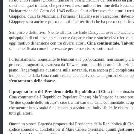
stesso anno rimase ignoto in quanto le basi giuridiche del possesso da par
sancite da quel trattato, che però verrà reso nullo al termine della Secon
Dichiarazione del Cairo del 1943 nella quale si affermava che «tutti i territ
Giappone, quali la Manciuria, Formosa (Taiwan) e le Pescadores,
devono 
Giappone sarà anche espulso da tutti quei territori che ha preso con la forz
Semplice e definitivo. Niente affatto. Le Isole Diaoyutai avevano anche
quisquiglia di cui nessuno si accorse da parte cinese sinché ci si riferiva a
oggi motivo di tensione con tre diversi attori,
Cina continentale, Taiwa
stata classificata come interessante per le sue risorse sottomarine.
Fortunatamente, nonostante le tensioni e le provocazioni, non siamo più ai
proposta pragmatica, avanzata da Taiwan, potrebbe sbloccare la situazione
piano l’ingarbugliata questione sulla sovranità, resa ancora più complica
indipendente dalla Cina continentale, che ne rivendica la giurisdizione, a
sfruttamento delle risorse.
Il pragmatismo del Presidente della Repubblica di Cina
(denominazion
Cina continentale è Repubblica Popolare Cinese) Ma Ying-jeo ha reso possi
“le due sponde dello Stretto”, cioè tra Taiwan e la Cina continentale. L’ap
che mentre la sovranità è un concetto assoluto ed indivisibile, le risorse 
tutti gli attori.
Questa in sintesi l’agenda proposta dal Presidente della Repubblica di Ci
codice comune di condotta per il Mare Cinese Orientale, quindi
gestione 