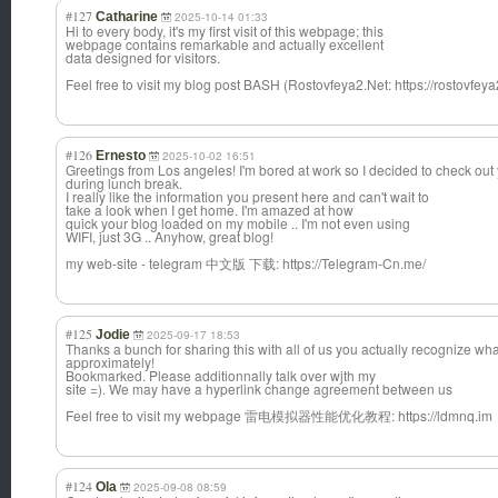
#127
Catharine
2025-10-14 01:33
Hi to every body, it's my first visit of this webpage; this
webpage contains remarkable and actually excellent
data designed for visitors.
Feel free to visit my blog post BASH (Rostovfeya2.Net: https://rostovfeya
#126
Ernesto
2025-10-02 16:51
Greetings from Los angeles! I'm bored at work so I decided to check ou
during lunch break.
I really like the information you present here and can't wait to
take a look when I get home. I'm amazed at how
quick your blog loaded on my mobile .. I'm not even using
WIFI, just 3G .. Anyhow, great blog!
my web-site - telegram 中文版 下载: https://Telegram-Cn.me/
#125
Jodie
2025-09-17 18:53
Thanks a bunch for sharing this with all of us you actually recognize wh
approximately!
Bookmarked. Please additionnally talk over wjth my
site =). We may have a hyperlink change agreement between us
Feel free to visit my webpage 雷电模拟器性能优化教程: https://ldmnq.im
#124
Ola
2025-09-08 08:59